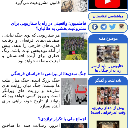
قانون مشروعیت می‌گیرد
هواشناسی افغانستان
فاطمیون؛ واقعیتی در راه یا سناریویی برای
مشروعیت‌بخشی به طالبان؟
هر سناریویی که بوی جنگ نیابتی،
موضوع هفته
صف‌بندی‌های فرقه‌ای و رقابت
قدرت‌های خارجی را بدهد، بیش
از آنکه نویدبخش ثبات باشد، زنگ
خطری برای آینده افغانستان و
امنیت منطقه خواهد بود
اختاپوس را باید از سر
زد، نه از چنگال ها
جنگ تمدن‌ها؛ از بیزانس تا خراسان فرهنگی
جنگ بزرگ آینده، جنگ میان ملت
یادداشت و گفتگو
ها نیست؛ جنگ میان روایت های
سازنده و روایت های ویرانگر
است و پیروز کسی خواهد بود که
بتواند از تاریخ خود، راهی برای
آینده بسازد
پیش از ادعای رهبری،
وقت عذرخواهی است!
اجماع ملی یا تکرار تراژدی؟
امروز، رسالت همه ما ساختن