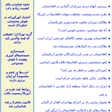
نحوه نوشیدن چای
بررسی اتهام دزدی سزبازان آلمانی در افغانستان
اهمیت زیادی دارد
طرح تمدید وضعیت حفاظت موقت افغان‌ها در امریکا
اعتماد کورکورانه به
هوش مصنوعی
طالبان میزبان معاون نخست‌وزیر اوزبکستان
خطرناک است
آيا نقد سياسي، دشمني قومي است؟
گریه نوزادان؛ حقیقتی
افغانستان بهترین مقصد کالاهای غیرنفتی ایران است
که همه والدین باید
بدانند
طالبان سد راه کمک‌های بشردوستانه شد
شبیه‌سازی
افغانستان در صدر بازدیدکنندگان تجاری ازبکستان
سیستم‌های لیزری
پیچیده با هوش
لغو دستجمعی پذیرش افغان‌ها خلاف قانون اساسی
مصنوعی
امیرخان متقی در قطر چه می کند؟
عرب‌ها بر عجم و
مخصوصاً ایرانیان
طالبان: تبادل حلقه نامزادی حرام است
برتری دارند
ایران به دنبال ایجاد منطقه آزاد تجارتی با افغانستان
روابط چند نفره در
آمریکا رسمیت یافت
و چین
هموار سازی راه بر اخراج مهاجران افغان از آلمان
قانون مشترک رشد
شناسایی شد
سیلاب‌های تازه ۵ ولایت افغانستان را درگیر کرد