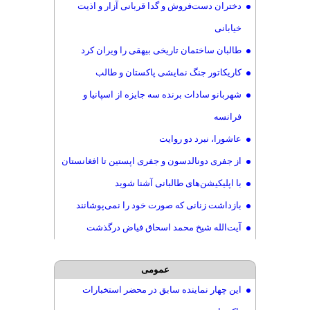
دختران دست‌فروش و گدا قربانی آزار و اذیت
خیابانی
طالبان ساختمان تاریخی بیهقی را ویران کرد
کاریکاتور جنگ نمایشی پاکستان و طالب
شهربانو سادات برنده‌ سه جایزه از اسپانیا و
فرانسه
عاشورا، نبرد دو روایت
از جفری دونالدسون و جفری اپستین تا افغانستان
با اپلیکیشن‌های طالبانی آشنا شوید
بازداشت زنانی که صورت خود را نمی‌پوشانند
آیت‌الله شیخ محمد اسحاق فیاض درگذشت
عمومی
این چهار نماینده سابق در محضر استخبارات