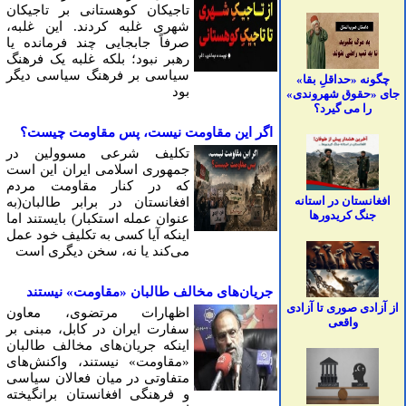
تاجیکان کوهستانی بر تاجیکان
شهری غلبه کردند. این غلبه،
صرفاً جابجایی چند فرمانده یا
رهبر نبود؛ بلکه غلبه یک فرهنگ
سیاسی بر فرهنگ سیاسی دیگر
چگونه «حداقلِ بقا»
بود
جای «حقوق شهروندی»
را می گیرد؟
اگر این مقاومت نیست، پس مقاومت چیست؟
تکلیف شرعی مسوولین در
جمهوری اسلامی ایران این است
که در کنار مقاومت مردم
افغانستان در استانه
افغانستان در برابر طالبان(به
جنگ کریدورها
عنوان عمله استکبار) بایستند اما
اینکه آیا کسی به تکلیف خود عمل
می‌کند یا نه، سخن دیگری است
جریان‌های مخالف طالبان «مقاومت» نیستند
از آزادی صوری تا آزادی
اظهارات مرتضوی، معاون
واقعی
سفارت ایران در کابل، مبنی بر
اینکه جریان‌های مخالف طالبان
«مقاومت» نیستند، واکنش‌های
متفاوتی در میان فعالان سیاسی
و فرهنگی افغانستان برانگیخته