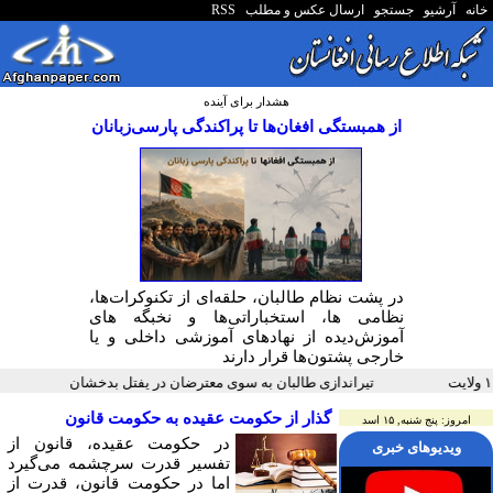
خانه
آرشیو
جستجو
ارسال عکس و مطلب
RSS
هشدار برای آینده
از همبستگی افغان‌ها تا پراکندگی پارسی‌زبانان
در پشت نظام طالبان، حلقه‌ای از تکنوکرات‌ها،
نظامی ها، استخباراتی‌ها و نخبگه های
آموزش‌دیده از نهادهای آموزشی داخلی و یا
خارجی پشتون‌ها قرار دارند
تیراندازی طالبان به سوی معترضان در یفتل بدخشان
ادعای حضور
گذار از حکومت عقیده به حکومت قانون
امروز: پنج شنبه, ۱۵ اسد
در حکومت عقیده، قانون از
ویدیوهای خبری
تفسیر قدرت سرچشمه می‌گیرد
اما در حکومت قانون، قدرت از