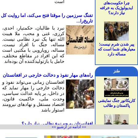
است
چرا حکومت‌های
ایدیولوژیک به خرافه
نیاز دارند؟
تفنگ سرزمین را موقتا فتح می‌کند، اما روایت کل
تاریخ‌را...
نبرد با طالبان، حکمتیار، احدی،
کرزی، غنی و محب، ملا هیبت
الله تنها یک نبرد نظامی نیست.
پیر شدن شرم نیست؛
مساله، جنگ با افراد نیست،
معیارهای شما است که
مساله، رویارویی با مکتبی است
مساله دارد
که این افراد در مقاطع مختلف،
حامل یا بازتولیدکننده آن بوده‌اند
طنز
راه‌های مهار نفوذ و دخالت خارجی در افغانستان
افغانستان زمانی می‌تواند نفوذ و
دخالت خارجی را مهار نمايد كه
در داخل، بر پایه عدالت سیاسی،
وحدت ملی، حاکمیت قانون،
کاریکاتور جنگ نمایشی
اقتصاد مستقل و نهادهای نیرومند
پاکستان و طالب
استوار باشد
افغانستان به چه نوع نظامی نیاز دارد؟
«« ادامه در آرشیو »»
دین می‌تواند سرچشمه ایمان،
معنا، اخلاق، همبستگی و آرامش
درد دل یونس قانونی با