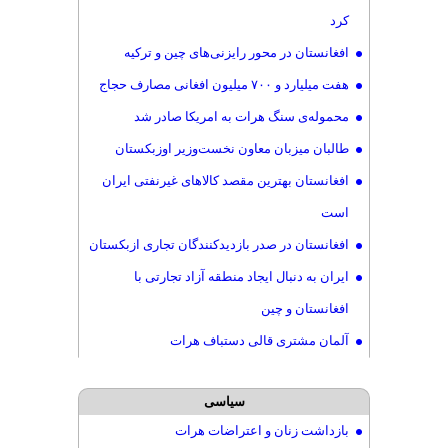
کرد
رسید
افغانستان در محور رایزنی‌های چین و ترکیه
موج تازه بازگشت و اخراج پناهجویان از پاکستان
هفت میلیارد و ۷۰۰ میلیون افغانی مصارف حجاج
ولسوالی یفتل بدخشان برای ساعاتی سقوط کرد
محموله‌ی سنگ هرات به امریکا صادر شد
موج گرمای بالای ۴۵ درجه به افغانستان رسید
طالبان میزبان معاون نخست‌وزیر اوزبکستان
پنجمین نشست کمیته‌ مشترک قنسولی ایران و
افغانستان بهترین مقصد کالاهای غیرنفتی ایران
طالبان
است
دختران دست‌فروش و گدا قربانی آزار و اذیت خیابانی
افغانستان در صدر بازدیدکنندگان تجاری ازبکستان
توافق‌نامه راهگذر ترانزیتی طالبان، ایران و
ایران به دنبال ایجاد منطقه آزاد تجارتی با
تاجیکستان
افغانستان و چین
افغانستانیها در میان بزرگترین گروه‌های شاغل آلمان
آلمان مشتری قالی دستباف هرات
روایت گاردین از فروش دختران خردسال در
افغانستان
سیاسی
تخلیه 3 اردوگاه‌ پناهجویان افغان در پاکستان
بازداشت زنان و اعتراضات هرات
معاون وزیر خارجه ایران در دیدار با وزیر خارجه