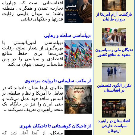
افغانستانی است که چهارراه
تجارت، تمدن و همگرایی منطقه
باشد؛ نه میدان دایمی رقابت
بازگشت آرام آمریکا از
قدرتها و جنگهای نیابتی
دروازه طالبان
دیپلماسی سلطه و رهایی
دیپلماسی امپریالیستی با
بهره‌گیری از شعار صلح، رقابت
نخبگان ملی و سیاسیون
قدرت‌ها برای حفظ منافع
متعهد به منافع کشور
اقتصادی و سیاسی را در پس
مناسبات رسمی پنهان می‌کند
از مکتب سلیمانی تا روایت مرتضوی
تکرار الگوی فلسطین
طالبان بارها نشان داده‌اند که در
در افغانستان
تعامل با آمریکا و نظام سلطه، بر
اساس منافع خود عمل می‌کنند و
حتی ایران را نیز در جایگاه یک
متحد راهبردی تعریف نمی‌کنند...
افغانستان در راهبرد
سیاست خارجی
از تاجیکان کوهستانی تا تاجیکان شهری
اردوغان
مشکل، از آنجا آغاز شد که