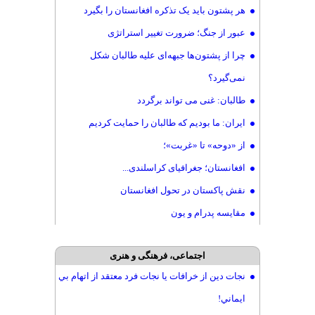
هر پشتون باید یک تذکره افغانستان را بگیرد
طالبان
عبور از جنگ؛ ضرورت تغییر استراتژی
دیدار سفیر ایران با رییس استاندارد طالبان
چرا از پشتون‌ها جبهه‌ای علیه طالبان شکل
معاون وزیر خارجه ایران به دیدار والی طالبان شتافت
نمی‌گیرد؟
دور جدید بورسیه‌های تحصیلی هند ویژه افغانستان
طالبان: غنی می تواند برگردد
گفتگوی تلفنی والی هرات و والی خراسان رضوی
ایران: ما بودیم که طالبان را حمایت کردیم
طالبان دختر 17 ساله به زور از خانه اش بردند
‏از «دوحه» تا «غربت»؛
قالین افغانستان به «۳۷ کشور جهان» صادر می‌شود
افغانستان؛ جغرافیای کراسلندی...
رهبری راستین با مرگی سرشار از پیام، عزت و معنا
نقش پاکستان در تحول افغانستان
مقایسه پدرام و یون
اجتماعی، فرهنگی و هنری
نجات دين از خرافات يا نجات فرد معتقد از اتهام بي
ايماني!