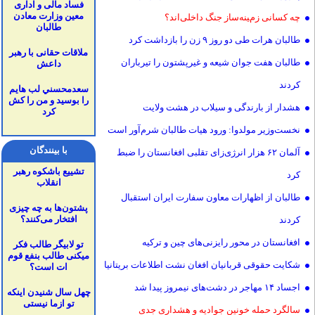
فساد مالی و اداری
معین وزارت معادن
چه کسانی زمینه‌ساز جنگ داخلی‌اند؟
طالبان
طالبان هرات طی دو روز ۹ زن را بازداشت کرد
ملاقات حقانی با رهبر
طالبان هفت جوان شیعه و غیرپشتون را تیرباران
داعش
کردند
سعدمحسني لب هايم
را بوسيد و من را كش
هشدار از بارندگی و سیلاب‌ در هشت ولایت
كرد
نخست‌وزیر مولدوا: ورود هیات طالبان شرم‌آور است
با بینندگان
آلمان ۶۲ هزار انرژی‌زای تقلبی افغانستان را ضبط
تشییع باشکوه رهبر
کرد
انقلاب
طالبان از اظهارات معاون سفارت ایران استقبال
پشتون‌ها به چه چیزی
افتخار می‌کنند؟
کردند
افغانستان در محور رایزنی‌های چین و ترکیه
تو لابیگر طالب فکر
میکنی طالب بنفع قوم
شکایت حقوقی قربانیان افغان نشت اطلاعات بریتانیا
ات است؟
اجساد ۱۴ مهاجر در دشت‌های نیمروز پیدا شد
چهل سال شنیدن اینکه
تو ازما نیستی
سالگرد حمله خونینِ جوادیه و هشداری جدی