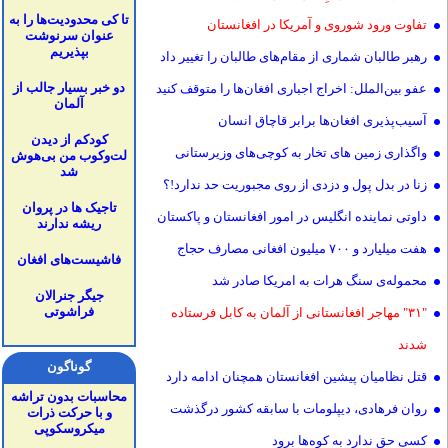
تا کی محدودیت‌ها را به
تفاوت ورود شوروی و آمریکا در افغانستان
عنوان سرنوشت
بپذیریم
رهبر طالبان شماری از مقام‌های طالبان را تغییر داد
دو خبر بسیار جالب از
عفو بین‌الملل: اخراج اجباری افغان‌ها را متوقف کنید
آلمان
آسیب‌پذیری افغان‌ها برابر قاچاق انسان
کودکم از دیدن
واگذاری زمین های تخار به کوچی‌های وزیرستانی
لت‌وکوب من بی‌هوش
شد
زنا در بدل پول و دزدی از روی مجبوریت حد ندارد!؟
تاجیک ها در پروان
داوتی نماینده انگلیس در امور افغانستان و پاکستان
ریشه ندارند
هفت میلیارد و ۷۰۰ میلیون افغانی مصارف حجاج
فاشیست‌های افغان
محموله‌ی سنگ هرات به امریکا صادر شد
جیگر جنرالان
فراشوتی
"۳۱" مهاجر افغانستانی از آلمان به کابل فرستاده
شدند
گوناگون
قتل نظامیان پیشین افغانستان همچنان ادامه دارد
محاسبات بدون تراشه
روان فرهادی، دیپلومات با سابقه کشور درگذشت
و با حرکت ذرات
میکروسکوپی
کسی حق ندارد به کوه‌ها برود