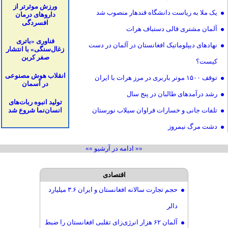
ورزش موثرتر از
یک ملا به ریاست دانشگاه قندهار منصوب شد
داروهای درمان
افسردگی
آلمان مشتری قالی دستباف هرات
فناوری «باتری
نهادهای دیپلوماتیک افغانستان در آلمان در دست
زغال‌سنگی» با انتشار
صفر کربن
کیست؟
انقلاب هوش مصنوعی
توقف ۱۵۰۰ موتر باربری در مرز هرات با ایران
در آسمان
رشد درآمدهای طالبان در پنج سال
تولید انبوه ربات‌های
تلفات جانی و خسارات فراوان سیلاب نورستان
انسان‌نما شروع شد
دشت مرگ نیمروز
پدر قندهاری دخترش را به نکاح یک مرد چینی درآورد
«« ادامه در آرشیو »»
سفر قاچاقی؛ ۱۹ نفر ناپدید، اجساد پنج نفر در دشت
اقتصادی
توسعه همکاری‌های اقتصادی کرمان و افغانستان
حجم تجارت سالانه افغانستان و ایران ۳.۶ میلیارد
زنانی که می‌خواستند انجینیر شوند حالا قالین
دالر
می‌بافند
آلمان ۶۲ هزار انرژی‌زای تقلبی افغانستان را ضبط
نخستین قطار باری چین از مسیر ایران به هرات