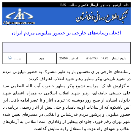
خانه
آرشیو
جستجو
ارسال عکس و مطلب
RSS
اذعان رسانه‌های خارجی بر حضور میلیونی مردم ایران
تاریخ انتشار:
۱۸:۳۵ ۱۴۰۵/۴/۱۶
کد خبر: 200504
منبع:
پرینت
رسانه‌های خارجی برای نخستین بار به طور مشترک به حضور میلیونی مردم
در تشییع تاریخی پیکر مطهر رهبر شهید انقلاب اعتراف کردند.
به گزارش تابناک؛ مراسم تشییع پیکر مطهر حضرت آیت الله العظمی سید
علی حسینی خامنه‌ای، رهبر شهید انقلاب اسلامی به همراه اعضای شهید
خانواده ایشان، از صبح روز دوشنبه ۱۵ تیرماه آغاز و تا عصر ادامه یافت. این
آیین باشکوه که از ساعات اولیه بامداد و حتی پیش از آغاز رسمی برنامه، با
حضور میلیونی و پرشور مردم قدرشناس و انقلابی در مسیر‌های تعیین شده
شهر تهران رقم خورد، جلوه‌ای بینظیر از وفاداری امت اسلامی به آرمان‌های
انقلاب و شهدای راه عزت و استقلال را به نمایش گذاشت.