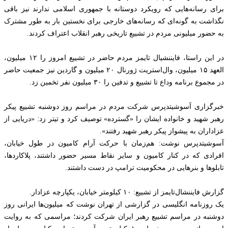
برای رسانه‌هایی که رویکرد دوستانه با جمهوری اسلامی ندارند نیز باقی
نگذاشت به گونه‌ای که رسانه‌های خارجی برای نخستین بار به طور مشترک
به حضور میلیونی مردم در تشییع تاریخی رهبر انقلاب اعتراف کردند.
در این راستا، فایننشیال تایمز مردم حاضر در تشییع امروز را ۱۲ میلیون،
العهد ۱۵ میلیون، وال‌استریت ژورنال ۲۰ میلیون و گاردین نیز جمعیت حاضر
در مجموع برنامه وداع تا تشییع و تدفین را ۳۰ میلیون نفر تخمین زد.
خبرگزاری آسوشیتدپرس شرکت مردم در مراسم روز دوشنبه تشییع پیکر
رهبر شهید و خانواده ایشان را «گسترده» توصیف کرد و تیتر زد: «دریایی از
عزاداران به پیشواز پیکر رهبر شهید رفتند».
آسوشیتدپرس نوشت: هم‌زمان با حرکت آرام کامیون در طول خیابان،
افرادی که در کنار کامیون و سایر نقاط مسیر حضور داشتند، پلاکاردها،
تابلو‌ها و بنر‌هایی در محکومیت ترامپ در دست داشتند.
گزارش فایننشال‌تایمز از تشییع: ۱۰ کیلومتر خیابان، یکپارچه عزادار.
یک روزنامه انگلیسی در گزارشی از تهران نوشت که میلیون‌ها ایرانی روز
دوشنبه در مراسم تشییع رهبر ایران شرکت کردند؛ مراسمی که به روایت