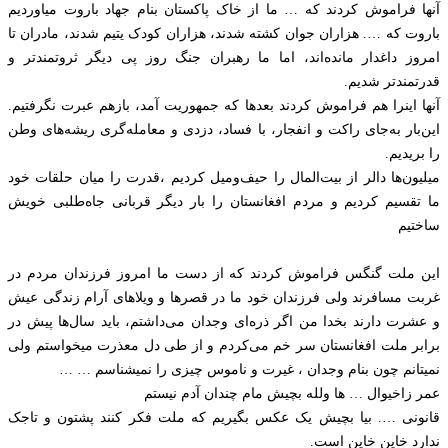
آنها فراموش کردند که … ما از خاک پاکستان بنام جهاد باروت میاوردیم
باروت که …. هزاران جوان کشته شدند، هزاران کودک یتیم شدند، مادران تا
امروز داغدار مانده‌اند، اما ما رهبران جنگ روز پی دیگر ثروتمندتر و
قدرتمندتر شدیم.
آنها اینرا هم فراموش کردند بعدها که جمهوریت آمد، بازهم عبرت نگرفتیم.
این‌بار به‌جای راکت و انفجار، با فساد، دزدی و معامله‌گری ریشه‌های وطن
را بریدیم.
میلیون‌ها دالر از بیت‌المال را حیف‌ومیل کردیم ،قدرت را میان حلقات خود
ما تقسیم کردیم و مردم افغانستان را بار دیگر قربانی جاه‌طلبی خویش
ساختیم
این ملت گنگس فراموش کردند که از دست ما امروز فرزندان مردم در
غربت مسافرند ولی فرزندان خود ما در قصرها و ویلاهای آرام زندگی عیش
و عشرت دارند بخدا من اگر ذره‌ای وجدان می‌داشتم، باید سال‌ها پیش در
برابر ملت افغانستان سر خم می‌کردم و از طی دل معذرت میخواستم ولی
نمیتانم چون بنام وجدان ، غیرت و ناموس چیزی را نمیشناسم … …
عمر زاخیوال … ها ولله بچیش مام چندان آدم نیستم
قانونی …. بیا بچیش یک عکس بگیریم که ملت فکر کنند پشتون و تاجک
ندارد خاین خاین است.