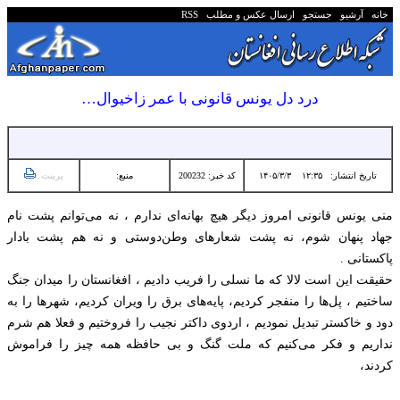
خانه
آرشیو
جستجو
ارسال عکس و مطلب
RSS
درد دل یونس قانونی با عمر زاخیوال…
تاریخ انتشار:
۱۲:۳۵ ۱۴۰۵/۳/۳
کد خبر: 200232
منبع:
پرینت
منی یونس قانونی امروز دیگر هیچ بهانه‌ای ندارم ، نه می‌توانم پشت نام
جهاد پنهان شوم، نه پشت شعارهای وطن‌دوستی و نه هم پشت بادار
پاکستانی .
حقیقت این است لالا که ما نسلی را فریب دادیم ، افغانستان را میدان جنگ
ساختیم ، پل‌ها را منفجر کردیم، پایه‌های برق را ویران کردیم، شهرها را به
دود و خاکستر تبدیل نمودیم ، اردوی داکتر نجیب را فروختیم و فعلا هم شرم
نداریم و فکر می‌کنیم که ملت گنگ و بی حافظه همه چیز را فراموش
کردند،