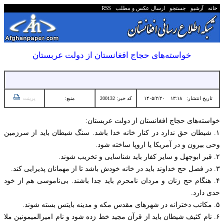
خانه
آرشیو
جستجو
ارسال عکس و مطلب
RSS
خواسته‌های حجاج افغانستان از دولت عربستان
تاریخ انتشار:
۱۳:۱۸ ۱۴۰۵/۲/۲۰
کد خبر: 200132
منبع:
پرینت
خواسته‌های حجاج افغانستان از دولت عربستان:
۱. شیطان حق ندارد در کنار خانه خدا باشد. سنگ شیطان باید از سرزمین
وحی بیرون و در آمریکا یا اروپا ساخته شود.
۲. قبر ابوجهل و سایر کفار باید شناسایی و تخریب شوند.
۳. در فصل حج خداوند باید در خانه خودش باشد تا از مهمانان پذیرایی کند.
۴. هنگام حج زنان و مردان نامحرم باید جدا باشند. بی‌ناموسی هم از خود
حدی دارد.
۵. مکاتب دخترانه در شهرهای مقدس مکه و مدینه بایتس بسته شوند.
۶. نام کثیف شیطان باید از قرآن مجید خط زده شود و نام امیرالمیمونین ملا