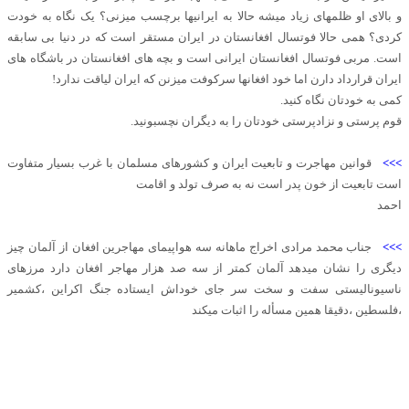
و بالای او ظلمهای زیاد میشه حالا به ایرانیها برچسب میزنی؟ یک نگاه به خودت
کردی؟ همی حالا فوتسال افغانستان در ایران مستقر است که در دنیا بی سابقه
است. مربی فوتسال افغانستان ایرانی است و بچه های افغانستان در باشگاه های
ایران قرارداد دارن اما خود افغانها سرکوفت میزنن که ایران لیاقت ندارد!
کمی به خودتان نگاه کنید.
قوم پرستی و نزادپرستی خودتان را به دیگران نچسبونید.
>>>
قوانین مهاجرت و تابعیت ایران و کشورهای مسلمان با غرب بسیار متفاوت
است تابعیت از خون پدر است نه به صرف تولد و اقامت
احمد
>>>
جناب محمد مرادی اخراج ماهانه سه هواپیمای مهاجرین افغان از آلمان چیز
دیگری را نشان میدهد آلمان کمتر از سه صد هزار مهاجر افغان دارد مرزهای
ناسیونالیستی سفت و سخت سر جای خوداش ایستاده جنگ اکراین ،کشمیر
،فلسطین ،دقیقا همین مسأله را اثبات میکند