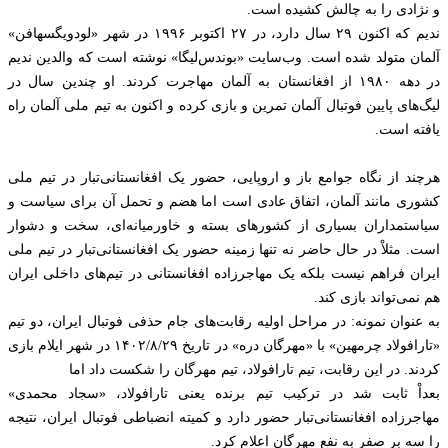
و نژادی را به چالش کشیده است.
ندیم که اکنون ۲۹ سال دارد، در ۲۷ اکتوبر ۱۹۹۶ در شهر «لودویگسهافن»
آلمان متولد شده است. وب‌سایت «بوندس‌لیگا» نوشته است که والدین ندیم
در دهه ۱۹۸۰ از افغانستان به آلمان مهاجرت کردند. او چندین سال در
لیگ‌های پایین فوتبال آلمان تمرین و بازی کرده و اکنون به تیم ملی آلمان راه
یافته است.
هرچند از نگاه جوامع باز و اروپایی، حضور یک افغانستانی‌تبار در تیم ملی
کشوری مانند آلمان، اتفاق عادی است اما هضم و تحمل آن برای سیاست و
سیاستمداران بسیاری از کشورهای بسته و خاورمیانه‌ای، سخت و دشوار
است. مثلاْ در حال حاضر نه تنها زمینه حضور یک افغانستانی‌تبار در تیم ملی
ایران فراهم نیست بلکه یک مهاجرزاده افغانستانی در تیم‌های داخلی ایران
هم نمی‌تواند بازی کند.
به عنوان نمونه: در مراحل اولیه رقابت‌های جام حذفی فوتبال ایران، دو تیم
«تارافولاد چرمهین» با «مهرگان دره» در تاریخ ۱۴۰۲/۸/۲۹ در شهر ایلام بازی
کردند. در این رقابت، تیم تارافولاد، تیم مهرگان را شکست داد اما
بعداْ ثابت شد در ترکیب تیم برنده یعنی تارافولاد، «سجاد محمدی»
مهاجرزاده افغانستانی‌تبار حضور دارد و کمیته انضباطی فوتبال ایران، نتیجه
را سه بر صفر به نفع مهرگان اعلام کرد.