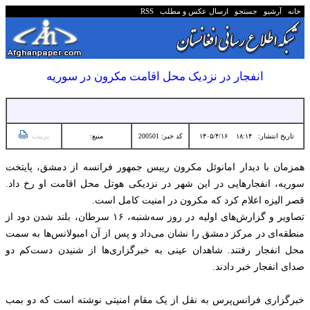
خانه
آرشیو
جستجو
ارسال عکس و مطلب
RSS
انفجار در نزدیک محل اقامت مکرون در سوریه
تاریخ انتشار:
۱۸:۱۴ ۱۴۰۵/۴/۱۶
کد خبر: 200501
منبع:
پرینت
همزمان با دیدار امانوئل مکرون رییس جمهور فرانسه از دمشق، پایتخت
سوریه، انفجارهایی در این شهر در نزدیکی هوتل محل اقامت او رخ داد.
قصر الیزه اعلام کرد که مکرون در امنیت کامل است.
تصاویر و گزارش‌های اولیه در روز سه‌شنبه، ۱۶ سرطان، بلند شدن دود از
منطقه‌ای در مرکز دمشق را نشان می‌‌داد و پس از آن امبولانس‌ها به سمت
محل انفجار رفتند. شاهدان عینی به خبرگزاری‌ها از شنیدن دست‌کم دو
صدای انفجار خبر دادند.
خبرگزاری فرانس‌پرس به نقل از یک مقام امنیتی نوشته است که دو بمب