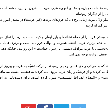
قب» «فصاحت زبان» و «غنای لغوی» عرب می‌داند. افزون بر این، معتقد است
ا از دیگران ربوده‌اند.
ار زلال نبوت زمانی رخ داد که فرزندان برده‌ها (غیر عرب‌ها) در مصدر امور دی
نیز گمراه کردند.
دوستی عرب را از جمله نشانه‌های بارز ایمان و کینه نسبت به آن‌ها را نفاق می
به عدم برتری عرب، اعتقاد شعوبیه و موالی فرومایه است و برتری قایل 
:«دشمنی با عرب مرادفِ دشمنی با رسول خداست.» این روایت، چنانکه ذهبی
ه ضعف روایت توجه نمی‌کند.
» که به مراتب والای علمی و دینی رسیدند از برکت تشبّه به عرب و پیروی از ا
 می‌کردند و از فرهنگ و زبان عرب پیروی نمی‌کردند به فضیلتی دست نمی‌یافتن
 السنه» و «اقتضاء الصراط المستقیم» مدون کرده است. برای دست‌یابی به اطل