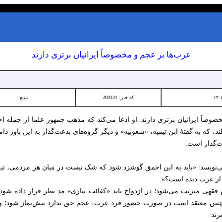
عرب‌ها بر عجم و مخصوصاً ایرانیان برتری دارند
کد خبر: 200131
منبع:
خصوصاً ایرانیان برتری دارند. او ادعا می‌کند که مذهب جمهور علما از جمله ا
یلند، که به گفتۀ ابن تیمیه، «شعوبیه» و دیگر گروه‌های بدعت‌گذار به این باور د
عت‌گذار است.
می‌نویسد: «باید به این احمق گوشزد شود که شک نیست در میان هر مردمی، تی
ر از عرب دیده است؟».
 فقهی مترتب می‌شود؛ در ازدواج باید «کفائت تباری» مد نظر قرار داده ش
چنین معتقد است در صورت حضور فرد عرب، عجم حق ندارد پیش‌نماز شود؛ و در 
رند.