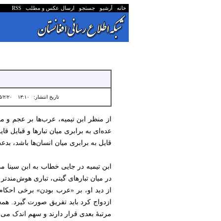
خانه
آرشیو
جستجو
ارسال عکس و مطلب
RSS
تاریخ انتشار:
۱۳:۱۰ ۱۴۰۵/۲/۲۰
از منظر ابن تیمیه، عرب‌ها بر عجم و م
عده‌ای به برابری میان تبارها و قبایل قا
قایل به برابری میان انسان‌ها باشد، بد
ابن تیمیه در جایی خطاب به ابن سینا 
در میان تبارهای گیتی، تباری هوش‌مندت
از دید او، بر «عرب بودن» برخی احکام
ازدواج کرد باید تفریق صورت گیرد. هم
مرتبۀ بعدی قرار دارند و سهم اندک می‌ب