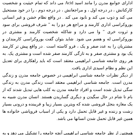
ادارای جوامع مدرن را مانند اسید Acid می داند که تمام حیثیت و شخصیت
کارکنانش ، در درجه اول ، و مراجعانش ، در درجه دوم ، را در خود مستحیل
می کند و ذوب می کند و نابود می کند . در واقع نظام خشن و غیر انسانی
بوروکراسی اداری کارمند و مراجع هر دو را به ” شرف فروشی برای سود
و ثروت خری ” وا می دارد و شاکله شخصیت کارمند و مشتری در
بوروکراسی له و هضم می شود. شاید بتوان گفت بوروکراسی کارمندان و
مشتریان را به عدد صفر و یک ، فرو کاسته است . در واقع پیش تر کارمند
یک بود و مشتری صفر و به تازگی کارمند صفر شده است و مشتری یک. به
هر روی جامعه شناسی ابراهیمی معتقد است که باید راهکاری برای تعدیل
این نظم و نظام اسیدی اداری یافت.
از دیگر نظرات جامعه شناسی ابراهیمی در خصوص جامعه مدرن و زندگی
مدرن است. جامعه شناسی ابراهیمی معتقد است زندگی مدرن به زندگی
سگی تبدیل شده است و افراد جامعه مدرن به کلب هایی تبدیل شدند که از
بام تا شام در حال سگیدن و دیگری گساریدن هستند. انسان مدرن شبیه به
یک مغازه بنجل فروشی شده که ویترین بسیار زیبا و فریبنده و درونی بسیار
زشت و زننده و غیر قابل تحمل دارد و یکی از اسباب فروپاشی خانواده ها
همین غیر قابل تحمل شدن انسانها می باشد.
همچنین از نظر جامعه شناسی ابراهیمی آنچه جامعه را تشکیل می دهد و به