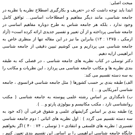
مبحث اصلی:
ابتدا باید توجه داشت که در «تعریف و بکارگیری اصطلاح نظریه یا نظریه در
جامعه شناسی، مانند دیگر مفاهیم و اصطلاحات اساسی… توافق کامل
وجود ندارد ، بلکه هر جامعه شناس به طرح دوباره مفاهیم اساسی در
جامعه شناسی پرداخته و از آن تعبیر و تفسیر جدیدی ارائه کرده است» (آزاد
ارمکی ، ۱۳۷۵ : ۱۳) بنابراین ما نیز در این مقاله تنها از منظری خاص به
جامعه شناسی می پردازیم و می کوشیم تبیین دقیقی از جامعه شناسی
ابراهیمی ارایه دهیم.
دکتر توسلی در کتاب نظریه های جامعه شناسی ، در فصلی که به طبقه
بندی نظریه ها و مکاتب جامعه شناسی می پردازد ، این نظریات و مکاتب را
به سه دسته تقسیم می کند:
الف) طبقه بندی بر حسب کشورها { مثل جامعه شناسی فرانسوی ، جامعه
شناسی آمریکایی و… }.
ب) نامگذاری بر اساس رشته علمی پیوسته به جامعه شناسی { مکتب
روانشناسی تارد ، مکتب مکانیسم و بیولوژی پارتو و… }.
ج) طبقه بندی بر اساس گرایشهای علمی و شقوق فرعی آن {که خود به
سه دسته تقسیم می گردد } : اول نظریه های اثباتی ؛ دوم جامعه شناسی
تفسیری ؛ نظریه های فلسفی و انتقادی » ( توسلی ، ۷۴ : ۴۰ ) اگر بخواهیم
جایگاه جامعه شناسی ابراهیمی را بر اساس این تقسیم بندی تعیین کنیم ،