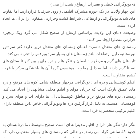
2- توپوگرافی خطی و تغییرات ارتفاع ( شیب اراضی )
این چهار ولایت در یک حوزه مشترک اقلیمی ( زون شرقی) قراردارند, اما تفاوت
های شدید توپوگرافی و ارتفاعی , شرایط کشت وحرارتی متفاوتی را در آن ها ایجاد
کرده است.
وضیعت دمای این ولایت براساس ارتفاع از سطح شکل می گرد ویک زنجیره
حرارتی متصلرا ایجاد می کنند:
زمستان های معتدل تاسرد: لغمان زمسان های معتدل تریر دارد؛ کنر سردترو
نورستانبه دلیل ارتفاعات بلند, زمستان های بسیار سرد وبرفس را تجربه می کند.
تابستان های گرم و مرطوب : لغمان و ننگر ها ر و دره های پایین کنر تابستان های
نسبتآ گرم دارند, اما به دلیل رطوبت مونسون گرما آن ها باخشکی مرکز یا غرب
کشور متفاوت است.
اقیلم کوهستانی و دره ای : توپگرافی هرجهار منطقه شامل کوه های مرتفع و دره
های عمیق باریک است که جریان هوای و اقلیم محلی مشابهی را ایجاد می کند.
زمستان دره های مرتفع تر و مناطق کوهستانی آن ها دارای آب و هوای سرد و
کوهستانی هستند. به دلیل قرار گرفتن دره ها وتوپو گرافی خاص ,این منطقه دارای
اقلیم ترکیبی منحصر به فرد است.
ننگر هار: ننگر هار دارا ی اقلیم مدیترانه ای است. سطح متوسط دما درتابستان به
حدود 45 سانتی گراد می رسد, در حالی که زمستان های بسیار معتدیلی دارد که