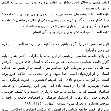
اغلب مظهر و سالار ایجاد نمایان در اقلیم برون ذات و بی اعتنایی به اقلیم
درون ذات هستند.
6)مخالفت با اندیشه های فمنیستی و اصالت زن و زن پرستی در جامعه ؛
چرا که از موجبات گسترش ظاهر پرستی و یکی از علل فروپاشی خانواده و
شیوع ولنگاری و بی بند و باری همین تفکرات زن پرستانه است.
7)مخالفت با سیطره تکنولوژی و ابزار بر زندگی انسان.
(این سه مورد آخر را اگر بخواهیم خلاصه کنیم می شود: مخالفت با سیطره
زر و زن و ابزار).
در واقع جامعه شناسی ابراهیمی از این لحاظ با نظرات ماکس شلر ، پایه
گزار جامعه شناسی مسیحی ، هم نواست که « انسان فاقد غریزه ، گرفتار
بند عادات است و سرمایه داری معاصر نیز با استفاده از همین بند عادات
انسان را از ارزشهای اصلی جدا نموده و در منجلاب بی اخلاقی فرو برده
است. در این میان مردم عادی ، که اکثرهم لایشعرون ، قدرت بازنگری ، به
معنای هوسرلی آن را از دست داده اند . پس این روشنفکران و جامعه
شناسان هستند که می توانند به مرحله بازنگری رسیده و با کشف خودنیتی
تاریخی خود ، راه رهایی از استثمار فرهنگی و اقتصادی جامعه را یافته و
موجب هشیاری و تحرک مردم شوند». (تنهایی ، ۱۳۷۵ : ۱۸۹)
می توان گفت جامعه شناسی ابراهیمی که مکتبی انتقادی و اصلاحی است