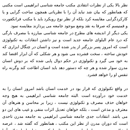
نظر بالا یکی از نظرات انتقادی مکتب جامعه شناسی ابراهیمی است مکتبی
که همانطور که بیان شد نباید آن را با نظریاتی همچون ساخت گرایی و یا
کارکردگرایی مقایسه کرد بلکه از نظر نوع رویکرد باید با مکتب فرانکفورت
و فمنیسم که صرفا به نقد وضع موجود جامعه می پردازند مقایسه نمود.
یکی دیگر از اندیشه های مطرح در جامعه شناسی مبارزه با مصرف بارگی
که درد عام البلوای جامعه جدید است و نیز داشتن انتقادات به تکنولوژی
است که امروز پسر بزرگتر از پدر شده است و انسان در چنگال ابزاری که
خودش ساخته ، سخت فشرده می شود و هر شکلی که آن ابزار اقتضا کند
به خود می گیرد و تکنولوژی در حکم دوال پایی شده که بر دوش انسان
مدرن سوار شده و هر چه که دستور دهد باید انسان اطاعت کند وگرنه راه
تنفس او را خواهد فشرد.
در واقع تکنولوژی که قرار بود در خدمت انسان باشد امروز انسان را به
خدمت خود درآورده است .البته جامعه شناسی ابراهیمی به هیچ وجه
خواهان حذف مصرف و تکنولوژی نیست ، زیرا بر محاسن و هنرهای آن
معترف و مذعن است ، بلکه خواهان تعدیل اثرات منفی و عیب های این دو
می باشد. انتقادات جدی جامعه شناسی ابراهیمی به جامعه مدرن تاحدی
است که دوران مدرن از نظر این مکتب ، همانطور که گفته شد ، عرصه