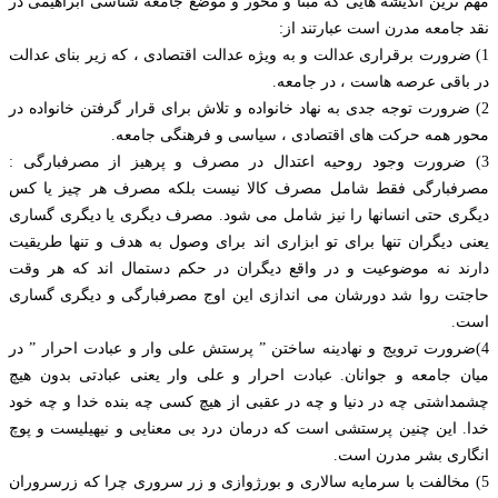
مهم ترین اندیشه هایی که مبنا و محور و موضع جامعه شناسی ابراهیمی در
نقد جامعه مدرن است عبارتند از:
1) ضرورت برقراری عدالت و به ویژه عدالت اقتصادی ، که زیر بنای عدالت
در باقی عرصه هاست ، در جامعه.
2) ضرورت توجه جدی به نهاد خانواده و تلاش برای قرار گرفتن خانواده در
محور همه حرکت های اقتصادی ، سیاسی و فرهنگی جامعه.
3) ضرورت وجود روحیه اعتدال در مصرف و پرهیز از مصرفبارگی :
مصرفبارگی فقط شامل مصرف کالا نیست بلکه مصرف هر چیز یا کس
دیگری حتی انسانها را نیز شامل می شود. مصرف دیگری یا دیگری گساری
یعنی دیگران تنها برای تو ابزاری اند برای وصول به هدف و تنها طریقیت
دارند نه موضوعیت و در واقع دیگران در حکم دستمال اند که هر وقت
حاجتت روا شد دورشان می اندازی این اوج مصرفبارگی و دیگری گساری
است.
4)ضرورت ترویج و نهادینه ساختن ” پرستش علی وار و عبادت احرار ” در
میان جامعه و جوانان. عبادت احرار و علی وار یعنی عبادتی بدون هیچ
چشمداشتی چه در دنیا و چه در عقبی از هیچ کسی چه بنده خدا و چه خود
خدا. این چنین پرستشی است که درمان درد بی معنایی و نیهیلیست و پوچ
انگاری بشر مدرن است.
5) مخالفت با سرمایه سالاری و بورژوازی و زر سروری چرا که زرسروران