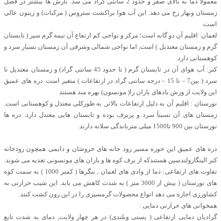
معمولأ دما به بالای صفر و حدود 2 سانتی گراد می سد. بارش ها بیشتر در فصل
زمستان وبهار رخ می دهد. این آب هوا براکشت ستروس ( مرکبات) و زیتون عالی
است.
لغمان: اقلیم آن دو گانه است؛ مرکز و نواحی کم ارتفاع آن نیمه گرم سیر ( تابستان
گرم و زمستان معتدیل ) است, اما نواحی شمالی وشرقی آن زمستان بسیار سرد و
کوهستانی دارد.
کنر: آب هوای آن در تابستان گرم ( تا حدود 45 سانتی گراد) و زمستان معتدیل تا
سرد ( بین7 – تا 15 – درجه سانتی گراد در ارتفاعات ) متغیر است. دره های عمیق
این ولایت از وزش بادهای باران زا( مونسون) بهره مند هستند
نورستان : اقلیم آن به دلیل ارتفاعات بالاتر, به طورکلی معتدل و کوهستانی است.
زمستان های آن نسبتأ سرد و پربرف بوده و تابستان هایی معتدل دارد. دره ها
نورستان بین 900 تا1500 میلی مترباندگی سلانه دارند.
دره های عمیق این حوزه مسیر رود خانه های خروشان و دایمی همچون رودخانه
کنر الینگارولندسین هستندکه از برف کوه ها و باران های مونسونی تغذیه می شوند.
تفاوت های ارتفاعی: دما از وادی های لغمان , ننگرها ( کمتر 1000 ) به سمت کوه
های نورستان ( بیش از 3000 متر ) به شدت کاهش می یابد. این شیب حرارتی به
کشاورزی اجازه می دهد انواع محصولات گرمسیری را در این زون کشت کنند.
همخوانی های حرارتی دمایی :
گرادیان دمایی ارتفاعی ( پستی وبلندی) در هر چهار ولایت, دمای به شدت تابع