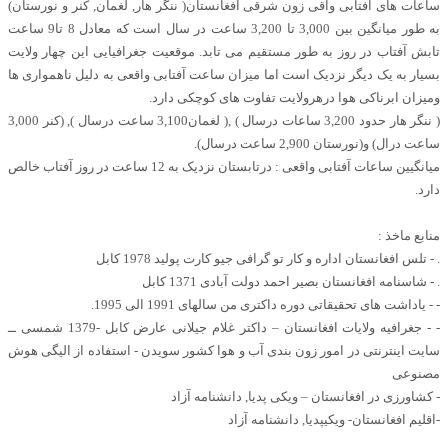
ساعات های آفتابی واقی زون شرقی افغانستان( ننگر هار, لغمان, کنر و نورستان)
به طور میانگین بین 3,000 تا 3,200 ساعت در سال است که معادل 8 تا9 ساعت
تابش آفتاب در روز به طور مستقیم می تابد. موقعیت جغرافیایی این چهار ولایت
بسیار به یک دیگر نزدیک است اما میزان ساعت آفتابی واقعی به دلیل ناهمواری ها
ومیزان ابرناکی هوا درهرولایت تفاوت های کوچکی دارد.
( ننگر هار حدود 3,200 ساعات درسال ) ,( لغمان3,100 ساعت درسال ), (کنر 3,000
ساعت درال) و(نورستان 2,900 ساعت درسال).
میانگیین ساعات آفتابی واقعی : درتابستان نزدیک به 12 ساعت در روز آفتاب خالص
دارد.
منابع ماخذ :
. - تلس افغانستان اداره و کار تو گرافی جیو کارت پولید 1978 کابل
. - شاسنامه افغانستان بصیر احمد دولت آبادی 1371 کابل
- - یاداشت های تحقیقاتی دوره داکتری من سالهای 1991 الی 1995.
- - جغرافیه ولایات افغانستان – داکتر غلام جیلانی عارض کابل -1379 شمسی ــ
سایت اینترنتی در امور زون بندی آب و هوا کشور سویدن - استفاده از الیگی هوش
مصنوعی
- کشاورزی در افغانستان – ویکی پدیا, دانشنامه آزاد
-اقلیم افغانستان- ویکیپدیا, دانشنامه آزاد