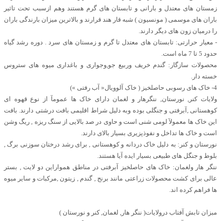
زمستان های معتدل و بارانی و تابستان های گرم هستند وهم ازسبب تحت تاثیر
باران های موسمی ( مونسیون ) شبه قار هند قرارند و بالاترین میزان بارندگی باران
را درمیان زون های دیگر دارند.
- معیار حرارتی: تابستان های معتدل تا گرم و زمستان های سرد . دوره رشد گیاه
حدود 5 تا 7 ماه است.
محصولات سازگار: گندم خریف وربیع جو,وجواری و باغداری میوه های ستروس
خسته دار.
4- خاک های رسوبی حاصلخیز ( خاک آلوویال« آب رفتی »)
ولایات کنر, نورستان, ننگرهار و لغمان دارای خاک ها عمومآ از نوع قهوه ای
کوهستانی ,آبرفتی و جنگلی بوده وبه دلیل شراط اقلیمی بافت درشتی دارند. بافت
این خاک ها معمولآ لومی شنی است و حاوی در صد بالایی از سنگ ریزه , ریگ وشن
است و خاک ها تداخل و نفوذپزیری بسیار بالای دارند.
نورستان و کنر: به دلیل خاک دردانه و کوهستانی , برای رشد درختان سوزنی برگ ,
بلوط و جنگل های طبیعی بسیار ایده آیا هستند.
ننگر هار ولغمان: خاک های حاصلخیز آبرفتی در مناطق همواراین دو لایت , بستر
عالی برای کشت محصولات زراعتی مانند برنج , گندم , زیتون ,مرکبات و سایر میوه
ها فراهم کرده اند.
مبزان تابش آفتاب درولایات( ننگر هار, لغمان, کنر و نورستان )