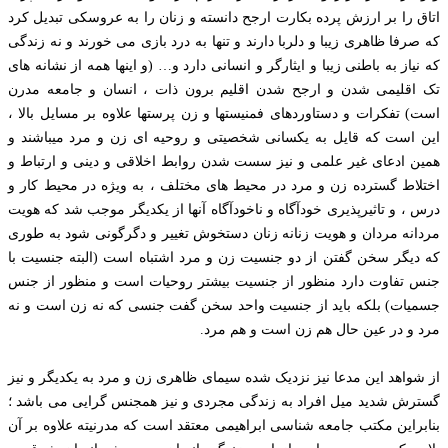
اتاق را بر ارزش پرده بکارت ارجح دانسته و زنان را به عروسکی تبدیل کرد
که صرفا ظاهری زیبا و دلربا دارند و تنها به درد بازی می خورند و نه زندگی
که نیاز به باطنی زیبا و ایثارگر و انسانی دارد و… (و اینها همه از نشانه های
تک اقلیمی شدن و ارجح شدن اقلیم برون ذات ، انسان و جامعه مدرن
است) تفکرات و دستاوردهای فمنیستها و زن پرستها علاوه بر مسایل بالا ،
این است که قایل به یکسانی شخصیتی و روحیه ای زن و مرد میباشند و
همین ادعای غیر علمی و نیز سست شدن روابط اخلاقی و دینی و ارتباط و
اختلاط گسترده زن و مرد در محیط های مختلف ، به ویژه در محیط کار و
درس ، و تاثیرپذیری خودآگاه و ناخودآگاه آنها از یکدیگر موجب شد که هویت
مردانه مردان و هویت زنانه زنان دستخوش تغییر و دگرگونی شود به طوری
که دیگر سخن گفتن از دو جنسیت زن و مرد اشتباه است (البته جنسیت با
جنس تفاوت دارد منظور از جنسیت بیشتر روحیات است و منظور از جنس
جسمیات) بلکه باید از جنسیت واحد سخن گفت جنسی که نه زن است و نه
مرد و در عین حال هم زن است و هم مرد.
از شواهد این مدعا نیز نزدیک شده سیمای ظاهری زن و مرد به یکدیگر و نیز
گسترش شدید میل افراد به زندگی مجردی و نیز همجنس گرایی می باشد ؛
بنابراین مکتب جامعه شناسی ابراهیمی معتقد است که مدرنیته علاوه بر آن