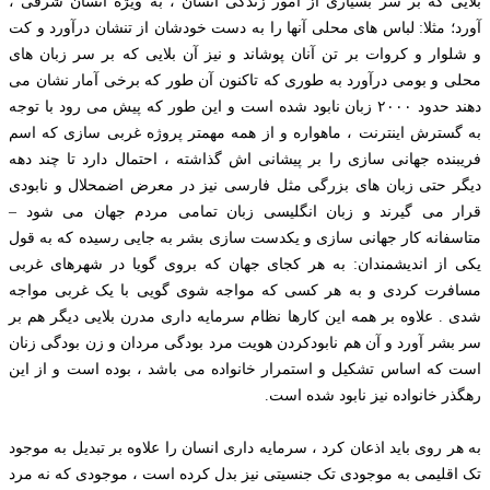
بلایی که بر سر بسیاری از امور زندگی انسان ، به ویژه انسان شرقی ،
آورد؛ مثلا: لباس های محلی آنها را به دست خودشان از تنشان درآورد و کت
و شلوار و کروات بر تن آنان پوشاند و نیز آن بلایی که بر سر زبان های
محلی و بومی درآورد به طوری که تاکنون آن طور که برخی آمار نشان می
دهند حدود ۲۰۰۰ زبان نابود شده است و این طور که پیش می رود با توجه
به گسترش اینترنت ، ماهواره و از همه مهمتر پروژه غربی سازی که اسم
فریبنده جهانی سازی را بر پیشانی اش گذاشته ، احتمال دارد تا چند دهه
دیگر حتی زبان های بزرگی مثل فارسی نیز در معرض اضمحلال و نابودی
قرار می گیرند و زبان انگلیسی زبان تمامی مردم جهان می شود –
متاسفانه کار جهانی سازی و یکدست سازی بشر به جایی رسیده که به قول
یکی از اندیشمندان: به هر کجای جهان که بروی گویا در شهرهای غربی
مسافرت کردی و به هر کسی که مواجه شوی گویی با یک غربی مواجه
شدی . علاوه بر همه این کارها نظام سرمایه داری مدرن بلایی دیگر هم بر
سر بشر آورد و آن هم نابودکردن هویت مرد بودگی مردان و زن بودگی زنان
است که اساس تشکیل و استمرار خانواده می باشد ، بوده است و از این
رهگذر خانواده نیز نابود شده است.
به هر روی باید اذعان کرد ، سرمایه داری انسان را علاوه بر تبدیل به موجود
تک اقلیمی به موجودی تک جنسیتی نیز بدل کرده است ، موجودی که نه مرد