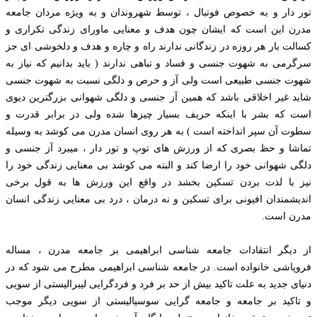
تور دار و به خصوص فوتبال ، توسط شهروندان و به ویژه مردان جامعه
مدرن این است که ایشان چون هدف و معنایی ماورای زندگی تکراری و
کسالت بار هر روزه در زندگانی ندارند راه و چاره و هدف و دلخوشی ای جز
سرگرمی به شهوت جنسی و فساد و تباهی ندارند ( باید بدانیم که نیاز به
شهوت جنسی طبیعی است ولی آز و حرص و دلگی نسبت به شهوت جنسی
شاید غیر اخلاقی باشد که همین آز جنسی و دلگی شهوانی بزرگترین دیوی
است که بشر با اینکه حریف بسیار چیزها شده ولی در برابر قدرت و
سطوت آن سپر انداخته است ) به هر روی انسان مدرن می کوشد به وسیله
تماشا و حظ بصری که از ورزش های توپ و تور دار ، میبرد آز جنسی و
دلگی شهوانی خود را ارضا کند و البته می کوشد بی معنایی زندگی خود را
نیز با لذت بردن تسکین بخشد در واقع این ورزش ها به قول برخی
اندیشمندان افیونی برای تسکین و نه درمان ، درد بی معنایی زندگی انسان
مدرن است.
از دیگر انتقادات جامعه شناسی ابراهیمی بر جامعه مدرن ، مساله
فروپاشی خانواده است. در جامعه شناسی ابراهیمی مطرح می شود که در
دنیای جدید به علت تاکید بیش از حد بر فرد و فردگرایی لیبرالیستی از سویی
و تاکید بر جامعه و جامعه گرایی سوسیالیستی از سویی دیگر موجب