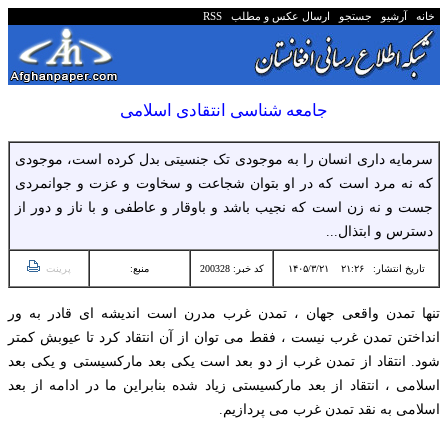
خانه
آرشیو
جستجو
ارسال عکس و مطلب
RSS
جامعه شناسی انتقادی اسلامی
سرمایه داری انسان را به موجودی تک جنسیتی بدل کرده است، موجودی
که نه مرد است که در او بتوان شجاعت و سخاوت و عزت و جوانمردی
جست و نه زن است که نجیب باشد و باوقار و عاطفی و با ناز و دور از
دسترس و ابتذال...
تاریخ انتشار:
۲۱:۲۶ ۱۴۰۵/۳/۲۱
کد خبر: 200328
منبع:
پرینت
تنها تمدن واقعی جهان ، تمدن غرب مدرن است اندیشه ای قادر به ور
انداختن تمدن غرب نیست ، فقط می توان از آن انتقاد کرد تا عیوبش کمتر
شود.‌ انتقاد از تمدن غرب از دو بعد است یکی بعد مارکسیستی و یکی بعد
اسلامی ، انتقاد از بعد مارکسیستی زیاد شده بنابراین ما در ادامه از بعد
اسلامی به نقد تمدن غرب می پردازیم.