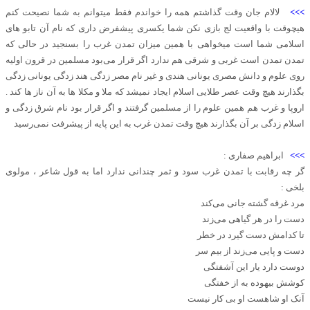
>>>
لالام جان وقت گذاشتم همه را خواندم فقط میتوانم به شما نصیحت کنم
هیچوقت با واقعیت لج بازی نکن شما یکسری پیشفرض داری که نام آن تابو های
اسلامی شما است میخواهی با همین میزان تمدن غرب را بسنجید در حالی که
تمدن تمدن است غربی و شرقی هم ندارد اگر قرار می‌بود مسلمین در قرون اولیه
روی علوم و دانش مصری یونانی هندی و غیر نام مصر زدگی هند زدگی یونانی زدگی
بگذارند هیچ وقت عصر طلایی اسلام ایجاد نمیشد که ملا و مکلا ها به آن ناز ها کند .
اروپا و غرب هم همین علوم را از مسلمین گرفتند و اگر قرار بود نام شرق زدگی و
اسلام زدگی بر آن بگذارند هیچ وقت تمدن غرب به این پایه از پیشرفت نمی‌رسید
>>>
ابراهیم صفاری :
گر چه‌ رقابت با تمدن غرب سود و ثمر چندانی ندارد اما به قول شاعر ، مولوی
بلخی :
مرد غرقه گشته جانی می‌کند
دست را در هر گیاهی می‌زند
تا کدامش دست گیرد در خطر
دست و پایی می‌زند از بیم سر
دوست دارد یار این آشفتگی
کوشش بیهوده به از خفتگی
آنک او شاهست او بی کار نیست