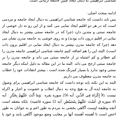
شناسی ابراهیمی به دنبال ایجاد چنین جامعه آرمانی است.
ادامه مبحث اصلی:
پس باید دانست که جامعه شناسی ابراهیمی به دنبال ایجاد جامعه و مردمی
است که در هر دو اقلیم ایجاد نمایی می کنند و از این رو نه دل خوشی از
جامعه سنتی و متدین دارد (چرا که در جامعه سنتی بیشتر به دنبال ایجاد
نمایی در اقلیم درون ذات بودند) و نه روی خوشی به جامعه مدرن نشان می
دهد (چرا که جامعه مدرن بیشتر به دنبال ایجاد نمایی در اقلیم برون ذات
است). البته این را هم اضافه کنیم جامعه شناسی ابراهیمی جامعه مدرن را
کم خطاتر و کم اشتباه تر از جامعه سنتی می داند و جامعه مدرن را بر
جامعه سنتی ارجح می داند. البته ما در این مقاله به دلیل اینکه دیگر جامعه
سنتی وجود ندارد یا بسیار کمرنگ شده است ، بیشتر انتقادات خود را خطاب
به جامعه مدرن معطوف می داریم.
البته به این نکته باید توجه داشت که جامعه شناسی ابراهیمی برای وصول
به جامعه ایده آل به هیچ وجه به دنبال انقلاب و خشونت و اجبار و اکراه
نیست .(لاَ إِكْرَاهَ فِي الدِّينِ: آیه 256 سوره بقره . وَمَا أَنْتَ عَلَيْهِمْ بِجَبَّارٍ : آیه
45 سوره ق. لَسْتَ‌ عَلَيْهِمْ‌ بِمُسَيْطِرٍ: آیه 22 سوره غاشیه). بلکه معتقد است
آنچه وظیفه اوست آگاهی بخشی به مردم به طور اعم و به جوانان به طور
اخص است تا آهسته آهسته آنها بر معایب وضع موجود آگاهی یابند و خود با