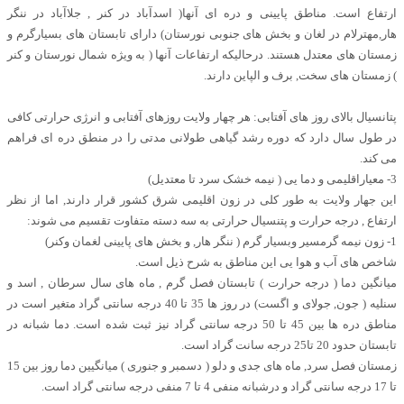
ارتفاع است. مناطق پایینی و دره ای آنها( اسدآباد در کنر , جلاآباد در ننگر
هار,مهترلام در لغان و بخش های جنوبی نورستان) دارای تابستان های بسیارگرم و
زمستان های معتدل هستند. درحالیکه ارتفاعات آنها ( به ویژه شمال نورستان و کنر
) زمستان های سخت, برف و الپاین دارند.
پتانسیال بالای روز های آفتابی: هر چهار ولایت روزهای آفتابی و انرژی حرارتی کافی
در طول سال دارد که دوره رشد گیاهی طولانی مدتی را در منطق دره ای فراهم
می کند.
3- معیاراقلیمی و دما یی ( نیمه خشک سرد تا معتدیل)
این جهار ولایت به طور کلی در زون اقلیمی شرق کشور قرار دارند, اما از نظر
ارتفاع , درجه حرارت و پتنسیال حرارتی به سه دسته متفاوت تقسیم می شوند:
1- زون نیمه گرمسیر وبسیار گرم ( ننگر هار, و بخش های پایینی لغمان وکنر)
شاخص های آب و هوا یی این مناطق به شرح ذیل است.
میانگین دما ( درجه حرارت ) تابستان فصل گرم , ماه های سال سرطان , اسد و
سنلیه ( جون, جولای و اگست) در روز ها 35 تا 40 درجه سانتی گراد متغیر است در
مناطق دره ها بین 45 تا 50 درجه سانتی گراد نیز ثبت شده است. دما شبانه در
تابستان حدود 20 تا25 درجه سانت گراد است.
زمستان فصل سرد, ماه های جدی و دلو ( دسمبر و جنوری ) میانگیین دما روز بین 15
تا 17 درجه سانتی گراد و درشبانه منفی 4 تا 7 منفی درجه سانتی گراد است.