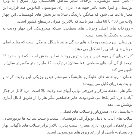
- تاثیر اقلیم مونسونی: برخلاف سایر مناطق افغانستان زون شرق ( به ویژه
نورستان و کنر) تحت تاثیر جبهه های باران زای مونسون اقیانوس هند قرارد. این
معیار باعث می شود که میانگن بارندگی سالا نه در بخش های کوهستانی این چهار
ولات بین 460 تا 68 میلی متر باشد که بالاترین میزان درسطح کشور است.
- رودخانه های اصلی وجریان های سطحی: شبکه هیدرولیکی این چهار ولایت به
شدت به یکدیگر وابسته است.
نورستان: سرچشمه رودخانه های بزرگی مانند باشگل ,ورمگل است که منابع اصلی
جریان های پایینی را تشکیل می دهند.
کنر: دریای کنر مهم ترین و پرآب ترین رود خانه این بخش است که تنها حدود 35
درصد از گل آب های سطحی افغانستان( نزدیک به 17 ملیارد متر مکعبردر سال) را
تامین می کند.
لغمان : رودخانه های علینگارو علیشنگ سیستم هیدرولوژیکی این ولایت کرده و
نهایت به دریای کابل می پیوندند.
ننگر هار : نقطه تمرکز و خروجی نهایی آبهای سه ولایت بالا است. دریا کابل در جلال
آباد با دریا کنر یکجا می شود.ودت هایر حاصلخیز ننگر هار را از طریق کانال آبیاری
پوشش می دهد.
- پتانسیل بالای هیدروپاور و سیلاب های فصلی:
سلاب های انی: به دلیل توپوگرافی کوهستانی شدید و شیب تند تپه ها درنورستان,
کنر و لغمان, این زون داری معیار« آسیب پذیری بالادر برابر سیلاب های ناگهانی بهار
و تابستان» ناشی از از رعد وبرق های مونسونی است.