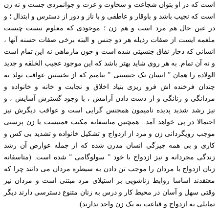
است که در او بتوان شجاعت و سخاوت و عزت و جوانمردی جست و نه زن
است که نجیب باشد و باوقار و عاطفی و با ناز و دور از دسترس و ابتذال ؛ و
در عین حال هم مرد است و هم زن ؛ موجودی که معلوم نیست چیست
ملغمه ایست از صفات رذیله هر دو جنس و البته برخی صفات حسنه آنها ،
انسانی که دچار نفاق جنسیتی شده است و چون مارماهی نه این تمام است
و نه آن تمام. به هر روی شاید بهتر باشد که این موجود عجیب الخلقه و جدید
الولاده را همان ” انسان تک جنسیتی ” بنامیم که از نخستین عواقب تولد نه
چندان فرخنده اش فرو ریزی بنیاد اخلاق و نجابت و خانه و خانواده و
مردانگی و زنانگی و از دست دادن آرامش ، با وجود گسترش آسایش ، و
نیز رشد شدید پدیده نامیمون همجنس گرایی است و عواقب دیگرش نیز
احتمالا در پی خواهد آمد.. همچنین متاسفانه مکتب فمنیست یا زن پرستی
موجب رویگردانی زن و مرد از ازدواج و تشکیل خانواده و تشدید بی کس و
کاری و بی همه چیزگی انسان مدرن شده که از جمله عوارض آن رشد
زندگی مجردانه و نیز ازدواج با خود ” سولوگامی ” شده است. (متاسفانه
زنان ازدواج با مردان را موجب تن دادن به سیطره مردان می دانند چرا که
معتقدند اساسا روابط زناشویی بر استیلای مرد مبتنی است و مردان نیز
وقتی سهل و آسان در محیط کار و درس به زنان متنوع دسترسی دارند دیگر
تمایلی به ازدواج و قناعت یه یک زن واحد ندارند).