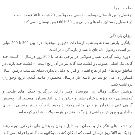
رطوبت هوا
درفصل پایین تابستان روطوبت نسبی معمولأ بین 20 فیصد تا 30 فیصد است.
در فصول زمستان, ماه های بارانی بین 50 تا 60 فیص نوسان د می کند.
میزان بارندگی
میانگین بارش سالانه بسته به ارتفاعات دقیق و موقعیت دره بین 300 تا 500 میلی
متر است.درطول ماه های تابستان بارندگی نادر است.
- دوره رشد گیاهی بسیار طولانی در برخی نقاط تا 360 روز درسال. – کشت جند
گانه: یک اصلی عمومی و کشت سه گانه نیز در آن رایج است. – کشت جند باره : در
مناطق دره های کم ارتفاع لغمان و کنر, به دلیل پایداری دمای مناسب درطول سال
کشاورزان می توانند دو تاسه بار درسال محصول( مانند گندم, برنج وجواری)
برداشت کنند.
پوشش جنگلی ومالداری: نورستان وکنر دارای بزرگترین جنگل های طبعی و
کوهستانی ( به ویژه درختان نشتر و جلغوزه ) در افغانستان اهستند. این پوشش
گیاهی غنی درلغمان نیز ( در مقایسهکمتر ) وجود دارد که بستر منسبی را برای
مالداری و پرورش مواشی ( بز وگوسفند) در هرسه ولایت فراهم کرده است.
در دشت های ننگر هار و لغمان : به دلیل نبودن یخبندان های طولانی, دوره رشد
نزذیک به 365 روز درسال است که امکان کشت دوگانهو سه گانه را فراهممی کند.