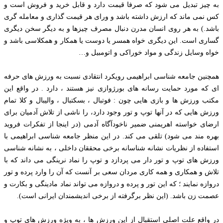
به چیز تبدیل می شود که صرفا قیمت دارد و قابل خرید و فروش است و
کس نمی ماند که ارزش داشته باشد و ورای هر قیمت گذاری و معامله گری
باشد.) به هر روی انسان مدرن دنبال مصرف چیزها و به دیگر سخن دیگری
گساری است. این دیگری خواه همسر یا دوست یا همکار و همکلاسی باشد و
خواه وسایل زندگی و مواد خوراکی و اتومبیل و…
همچنین جامعه شناسی ابراهیمی رویکرد انتقادی نسبت به ورزش های حرفه
ای که مورد حمایت رسانه های بورژوازی نیز هستند ، دارد . در واقع این
مکتب ورزش ها و بازی هایی چون : فوتبال ، بسکتبال ، والیبال و کلا تمام
ورزش هایی که در آنها توپ و تور وجود دارد، را ناشی از تلاش آدمیان برای
ارضای خواسته اهریمنی ضمیر ناخودآگاه آدمی (در اینجا از تفکرات فروید
بهره مند می شود) تلقی می کند. در این منظر جامعه شناسی ابراهیمی با
استفاده از نظریات نشانه شناسانه برخی محققان داخلی ، به نشانه شناسی
ورزش های توپ و تور دار می پردازد و توپ را نماد نرینگی می داند که با
تلاش و همکاری و همه کاری مردان سعی بر آنست که آن را وارد پرده و تور
دروازه نمایند ؛ که این تور و پرده و دروازه می تواند نماد مادینگی و بکارت و
عصمت زن باشد. (این نظر برگرفته از برخی اندیشمندان ایرانی است).
در واقع علت اصلی استقبال از این ورزش ها ، به ویژه ورزش های توپ و