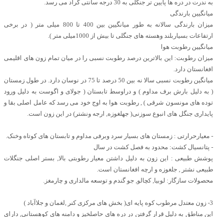
به ندرت در دره ها پایین تر جنگلی به 30 درجه سانتی گراد می رسد.
میانگیین بارندگی
میزان بارندگی سالانه به طور میانگیین بین 400 تا 800 میلی متر ( در برخی
ارتفاعات بسیاربلند وهسته های جنگلی تا بیش از 1000میلی متر ).
میانگیین رطوبت هوا
میزان رطوبت: این بالاترین درصد رطوبت نسبی را در میان تمام زون های اقلیمی
افغانستان دارد.
میانگین رطوبت نسبی سالا نه بین 50 درصد تا 75 در نوسان دارد. در طول زمستان
( به دلیل بارش برف مداوم ) و دراوسط تابستان ( جولای و اگوست به دلیل ورود
توده های مونسون شرقی ) , رطوبت هوا به اوج خود می رسد که عامل اصلی بقا و
پایداری جنگل های انبوع سوزنی( جهلغوزه, ارجه ونشتر) در این زون است.
- معیارحرارتی : زمستان های بسیار سرد وبرفی مداوم و تابستان های کوتاه وخنک.
- پتانسیال کشت: محدود به فصل کشت در سال
پوشش طبیعی : این زون به دلیل داشتن معیار رطوبتی بالا, بستر اصلی جنگلات
طبیعی نشتر , جلغوزه و ارچه افغانستان است.
محصولات سازگار: لوبیا, کچالو, جو گندم و توسعه مالداری و چارمغز.
3- زون معتدل مرطوب کوه پایه ای( بخش های مرکزی کنر ,لغمان و جلاآباد )
این مناطق به دلیل قرار گرفتن در دره های حاصلخیز و دامنه های کوهستانی, دارای