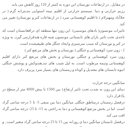
در مقابل , در ارتفاعات نورستان این دوره به کمتر از 120 روز کاهش می یابد.
رژیم حرارتی و دما: سیستم حرارتی از اقلیم نیمه استوایی مدیترانه گرم ( در
جلاآباد ومهترلام ) تا اقلیم کوهستانی سرد ( در ارتفاعات کنر و نورستان) تغییر می
کند.
تاثیرات مونسون( بادهای موسمی): این زون تنها منطقه ای درافغانستان است که
تاحدی تحت تاثیر باران های تابستانی مونسون شبه قاره هندقرارمی گیرد, به ویژه
در کنر و نورستان که سبب سرسبزی وایجاد جنگل های طبیعیشده است.
2 - زون سرد کوهستانی و جنگلی ( نورستان و بخش های مرتفع کنر )
زون سرد کوهستانی و جنگلی نورستان و بخش های مرتفع کنر دارای اقلیم
کوهستانی ونیمه مرطوب است, به لیل شیب های تند,هندوکش و پوشش جنگلی
انبوه تابستان های معتدیل و کوتاه و زمستان های بسیار سرد پربرف دارد.
میانگیین درجه حرارت
دمای این زون به شدت تحت تاثیر ارتفاع ( بین 1500 تا بیش 4000 متر ار سطح در
یا) قرار دارد:
درفصل زمستان درمناطق جنگلی میانگین دما بین منفی 5- تا 5 درحه سانتی گراد
است. اما در بخش مرتفع کوهستانی و دما به راختی به 15- تا 25- درجه سانتی گراد
افت می کند.
درفصل تابستان میانگین دما ی روزانه بین 15 تا 25 درجه سانتی گراد متغیر است , و