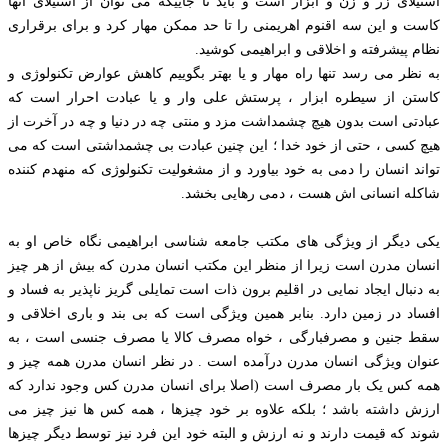
استیلای زر و زن و ابزار است و باید تا جاییکه می توان از استیلای آنها
کاست و این سه اقنوم اهریمنی را تا حد ممکن مهار کرد و برای برقراری
نظام پیشرفته و اخلاقی و ابراهیمی کوشید.
به نظر می رسد تنها راه مهار و یا بهتر بگوییم کاهش عوارض تکنولوژی و
کاستن از سیطره ابزار ، پرستش علی وار و یا عبادت احرار است که
عبادتی است بدون هیچ چشمداشت مزد و منتی چه در دنیا و چه در آخرت از
هیچ کسی ، حتی از خود خدا ؛ این چنین عبادت بی چشمداشتی است که می
تواند انسان را دمی به خود بیاورد و از مشغولیت تکنولوژی که منهدم کننده
شاکله انسانی اش هست ، دمی رهایی بخشد.
یکی دیگر از ویژگی های مکتب جامعه شناسی ابراهیمی نگاه خاص او به
انسان مدرن است زیرا از منظر این مکتب انسان مدرن که بیش از هر چیز
به دنبال ایجاد نمایی در اقلیم برون ذات است تمایلی گریز ناپذیر به فساد و
افساد در زمین دارد. بنابر همین ویژگی است که بی بند و باری اخلاقی و
سقط جنین و مصرفبارگی ، خواه مصرف کالا یا مصرف جنسی است ، به
عنوان ویژگی انسان مدرن درآمده است . در نظر انسان مدرن همه چیز و
همه کس یک بار مصرف است (اصلا برای انسان مدرن کس وجود ندارد که
ارزش داشته باشد ؛ بلکه علاوه بر خود چیزها ، همه کس ها نیز چیز می
شوند که قیمت دارند و نه ارزش و البته خود این فرد نیز توسط دیگر چیزها