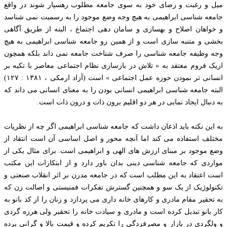
میل و رغبت و رضای خود به سوی جامعه مطلوب رهسپار شوند در واقع
جامعه شناسی ابراهیمی به هیچ وجه وضع موجود را به رسمیت نمی شناسد
و خواهان اصلاح و بهسازی و سامان دهی اجتماع ، البته از طریق آگاهی
بخشی و متنبه سازی است و از همین رو جامعه شناسی ابراهیمی به هیچ
وجه وظیفه جامعه شناسی را صرف شناخت جامعه نمی داند بلکه همچون
اریک فروم معتقد به « تلاش در بازسازی نظام اجتماعی معاصر با تکیه بر
انسانی تر نمودن حوزه عمل اجتماعی » است (آزاد ارمکی ، ۱۳۸۱ : ۱۲۷)
البته جامعه شناسی ابراهیمی انسانی بودن را به معنای انسانی می داند که
به دنبال ایجاد نمایی در هر دو اقلیم برون ذات و درون ذات است.
به این نکته باید اذعان داشت که جامعه شناسی ابراهیمی اگر چه از نظریات
مختلف استفاده می کند اما آنچه محور و اصل اساسی آن است انتقاد از
وضع موجود بر مبنای ارزش های الهی و ابراهیمی است. برای مثال یکی از
مواردی که جامعه شناسی دینی بدان باور دارد و از ابتکارات این مکتب
است اعتقاد به این مطلب است که در جامعه مدرن بر اثر انقلاب صنعتی و
تکنولوژیک از یک سو و همچنین گسترش تفکرات فمنیستی و اصالت زن که
به تحقیر مقام مادری و کارهای خانه داری می پردازد و زنان را از کد بانو به
کار بانو تبدیل کرده است و مادری و سیادت خانه را تحقیر ولی هرزه گردی
و ولگردی در بازار و مصرفزدگی را تکریم کرده و قیمت بالا و گرانی پرده