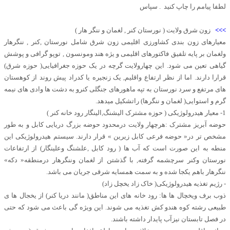
لطفا پیامم را چاپ کنید ‌ . سپاس
>>>
زون شرق ولایت ( نورستان کنر , لغمان و ننگر هار )
معیارهای زون بندی کشاورزی اقلیمی زون شرق شامل نورستان ,کنر , ننگرهار
ولغمان بر پایه تلفیق فاکتورهای اقلیمی و یژه هند ومونسون , توپو گرافی و پوشش
گیاهی تعین می شود. این چهارولایت گرچه در یک حوزه جغرافیایی( حوزه شرق)
قرارا دارند. اما از نظر ارتفاع واقلیم, یک زنجیره یا کدراد پیش روند از کوهستان
های مرتفع و سرد نورستان به تپه ماهورهای جنگلی کنرو به دشت ها وادی های نیمه
گرم و استوایی( لغمان و ننگرها) راتشکیل میدهد.
1- معیار هیدرولوژیکی ( حوزه مشترک الیشنگ,الینگار رود خانه کنر )
حوضه آبریز مشترک :هرچهار ولایت درمحدود حوضه بزرگ دریایی کابل و به طور
مشخص تر در« حوضه فرعی کابل زیرین » قرار دارند. سیستم هیدرولوژیکی این
منطه به این صورت است که آب ها ( رود کابل ,علشنگ وعلینگار) از ارتفاعات
نورستان وکنر سرچشمه گرفته, با گذشتن از لغمان وننگرهار درمنطقه« دکه»
ننگرهار باهم یکجا شده و به سمت همسایه شرقی جریان می باشد.
- رژیم تغذیه هیدرولوژیکی( خاک زاد یخچل زاد)
ذوب برف ویخچال ها ها: رود خانه های این مناطق( مانند دریا کنر) از یخجال ها ی
طبیعی رشته کوه هندو کش تغذیه می شوند. این ویژه گی باعث می شود که حتی
در فصل تابستان نیزآب پایدار داشته باشند.