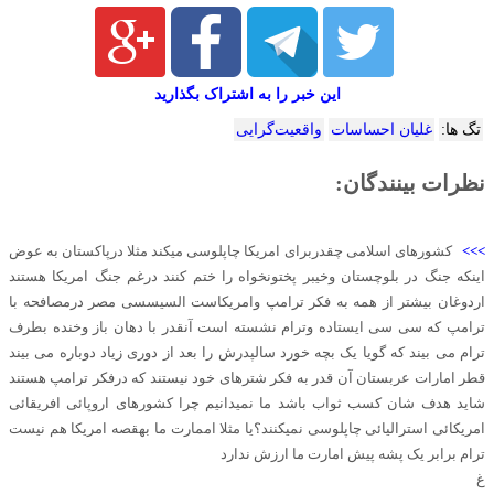
این خبر را به اشتراک بگذارید
تگ ها:
غلیان احساسات‌
واقعیت‌گرایی
نظرات بینندگان:
>>>
کشورهای اسلامی چقدربرای امریکا چاپلوسی میکند مثلا درپاکستان به عوض
اینکه جنگ در بلوچستان وخیبر پختونخواه را ختم کنند درغم جنگ امریکا هستند
اردوغان بیشتر از همه به فکر ترامپ وامریکاست السیسسی مصر درمصافحه با
ترامپ که سی سی ایستاده وترام نشسته است آنقدر با دهان باز وخنده بطرف
ترام می بیند که گویا یک بچه خورد سالپدرش را بعد از دوری زیاد دوباره می بیند
قطر امارات عربستان آن قدر به فکر شترهای خود نیستند که درفکر ترامپ هستند
شاید هدف شان کسب ثواب باشد ما نمیدانیم چرا کشورهای اروپائی افریقائی
امریکائی استرالیائی چاپلوسی نمیکنند؟یا مثلا اممارت ما بهقصه امریکا هم نیست
ترام برابر یک پشه پیش امارت ما ارزش ندارد
غ