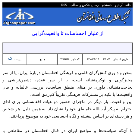
خانه
آرشیو
جستجو
ارسال عکس و مطلب
RSS
از غلیان احساسات‌ تا واقعیت‌گرایی
تاریخ انتشار:
۱۷:۰۷ ۱۴۰۵/۴/۱۴
کد خبر: 200487
منبع:
پرینت
سخن و داوری کنش‌گران قلمی و فرهنگی افغانستان دربارهٔ ایران، یا از سر
مجیزگویی و نوکرمنشانه است، یا از سر عقده، دشمن‌تراشی و
لجاجت‌منشانه. داوری بر مبنای منطق سیاست، بررسی عالمانه و بیان
واقعیت‌ها با تکیه بر مشترکات فرهنگی تقریباً کم‌رمق است.
این واقعیت، بار دیگر در ماجرای حضور دو هیات افغانستانی برای ادای
احترام به پیکر آیت‌الله خامنه‌ای خود را نشان داد. به همین دلیل، هر شخص
و هر دسته‌ای بر اساس پیشینه و نگاه احساسی خود به موضوع پرداختند.
با آن‌که سیاست‌ها و مواضع ایران در قبال افغانستان در مقاطعی با