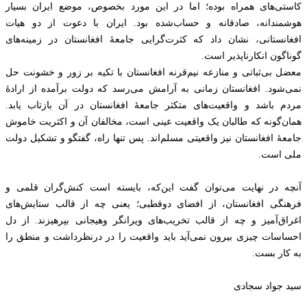
کاستی‌های همراه بوده‌؛ اما در این مورد بخصوص، موضع ایران بسیار
هوشمندانه، صادقانه و حساب‌شده بود. ایران با دعوت از دو هیات
افغانستانی، نشان داد که کثرت‌گرایی جامعهٔ افغانستان در زمینه‌های
گوناگون انکارناپذیر است.
معضل بی‌ثباتی و منازعه نیم‌قرنه افغانستان با تکیه بر زور و خشونت حل
نمی‌شود. افغانستان زمانی به آرامش می‌رسد که دولت برآمده از ارادهٔ
مردم باشد و واقعیت‌های متکثر جامعهٔ افغانستان در آن بازتاب یابد.
همان‌گونه که طالبان یک واقعیت عینی است، مخالفان آن و اکثریت خاموش
جامعهٔ افغانستان نیز واقعیتی مسلم‌اند. پس تنها راه، گفتگو و تشکیل دولت
ملی است.
آنچه در نهایت می‌توان گفت این‌که، بایسته است کنش‌گران قلمی و
فرهنگی افغانستان، از افضای دوقطبی؛ یعنی چه از قالب ستایش‌های
اغراق‌آمیز و چه از قالب تخریب‌های ویرانگر وهیجانی بپرهیزند. از دل
احساسات چیزی بیرون نمی‌آید باید واقعیت را در درنظرداشت و منطق را
به کار بست.
سید جواد سجادی