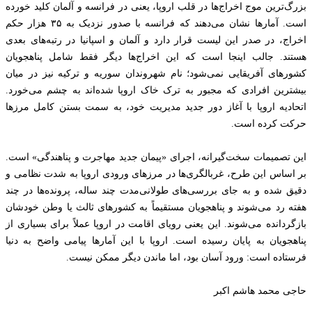
بزرگ‌ترین موج اخراج‌ها در قلب اروپا، یعنی در فرانسه و آلمان کلید خورده
است. آمارها نشان می‌دهند که فرانسه با صدور نزدیک به ۳۵ هزار حکم
اخراج، در صدر این لیست قرار دارد و آلمان و اسپانیا در رتبه‌های بعدی
هستند. جالب اینجا است که این اخراج‌ها دیگر فقط شامل پناهجویان
کشورهای آفریقایی نمی‌شود؛ نام شهروندان سوریه و ترکیه نیز در میان
بیشترین افرادی که مجبور به ترک خاک اروپا شده‌اند به چشم می‌خورد.
اتحادیه اروپا با آغاز دور جدید مدیریت خود، به سمت بستن کامل مرزها
حرکت کرده است.
این تصمیمات سخت‌گیرانه، اجرای «پیمان جدید مهاجرت و پناهندگی» است.
بر اساس این طرح، غربالگری‌ها در مرزهای ورودی اروپا به شدت نظامی و
دقیق شده و به جای بررسی‌های طولانی‌مدت چند ساله، پرونده‌ها در چند
هفته رد می‌شوند و پناهجویان مستقیماً به کشورهای ثالث یا وطن خودشان
بازگردانده می‌شوند. این یعنی رویای اقامت در اروپا عملاً برای بسیاری از
پناهجویان به پایان رسیده است. اروپا با این آمارها پیامی واضح به دنیا
فرستاده است: ورود آسان بود، اما ماندن دیگر ممکن نیست.
حاجی محمد هاشم اکبر