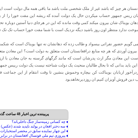
انستان هر چیز که باشد غیر از ملک شخصی ملت باشد ما باقی همه مال دولت است این 
ان ریس جمهور حساب میکردن حال یک دولت آمده که ریشه این مفت خورا را از بی
هان بویناک شان بیرون میکند کمی وقت مانده که این در هرجای دنیا آستین دوباره تح
وخت ندارد منتظر اون روز باشید دیگه نزدیک است با شما مفت خورا حساب تک تک ت
ی گویم حضور نفراتی بیسواد و طالب زده که دهانشان نه تنها بویناک است که شکمش
 بیرون آوردی که هر چه منابع درافغانستان است متعلق به دولت است؟ این معادن مت
ست این معادن مگر ارث پدرشان است که مانند گرگهای گرسنه به جان معادن با ارزش
این باید بدانی که تا بحال طالبان منحیث یک دولت شناخته نیست یک دولت رییس جمهو
ردرآخور اربابان بویناکت کن بیچاره وخموش بنشین تا وقت انتقام از این جماعت ف
دین فروش آویزان کنیم.ان روزدیرنخاهدبود
پربیننده ترین اخبار 48 ساعت گذشته