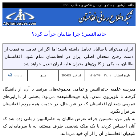
خانه
آرشیو
جستجو
ارسال عکس و مطلب
RSS
خاتم‌النبیین؛ چرا طالبان جرأت کرد؟
ایران می‌تواند با طالبان تعامل داشته باشد؛ اما اگر این تعامل به قیمت از
دست رفتن متحدان اصلی ایران در افغانستان تمام شود، افغانستان
طالبان، به یکی از کانون‌های بحران علیه ایران تبدیل خواهد شد
تاریخ انتشار:
۲۲:۰۲ ۱۴۰۵/۴/۶
کد خبر: 200435
منبع:
پرینت
مدرسه علمیه خاتم‌النبیین و تمامی مجموعه‌های مرتبط با آن، از دانشگاه
گرفته تا تلویزیون تمدن، باید «بیت‌الشیعه» می‌بود؛ بخشی از دارایی‌های
عمومی شیعیان افغانستان که در عین حال، در خدمت همه مردم افغانستان
نیز قرار بگیرد.
به باور من، نخستین جرقه تعرض طالبان به خاتم‌النبیین زمانی زده شد که
آنان احساس کردند با یک ملک شخصی طرف هستند، نه با سرمایه‌ای که
شیعیان افغانستان آن را از آنِ خود می‌دانند.