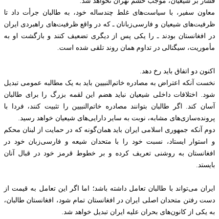
فشار بر شیعیان، موجب خشم تهران نخواهد شد.
معاون سفیر، با سیاست‌های غلط چندساله خود، به طالبان جرأت داد تا
ظرفیت‌های شیعیان و فارسی‌زبانان ـ که در واقع ظرفیت‌های راهبردی ایران
در افغانستان بودند ـ را یکی پس از دیگری تضعیف کنند و بازگشت او به
مأموریت، سیگنالی در تداوم همان روند تلقی شده است.
اکنون دو اتفاق باید رخ دهد.
نخست آنکه اعتراض به مصادره خاتم‌النبیین باید به یک مطالبه عمومی تبدیل
شود. اختلافات داخلی شیعیان نباید هضم این لقمه بزرگ را برای طالبان
آسان کند. اگر طالبان بتوانند مصادره خاتم‌النبیین را تثبیت کنند، فردا با
پرونده‌سازی‌های مشابه، نوبت به سایر دارایی‌های شیعیان خواهد رسید.
دوم آنکه جمهوری اسلامی ایران باید همان‌گونه که در حمایت از لبنان محکم
و استوار ایستاد، نسبت خود را با متحدان شیعه و فارسی‌زبان خود در
افغانستان به روشنی تعریف کرده و بر خطوط قرمز خود در قبال آنان
بایستد.
ایران می‌تواند با طالبان تعامل داشته باشد؛ اما اگر این تعامل به قیمت از
دست رفتن متحدان اصلی ایران در افغانستان تمام شود، افغانستان طالبان،
به یکی از کانون‌های بحران علیه ایران تبدیل خواهد شد.