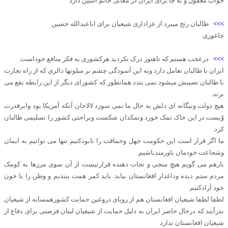
جواب معقول و به جا برای ایران در مقابل خاتم النبین دارد
>>>
طالبان رنج میبرد از عزاداری شیعیان برای اباعبدالله حسین
جاغوری
>>>
درعجب هستم که تاهنوز درک نکردید هرکشوری به فکر منافع خوداست.
ایران با طالبان تعامل دارد وبه این آسودگی چشم بر میلونها دالری که از راه تجارت
با طالبان نصیبش میشود نمی بندد.همانطور که کشورای دیگر از این رابطه نفع می
برند.
هیچ دولت وبیگانه ای دلش به حال ما نمی سوزد لالاجان آنکه آمریکا بود وابرقدرت
وّیست در این خاک نمک خورد ونمکدان شکست وبراحتی کشور را تسلیمی طالبان
کرد.
ما اگر قرار است این حکومت جهل وحماقت را نابودکنیم تنها می توانیم به ایمان
وشجاعت خودمان باورمندباشیم.
بازهم می گویم هیچ منجی و نجات دهنده قرارنیست از آن سوی مرزها به کومک
مردم ستم دیده وداغدار افغانستان بیاید. باید کمر همت ببندیم و وطن را با خون
خود آزادکنیم.
لطفا لطفا شیعیان افغانستان هم از رویای دروغین حمایت کشورهمسایه از شیعیان
بدرآیند که درحال حاضر ایران به دلیل حمایت از شیعیان لبنان فرصتی برای دفاع از
شیعیان افغانستان ندارد