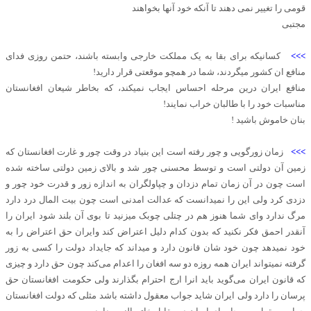
قومی را تغییر نمی دهند تا آنکه خود آنها بخواهند
مجتبی
>>>
کسانیکه برای بقا به یک مملکت خارجی وابسته باشند، حتمن روزی فدای
منافع ان کشور میگردند، شما در همچو موقعتی قرار دارید!
منافع ایران درین مرحله احساس ایجاب نمیکند، که بخاطر شیعان افغانستان
مناسبات خود را با طالبان خراب نمایند!
بنان خاموش باشید !
>>>
زمان زورگویی و چور رفته است این بنیاد در وقت چور و غارت افغانستان که
زمین آن دولتی است و توسط محسنی چور شد و بالای زمین دولتی ساخته شده
است چون در آن زمان تمام دزدان و چپاولگران به اندازه زور و قدرت خود چور و
دزدی کرد ولی این را نمیدانست که عدالت امدنی است چون بیت المال درد دارد
مرگ ندارد وای شما هنوز هم در چتلی چوبک میزنید تا بوی آن بلند شود ایران را
آنقدر احمق فکر نکنید که بدون کدام دلیل اعتراض کند وایران حق اعتراض را به
خود نمیدهد چون خود شان قانون دارد و میداند که جایداد دولت را کسی به زور
گرفته نمیتواند ایران همه روزه دو سه افغان را اعدام می‌کند چون حق دارد و چیزی
که قانون ایران می‌گوید باید انرا ارج احترام بگذارند ولی حکومت افغانستان حق
پرسان را دارد ولی ایران شاید جواب معقول داشته باشد مثلی که دولت افغانستان