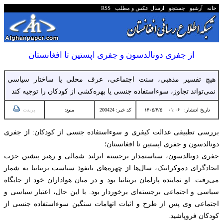
خانه
آرشیو
جستجو
ارسال عکس و مطلب
RSS
از جفری دونالدسون و جفری اپستین تا افغانستان
هیچ تفسیر مذهبی، سنت اجتماعی، عرف محلی یا ساختار سیاسی
نمی‌تواند تجاوز، سوءاستفاده جنسی یا بهره‌کشی از کودکان را توجیه کند
تاریخ انتشار:
۰۱:۰۶ ۱۴۰۵/۴/۵
کد خبر: 200424
منبع:
پرینت
بررسی تطبیقی عدالت کیفری و سوءاستفاده جنسی از کودکان: از جفری
دونالدسون و جفری اپستین تا افغانستان؛
جفری دونالدسون، سیاستمدار برجسته ایرلند شمالی و رهبر پیشین حزب
اتحادگرای دموکراتیک، سال‌ها از چهره‌های بانفوذ سیاست بریتانیا به شمار
می‌رفت. او نماینده پارلمان بریتانیا بود و در میان هواداران خود از جایگاه
سیاسی و اجتماعی برجسته‌ای برخوردار بود. با این حال، اعتبار سیاسی و
اجتماعی وی پس از طرح و اثبات اتهامات سنگین سوءاستفاده جنسی از
کودکان فروپاشید.