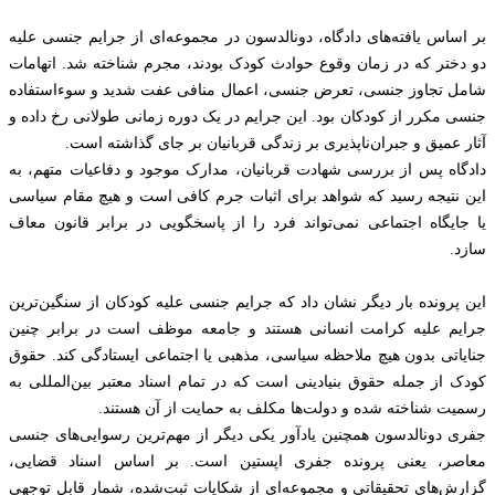
بر اساس یافته‌های دادگاه، دونالدسون در مجموعه‌ای از جرایم جنسی علیه
دو دختر که در زمان وقوع حوادث کودک بودند، مجرم شناخته شد. اتهامات
شامل تجاوز جنسی، تعرض جنسی، اعمال منافی عفت شدید و سوءاستفاده
جنسی مکرر از کودکان بود. این جرایم در یک دوره زمانی طولانی رخ داده و
آثار عمیق و جبران‌ناپذیری بر زندگی قربانیان بر جای گذاشته است.
دادگاه پس از بررسی شهادت قربانیان، مدارک موجود و دفاعیات متهم، به
این نتیجه رسید که شواهد برای اثبات جرم کافی است و هیچ مقام سیاسی
یا جایگاه اجتماعی نمی‌تواند فرد را از پاسخگویی در برابر قانون معاف
سازد.
این پرونده بار دیگر نشان داد که جرایم جنسی علیه کودکان از سنگین‌ترین
جرایم علیه کرامت انسانی هستند و جامعه موظف است در برابر چنین
جنایاتی بدون هیچ ملاحظه سیاسی، مذهبی یا اجتماعی ایستادگی کند. حقوق
کودک از جمله حقوق بنیادینی است که در تمام اسناد معتبر بین‌المللی به
رسمیت شناخته شده و دولت‌ها مکلف به حمایت از آن هستند.
جفری دونالدسون همچنین یادآور یکی دیگر از مهم‌ترین رسوایی‌های جنسی
معاصر، یعنی پرونده جفری اپستین است. بر اساس اسناد قضایی،
گزارش‌های تحقیقاتی و مجموعه‌ای از شکایات ثبت‌شده، شمار قابل توجهی