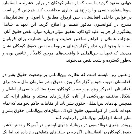
جهانی متعهد گردیده است که از تمام کودکان در برابر خشونت، استثمار،
سوءاستفاده جنسی و ازدواج‌های اجباری محافظت کند. همچنین لازم است
در قوانین داخلی افغانستان، سن ازدواج مطابق با اصول و استانداردهای
مندرج در کنوانسیون مذکور تنظیم و اصلاح گردد. این تعهدات شامل
پیشگیری از جرایم علیه کودکان، تحقیق مؤثر درباره موارد نقض حقوق آنان،
مجازات عاملان و فراهم ساختن حمایت و جبران خسارت برای قربانیان
است. با وجود این، تداوم گزارش‌های مربوط به نقض حقوق کودکان نشان
می‌دهد که تعهدات بین‌المللی با واقعیت‌های موجود کاملاً در تناقض بوده و
به‌طور گسترده و شدید نقض می‌شوند.
از همین رو، بایسته است که نظارت بین‌المللی بر وضعیت حقوق بشر در
افغانستان تقویت شود و گزارشگر ویژه حقوق بشر سازمان ملل متحد برای
افغانستان با تمرکز ویژه بر وضعیت کودکان، سوءاستفاده جنسی از اطفال و
اشکال مختلف بهره‌کشی از آنان، گزارش‌های مستند و منظم ارائه کند.
همچنین نهادهای بین‌المللی حقوق بشر باید از مقامات حاکم بخواهند که تمام
تعهدات ناشی از کنوانسیون حقوق کودک، میثاق‌های بین‌المللی حقوق بشر و
سایر اسناد الزام‌آور بین‌المللی را رعایت کنند.
پرونده جفری دونالدسون در بریتانیا، جفری اپستین در آمریکا و نقض خشن
حقوق کودکان در افغانستان، اگرچه در بسترهای متفاوتی رخ داده‌اند، اما یک