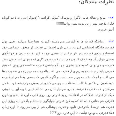
نظرات بینندگان:
>>>
نتایج و تفاله هایی ناگوار و بویناک "مولی کراسی" (دموکراسی به ذعم کوتاه
فکران) چیز بهتر ازین بوده نمی تواند!!!!!!!!
آتش خاوری
>>>
زمانیکه قدرت ها به قدرتی می رسند، قدرت معنا پیدا می‌کند، یعنی پول
فدرت، جایگاه اجتماعی قدرت، پارتي بازی اجتماعی قدرت، از موفق اجتماعی خود
استفاده سوی قدرت، زیر بار نرفتن از بعضی موارد قدرت، به حرف و جوابگوی
بعضی موارد گر چه‌ خلاف قانون هم باشد قدرت، هر کاری که میتونی انجام می دهند
قدرت، و می‌دونی که به هیچ بشری جوابگو نباشی قدرت ،خلاصه می‌دونی که هیچ
قدرتی پایدار نيست و یه روزی از قدرت می افتد بالخره همه چيز رو می‌شه پرده‌ ها
می افتد و لو که نخست وزیر هم باشید و اگرم قانون که بعضی وقتا هم از قدرت
خود شون بر عکس عدالت استفاده سوی می کند و در بعضی موارد هم خوب عمل
می‌کند و همه قدرت قدرتمند ها رو سر جایشان می نشاند خیلی خوبه این یه نوعی
ديگه از قدرته، فعلا که در افغانستان یه قدرتی رو ، روی قدرت آوردند اند و بهشون
قدرتی هم چنانی داده اند که به هیچ قدرتی جوابگوی نيستند و بالاخره یه روزی این
قدرت هم توسط مافوقش نابود و قدرت پوشالی هم از بین می‌رود، تا اون زمان
فعلا قدرتی به وجود نیامده تا اين قدرت رو ؟؟؟؟