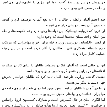
فریدریش مرتس در پاسخ گفت: «ما این رژیم را عادی‌سازی نمی‌کنیم.
رابطه در سطح فنی وجود دارد.»
صدراعظم آلمان رابطه با طالبان را «به نفع آلمان» توصیف کرد و گفت:
«به‌سوی آنان دست دوستی دراز نمی‌کنیم.»
او افزود که «روابط دیپلماتیک بین دولت‌ها وجود دارد و نه حکومت‌ها، رابطه
بین آلمان و افغانستان مدت‌ها است که وجود دارد».
او گفت: «الکساندر دوبرینت، وزیر داخله برای اخراج مهاجرانی که مرتکب
جرم شده‌اند، همکاری فنی با طالبان را آغاز کرده است و در این زمینه
حمایت کامل مرا دارد.»
این در حالی است که آلمان قبلا دو دیپلمات طالبان را برای کار در سفارت
افغانستان در برلین و قنسولگری کشور در بن پذیرفته است.
هفته‌ی گذشته وزارت خارجه‌ی آلمان تأیید کرد که طالبان خواستار پذیرش
چهار دیپلمات دیگر نیز هستند.
رابطه‌ی آلمان با طالبان از ابتدا تاهنوز مورد انتقادهای شدید از سوی جامعه‌ی
مهاجران افغانستان و نهادهای حقوق بشری بوده است.
اما الگوی آلمان در حال گسترش است و به‌تازگی کمیسیون اروپا براساس
درخواست ۲۰ کشور عضو اتحادیه اروپا هیأت طالبان را به بروکسل دعوت و