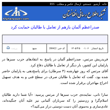
خانه
آرشیو
جستجو
ارسال عکس و مطلب
RSS
صدراعظم آلمان بازهم از تعامل با طالبان حمایت کرد
تاریخ انتشار:
۰۱:۰۶ ۱۴۰۵/۴/۵
کد خبر: 200422
منبع:
پرینت
فریدریش مرتس، صدراعظم آلمان در پاسخ به انتقادهای حزب سبزها در
پارلمان این کشور، بار دیگر از تعامل با طالبان دفاع کرد.
آقای مرتس که روز چهارشنه (۳ سرطان) برای پاسخ‎‌دهی به پارلمان حاضر
شده بود، گفت که تعامل با طالبان صرف در سطح فنی و به هدف تسهیل
اخراج مهاجران برقرار شده است.
سارا نانی، نماینده‌ی حزب سبزها از مرتس پرسید: «آیا شما دارید طالبان
اسلام‌گرا و زن‌ستیز را که سربازان آلمانی نیز علیه آنان جنگیده‌اند،
عادی‌‌سازی و به‌سوی آنان دست دوستی دراز می‌کنید؟»