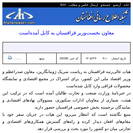
خانه
آرشیو
جستجو
ارسال عکس و مطلب
RSS
معاون نخست‌وزیر قزاقستان به کابل آمده‌است
تاریخ انتشار:
۰۹:۱۰ ۱۴۰۵/۳/۳۰
کد خبر: 200386
منبع:
پرینت
هیات عالی‌رتبه قزاقستان به ریاست سریک ژومانگارین، معاون صدراعظم و
وزیر اقتصاد ملی این کشور، برای اشتراک در مجمع اقتصادی و نمایشگاه
محصولات قزاقی وارد کابل شده‌است.
در خبرنامهٔ وزارت صنعت و تجارت طالبان آمده است که در ترکیب این
هیئت، شماری از معاونان ادارات سکتوری، مسوولان نهادهای اقتصادی و
نمایندگان برجسته بخش خصوصی قزاقستان حضور دارند.
منبع نگاشته است که انتظار می‌رود این هیات در جریان سفر خود با
مقام‌های افغان دیدار کرده و راه‌های گسترش همکاری‌های اقتصادی و
تجارتی میان دو کشور را مورد بحث و بررسی قرار دهد.