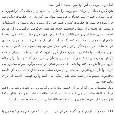
اما جواب مردم به این بوقلمون صفتان این است:
هیچ کس فساد در دوران جمهوریت را منکر نمی شود ودر جهانی که درکشورهای
غربی مدعی حقوق بشر فساد درهرزمینه بیداد می کند پس در حکومت سابق هم
قرارنبوده فرشته ها حکومت کنند و همه چیز پاک ومنزه وبجا باشد این اشتباهات
وعلطی ها بخشی از همان سیستم جدید مدرنیته وحکومت براساس رای مردم
است...حالی شما این دوران طالبیسم که کشور بوی خون وجهالت وفقر می دهد را
با دوران جمهوریت مقایسه کنید.اگر در آن زمان یک مشکل داشتیم امروز به جای
آن صدها مشکل داریم اگر در آن زمان دمکراسی نیم بندداشتیم هم اکنون حکومت
جهل وخرافات با حاکمان نانجیب و غارتگری داریم که ازصبح تا شام برای سخت
گرفتن برمردمان تلاش می کنند.به پیر وجوان رحمی نمی کنند و تنها برای رفاه
گروه خودتلاش می کنند وبا شکم های سیر شلاق در دست برگرده مردم مظلوم می
کوبند واجازه کوچکترین مخالفتی را از مردم سلب می کنند.زنان که نیمی از جامعه
محسوب میشوند در ظلم مضاعف زندگی می کنند واین جهنمی است که برای
ماساخته اند.
ویک پیشنهاد: اینان که از دوران جمهوریت بد می گویند وبا بی انصافی نظرمی دهند
چرا به افغانستان برنمی گردند تا با برادران طالب نشان وخونخوارشان یکجا
شوند؟چرا از دیپروت شدن وبازگشت به طالبستان تا این درجه وحشت دارند؟
>>>
تو خودت از زن های دگر حاضر ان مجلس در بد اخلاقی بدتر بودی ! یک زن با