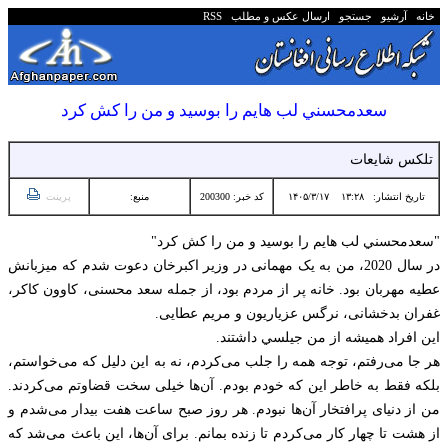
خانه
آرشیو
جستجو
ارسال عکس و مطلب
RSS
سعدمحسني لب هايم را بوسيد و من را كش كرد
تلکس شایعات
تاریخ انتشار:
۱۳:۲۸ ۱۴۰۵/۳/۱۷
کد خبر: 200300
منبع:
پرینت
"سعدمحسني لب هايم را بوسيد و من را كش كرد"
در سال 2020، من به یک مهمانی در وزیر اکبرخان دعوت شدم که میزبانش
عطیه مهربان بود. خانه پر از مردم بود، از جمله سعد محسنی، کاوون کاکر،
غفران بدخشانی، نرگس عزیاریون و مریم عطایی.
این افراد همیشه از من جيلسي داشتند.
هر جا می‌رفتم، توجه همه را جلب می‌کردم، نه به این دلیل که می‌خواستم،
بلکه فقط به خاطر این که خودم بودم. آن‌ها خیلی سخت قضاوتم می‌کردند.
من از دنیای پرافتخار آن‌ها نبودم. هر روز صبح ساعت هفت بیدار می‌شدم و
از هشت تا چهار کار می‌کردم تا زنده بمانم. برای آن‌ها، این باعث می‌شد که