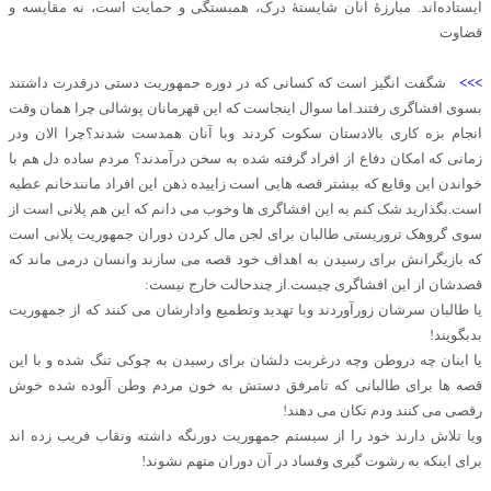
ایستاده‌اند. مبارزهٔ آنان شایستهٔ درک، همبستگی و حمایت است، نه مقایسه و
قضاوت
>>>
شگفت انگیز است که کسانی که در دوره جمهوریت دستی درقدرت داشتند
بسوی افشاگری رفتند.اما سوال اینجاست که این قهرمانان پوشالی چرا همان وقت
انجام بزه کاری بالادستان سکوت کردند وبا آنان همدست شدند؟چرا الان ودر
زمانی که امکان دفاع از افراد گرفته شده به سخن درآمدند؟ مردم ساده دل هم با
خواندن این وقایع که بیشتر قصه هایی است زاییده ذهن این افراد مانندخانم عطیه
است.بگذارید شک کنم به این افشاگری ها وخوب می دانم که این هم پلانی است از
سوی گروهک تروریستی طالبان برای لجن مال کردن دوران جمهوریت پلانی است
که بازیگرانش برای رسیدن به اهداف خود قصه می سازند وانسان درمی ماند که
قصدشان از این افشاگری چیست.از چندحالت خارج نیست:
یا طالبان سرشان زورآوردند وبا تهدید وتطمیع وادارشان می کنند که از جمهوریت
بدبگویند!
یا اینان چه دروطن وچه درغربت دلشان برای رسیدن به چوکی تنگ شده و با این
قصه ها برای طالبانی که تامرفق دستش به خون مردم وطن آلوده شده خوش
رقصی می کنند ودم تکان می دهند!
ویا تلاش دارند خود را از سیستم جمهوریت دورنگه داشته ونقاب فریب زده اند
برای اینکه به رشوت گیری وفساد در آن دوران متهم نشوند!