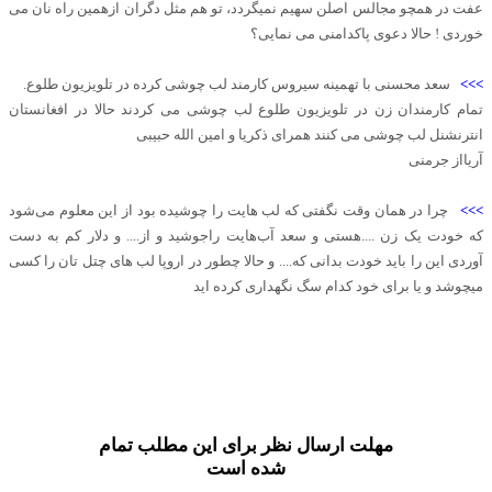
عفت در همچو مجالس اصلن سهیم نمیگردد، تو هم مثل دگران ازهمین راه نان می
خوردی ! حالا دعوی پاکدامنی می نمایی؟
>>>
سعد محسنی با تهمينه سيروس کارمند لب چوشی کرده در تلویزیون طلوع.
تمام کارمندان زن در تلویزیون طلوع لب چوشی می کردند حالا در افغانستان
انترنشنل لب چوشی می کنند همرای ذکریا و امین الله حبیبی
آریااز جرمنی
>>>
چرا در همان وقت نگفتی که لب هایت را چوشیده بود از این معلوم می‌شود
که خودت یک زن ....هستی و سعد آب‌هایت راجوشید و از.... و دلار کم به دست
آوردی این را باید خودت بدانی که.... و حالا چطور در اروپا لب های چتل تان را کسی
میچوشد و یا برای خود کدام سگ نگهداری کرده اید
مهلت ارسال نظر برای این مطلب تمام
شده است