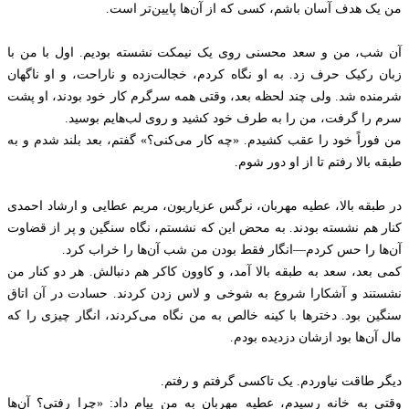
من یک هدف آسان باشم، کسی که از آن‌ها پایین‌تر است.
آن شب، من و سعد محسنی روی یک نیمکت نشسته بودیم. اول با من با
زبان رکیک حرف زد. به او نگاه کردم، خجالت‌زده و ناراحت، و او ناگهان
شرمنده شد. ولی چند لحظه بعد، وقتی همه سرگرم کار خود بودند، او پشت
سرم را گرفت، من را به طرف خود کشید و روی لب‌هایم بوسید.
من فوراً خود را عقب کشیدم. «چه کار می‌کنی؟» گفتم، بعد بلند شدم و به
طبقه بالا رفتم تا از او دور شوم.
در طبقه بالا، عطیه مهربان، نرگس عزیاریون، مریم عطایی و ارشاد احمدی
کنار هم نشسته بودند. به محض این که نشستم، نگاه سنگین و پر از قضاوت
آن‌ها را حس کردم—انگار فقط بودن من شب آن‌ها را خراب کرد.
کمی بعد، سعد به طبقه بالا آمد، و کاوون کاکر هم دنبالش. هر دو کنار من
نشستند و آشکارا شروع به شوخی و لاس زدن کردند. حسادت در آن اتاق
سنگین بود. دخترها با کینه خالص به من نگاه می‌کردند، انگار چیزی را که
مال آن‌ها بود ازشان دزدیده بودم.
دیگر طاقت نیاوردم. یک تاکسی گرفتم و رفتم.
وقتی به خانه رسیدم، عطیه مهربان به من پیام داد: «چرا رفتی؟ آن‌ها