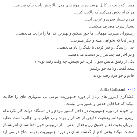
همین که پایت در کابل برسد ده ها موترهای مدل بالا پیش پایت برک میزنند...
هر کدام تلاش می‌کنند که بالایت کنن...
مردم بسیار قدری و عزتی اند...
بسیار سرت مصرف میکنند...
رستوران میبرند، مهمانی ها جور میکنن و بهترین غذا ها را برایت می‌دهند...
و هر کجا که بخواهی میله و چکر میبرند...
حتی رانندگی و فیر کردن با تفنگ را یاد می‌دهند...
و در آخر هم چند هزار در دستت می‌دهند...
یکی از رفیق هایش سوال کرد، خو بچیش، چه وقت رفته بودی؟
سعد گفت: ولا مه خو نرفتیم...
خانم و خواهرم رفته بودند..
Jalila Gulistani
>>>
افشاگری اینروز های زنان از دوره جمهوریت نوعی بی بندوباری های را حکایت
میکند که حتا قابل حدس و تصور بمن نیست،
من خودم در دوره جمهوریت در داخل کشور نبودم و در دستگاه دولت کار نکرده ام
ازینرو نمیدانم وضعیت دقیقن از چه قرار بوده ولی خیلی بمن جالب است عطیه
مهربان بحیث فعال حقوق زن و فعال مدنی ... از تربیونی چون افعانستان انترنشنال
صحبت میکند وقتی ادم از گذشته شان در دوره جمهوریت بفهمد شاخ در می ارد