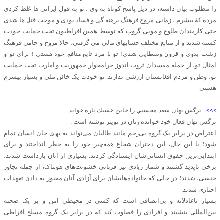
را مطلوب بیان داشته، در ذیل پاسخ کوتاه به وی : تو به قول ایرانی ها غلط کردی
مرده کهٔ بیشرم ، زمانی مروج فرهنگ برهنه گی و فساد بودی و موجب قتل ها شدی
حتی کارمندان طلوع و موبی گروپ که توسط همین افراطیون تحت حمایت خودت
کشته شدند و از منابع مختلف حسابهای مالی می گرفتی، حالا مروج و حامی فرهنگ
زشت بدوی و قرون وسطایی شدی! تو نا مرد تابع منافع خود هستی ! برای تو و
امثال تو، از جمله مفسدان ثروت اندوز حرامخوار جمهوریت و امارت تحت حمایت
تو، وطن و مردم افغانستان ارزشی ندارند. تو خودت یک خائن ملی و بسیار بیشرم
هستی
>>>
نرگس نهان سعد محسني را خاين خشتك پاره خواند.
نرگس نهان فعال خود خوانده زنان در تويتر نوشته است .
اعتراض در برابر یک گروه بی‌رحم مانند طالبان می‌تواند به بهای جان انسان تمام
شود؛ با این حال، این دختران شجاع همه‌چیز خود را به خطر انداختند و برای
ابتدایی‌ترین حقوق انسانی‌شان ایستادگی کردند. بسیاری از آنان بازداشت شدند،
برخی ناپدید گشتند و شمار زیادی نیز قربانی خشونت‌های هولناک، از جمله تجاوز
جنسی، شدند؛ در حالی که خانواده‌هایشان برای آزادی آنان مجبور به دادن تعهدات
اجباری شدند.
بسیار ناعادلانه و بی‌انصافی است که کسی در محیطی امن و بر یک صحنه
بین‌المللی بنشیند و افرادی را قضاوت کند که در برابر یک گروه مسلح افراطی