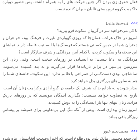
فعال حقوق زن بودن اگر چنین حرکت های را به همراه داشته، پس حضور دوباره
حاکمیت گروه تروریستی تالبان حیران کننده نیست.
Leila Sarwari
>>>
تا کی می‌خواهید سر در گریبانِ سکوت فرو ببرید؟
امروز در خاکِ هرات، همان‌جا که روزی گهواره‌ی غیرت و فرهنگ بود، خواهران و
دختران شما در حبسِ کسانی هستند که فرسنگ‌ها با انسانیت فاصله دارند. تماشای
این صحنه‌ها و سکوت کردن، با کدام آیینِ مردانگی و شرف سازگار است؟
مردانگی به ادعا نیست؛ به ایستادن در روزهای سخت است. وقتی زنانِ این
سرزمین بی‌سپر در برابر تازیانه‌ها قرار می‌گیرند و به بند کشیده می‌شوند،
تماشاچی بودن دست‌کمی از همراهی با ظالم ندارد. این سکوت، خانه‌های شما را
هم به سلول‌های بزرگتری بدل خواهد کرد.
بیدار شوید و به یاد آورید که شرف یک جامعه در گروِ آزادی و کرامتِ زنان آن است.
تاریخ به قضاوت خواهد نشست؛ نگذارید آیندگان بنویسند که در روزهای تاریکِ
هرات، زنان تنهای تنها بارِ ایستادگی را به دوش کشیدند.
امروز زمانِ بیداری است، پیش از آنکه ننگِ این بی‌تفاوتی برای همیشه بر پیشانیِ
روزگار باقی بماند.
>>>
محمدنعیم غیور
این سعد محسنی مالک تلویزیون طلوع است که اخیرا وضعیت افغانستان تباه شده