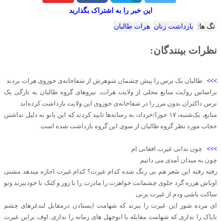
این خبر را به اشتراک بگذارید
تگ ها:
بازداشت زنان
هرات طالبان
نظرات بینندگان:
>>>
طالبان یک نرس را پیش چشمان شوهرش از شفاخانه‌ی حوزوی هرات بردند
براساس روایت منابع محلی از ولایت هرات، نیروهای گروه طالبان به تازگی یک
نرس داکتران بدون مرز را در شفاخانه‌ی حوزوی این ولایت بازداشت کرده‌اند.
منابع، یک‌شنبه، ۱۷ جوزا/خرداد، به رسانه‌ها تایید کردند که این بانو به دلیل نداشتن
حجاب مورد نظر گروه طالبان از سوی این گروه بازداشت شده است.
>>>
چون ندانی غیرت افغانی ام
چون به میدان آمدی می دانیم
رفته رفته این شعر هم بی رنگ شده کدام غیرت؟ کدام غیرت اجازه میدهد مشتی
اوباش هرزه گرد جلوی چشمانت خواهرت را مادرت را با زور و کتک با خودببرند وتو
ساکت باشی ودم از غیرت بزنی
ای مرده شور این غیرت را ببرند که شهامت ایستادن درمقابل لندغرهای چشم
ناپاک را نداری که شهامت مقابله با ابوجهل های زمانه را نداری..اوف براین غیرت