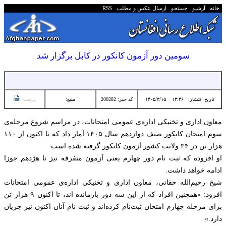
خانه
آرشیو
جستجو
ارسال عکس و مطلب
RSS
سومین دور آزمون کانکور در کابل برگزار شد
تاریخ انتشار:
۱۳:۳۶ ۱۴۰۵/۳/۱۵
کد خبر: 200282
منبع:
پرینت
معاون اداری و تخنیکی اداره‌ی عمومی امتحانات، در مراسم شروع مرحله‌ی
سوم امتحان کانکور صنف دوازدهم سال ۱۴۰۵ آمار داد که تا اکنون از ۱۱۰
هزار تن در ۳۴ ولایت کشور آزمون کانکور گرفته شده است.
او افزوده که ثبت نام دور چهارم یعنی آزمون متفرقه نیز تا هژدهم جوزا
ادامه خواهد داشت.
شیخ رحیم‌الله حقانی، معاون اداری و تخنیکی اداره‌ی عمومی امتحانات
افزود: «همچنین افراد که از این سه دور بازمانده اند، تا اکنون ۹ هزار تن
برای مرحله چهارم امتحان ثبت‌نام کرده‌اند و ثبت نام آنان اکنون نیز جریان
دارد.»