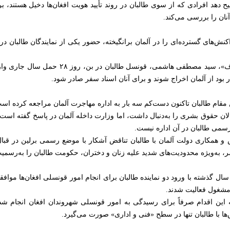
ح دهد افرادی که از سوی طالبان در روند تأیید هویت افغان‌ها دخیل هستند، ب
نان را بررسی می‌کند.
ش‌های گسترده‌ای را در آلمان برانگیخته، حضور یکی از نمایندگان طالبان در 
براساس گزارش رسانه آلمانی «زد‌دی‌اف»، سید مصطف
ر بود از آلمان اخراج شوند و برای آنان اسناد سفر صادر شود.
ن مقام طالبان تاکنون دست‌کم سه بار به اداره مهاجرت آلمان مراجعه کرده اس
ن حقوق بشری را به‌دنبال داشت، اما وزارت داخله آلمان در پاسخ گفته است
رسمی طالبان در آن اداره نیست.
مکاری دولت آلمان با طالبان تناقض آشکار با موضع رسمی برلین در قبال این
 به‌ویژه محدودیت‌های شدید علیه زنان و دختران، حکومت طالبان را به‌رسمی
ال گذشته با ورود دو نماینده طالبان برای انجام امور قونسلی افغان‌ها مواف
 مشغول فعالیت شدند.
که این اقدام صرفاً برای رسیدگی به امور قونسلی شهروندان افغان انجام ش
‌ها با طالبان تنها در سطح «فنی و اداری» صورت می‌گیرد.