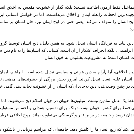
اسماعیل فقط آزمون اطاعت نیست؛ بلکه گذار از خشونت مقدس به اخلاق ان
یچیده‌ترین لحظات رابطه ایمان و اخلاق می‌دانست. اما در خوانش انسانی این 
ح انسان را متوقف می‌کند. یعنی حتی در اوج ایمان نیز، جان انسان بر مناس
د.
دین نباید به قربانگاه انسان تبدیل شود. به همین دلیل، ذبح انسان توسط گروه
ابراهیمی، بلکه انحراف آشکار از آن است. کسانی که انسان‌ها را به نام دین س
جات انسان است؛ نه مشروعیت‌بخشیدن به خون انسان.
اخلاقی، آرام‌آرام به دین هویتی و سیاسی تبدیل شده است. ابراهیم، ایمان را
 انسان علیه انسان تبدیل کردند. امروز بخش بزرگی از خشونت‌های مذهبی، نه
ر چنین وضعیتی، دین به‌جای آن‌که انسان را از خشونت نجات دهد، گاهی خود
قط یک عمل نمادین نیست. میلیون‌ها حیوان در جهان اسلام ذبح می‌شوند، اما 
 فقط برای کشتن حیوان نیست؛ بلکه برای تقسیم، همدلی و احساس مسئولیت
ان نرسد و جامعه در برابر فقر و گرسنگی بی‌تفاوت بماند، روح اخلاقی قربا
می‌کند که رنج انسان‌ها را کاهش دهد. جامعه‌ای که مراسم قربانی را باشکوه بر