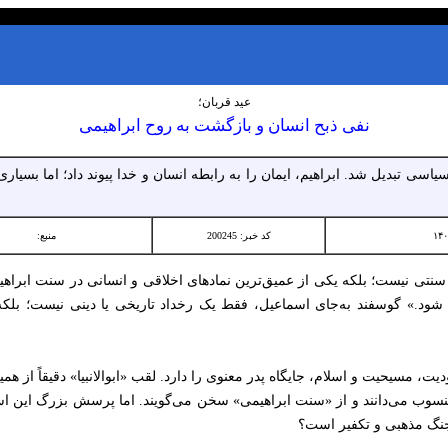
عید قربان؛
نفی ذبح انسان و بازگشت به روح ابراهیمی
سیاسی تبدیل شد. ابراهیم، ایمان را به رابطه انسان و خدا پیوند داد؛ اما بسیاری
کد خبر: 200245
منبع:
سنتی نیست؛ بلکه یکی از عمیق‌ترین نمادهای اخلاقی و انسانی در سنت ابراه
شود.» گوسفند به‌جای اسماعیل، فقط یک رخداد تاریخی یا دینی نیست؛ بلکه ا
، مسیحیت و اسلام، جایگاه پدر معنوی را دارد. لقب «ابوالانبیا» دقیقاً از همی
سوب می‌دانند و از «سنت ابراهیمی» سخن می‌گویند. اما پرسش بزرگ این است: 
 جنگ مذهبی و تکفیر است؟