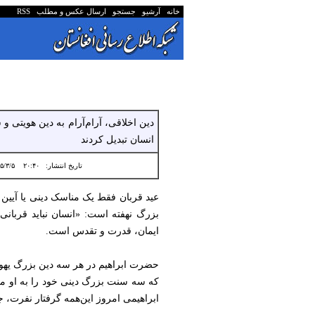
خانه
آرشیو
جستجو
ارسال عکس و مطلب
RSS
دین اخلاقی، آرام‌آرام به دین هویتی و 
انسان تبدیل کردند
تاریخ انتشار:
۲۰:۴۰ ۱۴۰۵/۳/۵
عید قربان فقط یک مناسک دینی یا آیین 
بزرگ نهفته است: «انسان نباید قربانی 
ایمان، قدرت و تقدس است.
حضرت ابراهیم در هر سه دین بزرگ یهودیت
که سه سنت بزرگ دینی خود را به او من
ابراهیمی امروز این‌همه گرفتار نفرت،