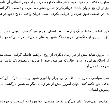
سئولیت نکند، در حقیقت به ظاهر مناسک توجه کرده و از جوهر انسانی آن فاص
میق‌تر از ذبح حیوان باشد: قربانی‌کردن نفس خشونت، نفرت و تعصب. اگر انسان
د، در حقیقت هنوز چیزی را قربانی نکرده است. قربان واقعی، ذبح «خودخو
ام کرد؛ اما بت فقط سنگ و چوب نبود. انسان امروز نیز گرفتار بت‌های جدی
. بسیاری از جنگ‌های امروز، جنگ همین بت‌های مدرن‌اند. در حالی‌که روح اب
ی امروز، شاید بیش از هر زمان دیگری از روح ابراهیم فاصله گرفته است. مسل
از اسلام هراس دارد. در حالی‌که هر سه، خود را فرزندان معنوی یک پیامبر م
ه روح اخلاقی آن.
سطح سیاسی مطرح شد، تلاشی بود برای یادآوری همین ریشه مشترک. این‌که پیر
قی خود تکیه کنند. جهان امروز بیش از هر زمان دیگر به همین بازگشت نیاز
پذیرش انسان.
ن مقدس نمی‌شود؛ علم می‌گوید نفرت مذهبی، جوامع را به خشونت و فروپاش