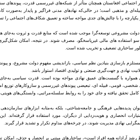
 اجتماعی افغانستان همچنان متأثر از شبکه‌های غیررسمی قدرت، پیوندهای سنت
یله‌ای و مذهبی است؛ در حالی‌که نهادهای مدنی فراگیر و پایدار به‌صورت کا
پارچه را با چالش‌های جدی مواجه ساخته و تعمیق شکاف‌های اجتماعی را ت
دولت مشروعی توسعه‌گرا موجب شده است که منابع قدرت و ثروت به‌جای هدا
، سو استفاده های مالی غیرپاسخگو، مصرف شوند. در نتیجه، امکان شکل‌گیری 
ه‌طور ساختاری تضعیف و تخریب شده است.
تلزم بازسازی بنیادین نظم سیاسی، بازاندیشی مفهوم دولت مشروع، و پیوند 
لانیت نهادی و جهت‌گیری صنعتی و تولیدی اقتصاد استوار باشد.
ی همواره با گسست‌های عمیق نهادی مواجه بوده است. قدرت سیاسی به‌جای آن
 شخصی، قومی، قبیله ای، تبعیضی پیوندهای غیررسمی و سازوکارهای توزیع ام
کامل تحقق نیافته و جای خود را به روابط سلسله‌مراتبی، وابستگی‌های هویتی
نوان پدیده‌هایی فرهنگی و جامعه‌شناختی، بلکه به‌مثابه ابزارهای سازمان‌
امتیازات انحصاری و هویت‌زدایی از دیگران، مورد استفاده قرار گرفته‌اند
مگرایی نهادی مدیریت شوند، در چرخه‌های مداوم تکرار و تشدید قرار گیرند.
رشد آزادانه همه افراد است»، ساختارهای مبتنی بر انحصار و حذف، امکان تح