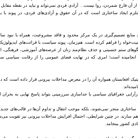
ز آن فارغ شمردن، روا نیست… آزادی فردی نمی‌تواند و نباید در نقطه مقابل آز
زم ایجاد ساختاری است که در آن حقوق و آزادی‌های فردی، در پیوند با 
منابع تصمیم‌گیری در یک مرکز محدود و فاقد مشروعیت، همراه با نبود ساز
‌خواه را فراهم کرده است. هم‌زمان، پیوند سیاست با قرائت‌های ایدیولوژیک و
وهای ستم جنسیتی و حذف نظام‌مند زنان از عرصه‌های آموزشی، فرهنگی، ا
 انجامیده است؛ امری که در نهایت فضای عمومی را از رقابت سیاسی سا
یتیک افغانستان همواره آن را در معرض مداخلات بیرونی قرار داده است که د
یده‌اند.
ازآرایی جغرافیای سیاسی یا جداسازی سرزمینی بتواند پاسخ نهایی به بحران ار
ای ساختاری منجر نمی‌شوند، بلکه موجب انتقال و تداوم آن‌ها در قالب‌های جدید 
هم سازند. در چنین شرایطی، احتمال افزایش مداخلات بیرونی نیز تقویت می‌شود
دی کشور بینجامد.