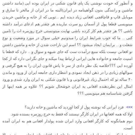
و آنطور که خودت نوشتی یک پای قانون شکنی در ایران بوده ایی (مانند داشتن
ماشین و رانندگی بدون گواهینامه در ایران)البته ما در ایران از مالخر تا سارق و
موبایل قاپ و قاچاقچی افغانی زیاد دیده ایم ...تویی که از خانه و ماشین خریدن
مینویسی قطعا پول از آسمان رو سرت نباریده هر چقدر هم ادعای درآمد داشته
باشی ؟؟ هر چقدر هم کار کرده باشی نهایت میتونستی خرج روزمره ات را تامین
کنی ... ما که خوب شرایط ایران را میدونیم خیلی سوال در مورد وضعیت و نوع
شغلت و ... برایمان ایجاد میشود ؟؟ اسم این ناراحت شدن از خانه و ماشین داشتن
تو افغانی نیست بلکه منبع درآمدت ست که جای شبهه و سوال و ... دارد که قطعا با
امنیت جامعه و خانواده هایی ایرانی ارتباط پیدا میکند و جای نگرانی دارد که از کجا
آورده ایی ؟؟؟خلاصه یک نظر دادی از سر تا پاش قانون ایران را به هیچ گرفتی و
سوالهای زیادی را در ذهن ایجاد نمودی و انتظار داری جامعه ایران از ورود و ماندن
۴۰ ساله تو که احتمال زیاد غیرقانونی و با قانون شکنی به ایران وارد شدی و ورود
امثال این نظردهنده افغانی به ایران خوشحال شویم ؟؟ علاوه بر همه اینها از
گرفتن شناسنامه هم مینویسی ؟؟؟
>>>
فرد ایرانی که نوشته پول از کجا اوردید که ماشین و خانه دارید؟
اولا که همه افغانها در ایران کارگر نیستند که فقط به خرج روزمره بسنده شود.
دوم همانگونه که کارگر افغانی وارد ایران شده پولدار افغانی هم به ایران آمده
است.
سوم اینکه بیشتر صادرات ایران توسط تاجران افغانستان انجام می شود والا