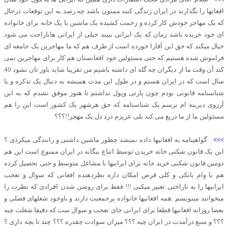
افغانها را بگذارند در ایران زندگی کنند ممنون باشد چه رصد به این توقعات درحال
که یک مهاجر خودش کار کرده و زحمت کشیده یک ماشین یا یک خانه برای خانواده
ای خود خریده باشد زمان که یک ایرانی ببیند خیلی از ایرانی هاناراحت می شود
خیال میکند که حق این آقارا خورده است از طرف هم که ما مهاجرین یک جامعه ای
فراموش شده هستیم که حتی مسئولین خود افغانستان هم کار برای مهاجرین نمی
کند آن وقت ما از دیگران چه گله ای داشته باشیم من تقریبا شاید باور تان نشود 40
سال است که در ایران هستم و در طول این مدت همیشه به دنبال یک تذکره و یا
شناسنامه قانونی بودم چون پارتی وپول نداشتم تا هنوز موفق نشدم که به این
آرزوی دیرینه ام برسم یک شناسنامه که حق هرشهر یک کشور است این را هم
مسئولین ما از ما دریغ می کند بلی عزیزم درد دل یک مهجر!!؟؟؟
>>>
گواهینامه به افغانیها داده نمیشد چطور ماشین داشتی و رانندگی میکردی ؟
این یک قانون شکنی خانه خریدن توسط اتباع بیگانه در ایران ممنوع است این هم
دومین قانون شکنی خرید خانه برای ایرانیها با مشاغل متوسط و حتی تحصیل کرده
هم با وام بانکی و کلی قرض امکان داره نظردهنده افغانی که سوال و تعجب
ایرانیها را به ناراحتی تعبیر میکنی !!! فقط برای روشن شدن افرادی که نظرت را
میخوانند مینویسم :همه افغانیها خانواده پرجمعیت دارند و باوجود شغلهای فصلی و
بعضا روزانه افغانیها قطعا برای ایرانی جای تعجب و سوال ست که دقیقا شغلت چیه
؟؟؟ و منبع درآمدت در ایران چیه ؟؟؟ میزان سوادت چقدره ؟؟؟ چند تا بچه داری ؟