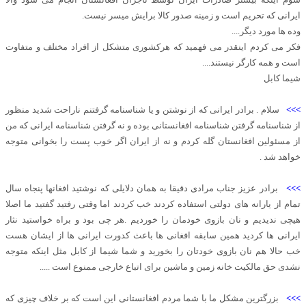
ایرانی که تحریم است و زمینه صدور کالا برایش میسر نیست.
وده ها مورد دیگر....
فکر می کردم اینقدر می فهمید که هرکشوری متشکل از افراد مختلف و متفاوت
است و همه کارگر نیستند....
شیما کابل
>>>
سلام . برادر ایرانی که از نوشتن و یا شناسنامه گرفتنم ناراحت شدید منظور
از شناسنامه گرفتن شناسنامه افغانستانی بوده و نه گرفتن شناسنامه ایرانی که من
از مسئولین افغانستان گله کردم و نه از ایران اگر خوب پست را بخوانی متوجه
خواهد شد .
>>>
برادر عزیز جناب مرادی دقیقا به همان دلایلی که نوشتید افغانها پنجاه سال
تمام از یارانه های دولتی استفاده کردند خب کردند اما وقتی رفتید گفتید ما اصلا
هیچی ندیدیم و نان بازوی خودمان را خوردیم .هر چی بود و براه خواستید نثار
ایرانی ها کردید همین سابقه افغانی ها باعث کدورت ایرانی ها از ایشان هست
خب حالا هم نان بازوی خودتان را بخورید و شما شیما از کابل مثل اینکه متوجه
نشدی حق مالکیت خانه زمین و ماشین برای اتباع خارجی ممنوع است .....
>>>
بزرگترین مشکل ما با شما مردم افغانستانی این است که بر خلاف چیزی که