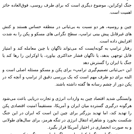
جنگ اوکراين، موضوع دیگری است که برای طرف روسی، فوق‌العاده حائز
اهميت است.
چین و روسيه، هر دو نسبت به بی‌ثباتی در منطقه حساس هستند و کنش
های غیرقابل پیش بینی ترامپ، سطح نگرانی های مسکو و پکن را به شدت
افزايش داده است.
رفتار ترامپ به گونه‌ایست که می‌تواند ناگهان با چین معامله کند و امتیاز
قابل توجهی بدهد، یا ناگهان فشار حداکثری بیاورد، یا اوکراین را رها کند یا
جنگ با ایران را گسترش دهد
این «بی‌ثباتی تصمیم‌گیری ترامپ» برای پکن و مسکو مسئله اصلی است و
البته برای دو طرف مهم است که یک بررسی دقیق از ترامپ و آنچه که در
پکن دور از چشم رسانه ها گفته داشته باشند.
وابستگی شدید اقتصاد چین به واردات انرژی و تجارت دریایی باعث می‌شود
هرگونه درگیری گسترده میان ایران و آمریکا، مستقیماً امنیت اقتصادی پکن
را تهدید کند، اما تهدید بزرگتر برای چین این است که ایران در این جنگ
شکست بخورد و شاهراه انتقال انرژی در تنگه هرمز، برای سال‌های طولانی
و به صورت انحصاری در اختیار آمریکا قرار بگیرد.