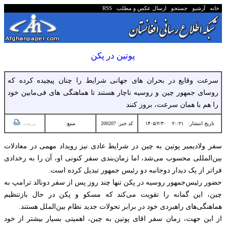
خانه
آرشیو
جستجو
ارسال عکس و مطلب
RSS
پوتین در پکن
سرعت وقایع در بحران های جهانی شرایط را چنان پیچیده کرده که
روسای جمهور چین و روسیه ناچار هستند تا هماهنگی های فی‌مابین خود
را هم با همان سرعت، بروز کنند
تاریخ انتشار:
۲۰:۲۱ ۱۴۰۵/۲/۳۰
کد خبر: 200207
منبع:
پرینت
سفر ولادیمیر پوتین به چین در شرایط عادی نیز رویداد مهمی در معادلات
بین‌المللی محسوب می‌شد، اما زمان‌بندی سفر کنونی او، آن را به رخدادی
فراتر از یک دیدار دوجانبه دو رئیس جمهور تبدیل کرده است.
حضور رئیس‌جمهور روسیه در پکن تنها چند روز پس از سفر دونالد ترامپ به
چین، این گمانه را تقویت می‌کند که مسکو و پکن در حال بازتنظیم
هماهنگی‌های راهبردی خود در برابر تحولات جدید نظام بین‌الملل هستند.
از این جهت، زمان سفر اقای پوتین به چین، اهمیتی بسیار بیشتر از خود