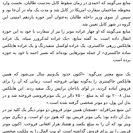
منابع می‌گویند که احمدی در زمان سقوط کابل به‌دست طالبان، نخست وارد
محوطه ساختمان سفارت امریکا در کابل شد و مدت یک ماه در آن‌جا بود و
سپس از سوی وزیر داخله طالبان به‌عنوان آمر حوزه یازدهم امنیتی این
گروه در شهر کابل تعیین شد.
منابع می‌گویند که او چهار عراده موتر را نیز از سفارت با خود به این حوزه
انتقال داده است. به گفته منابع، «یک عراده لندکروزر سیاه، یک عراده
هایلکس زرهی خاکستری، یک عراده لوکسل سفیدرنگ و یک عراده هایلکس
ساده خاکستری» از جمله موترهایی بوده‌اند که نصیر احمد با خود به حوزه
برده است.
یک منبع معتبر می‌گوید: «اکنون حدود یک‌ونیم سال می‌شود که همین
هایلکس خاکستری را به‌گونه پنهانی فروخته است. زمانی که آن را برای
فروش آماده کردند، در لوای باباجان برایش رنگ سفید زدند. این هایلکس
مدل ۲۰۰۸ بود که به مبلغ ۷۵۰۰ دالر در یک موترفروشی فروخته شد و در
بدل این پول، دو موتر شخصی گرفته شده است.»
این منبع می‌افزاید: «همچنان همین موتر فروش دو موتر دیگر یک کلید نیز در
بدل آن داده بود؛ یکی موتر فریس بود که هنوز نزد او است، و دیگری موتر
ویتز بود که آن را به مبلغ یکصد و هشتاد هزار افغانی فروخت. اکنون موتر
فریس را نیز برای فروش گذاشته است. او بیت المال را به ملکیت شخصی