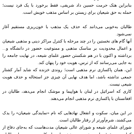
بنابراین هتک حرمت حسین داد شریفی، فقط برخورد با یک فرد نیست؛
حمله به حق شیعیان برای زیستن بر اساس مذهب خویش است.
طالبان به‌خوبی می‌دانند که حذف یک مذهب با خون‌ریزی مستقیم آغاز
نمی‌شود.
آنها گام های نخستین را در چند مرحله با کنترل مراکز دینی و مذهبی شیعیان
و اعمال محدودیت بر مناسک مذهبی و ممنوعیت حضور در دانشگاه و...
برداشته و اکنون با در هم شکستن حضور علمای شیعه، در نهایت جامعه را
به جایی می‌رسانند که از ترس، هویت خود را پنهان کند.
این، همان پاکسازی نرم مذهبی است؛ روندی خزنده که شاید آمار کشتار
جمعی نداشته باشد، اما هدف نهایی آن چیزی جز استحاله و حذف هویت
شیعی نیست.
کاری که اسرائیل در لبنان با هواپیما و موشک انجام می‌دهد، طالبان در
افغانستان با پاکسازی نرم مذهبی انجام می‌دهند.
در این میان، سکوت و انفعال نهادهایی که نام «نمایندگی شیعیان» را یدک
می‌کشند، شرم‌آورتر از رفتار طالبان است.
شورای علمای شیعه و شورای عالی شیعیان مدت‌هاست که به‌جای دفاع از