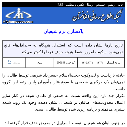
خانه
آرشیو
جستجو
ارسال عکس و مطلب
RSS
پاکسازی نرم شیعیان
تاریخ بارها نشان داده است که استبداد، هیچ‌گاه به «حداقل‌ها» قانع
نمی‌شود. سکوت امروز، فقط هزینه حذف فردا را کمتر می‌کند
تاریخ انتشار:
۲۳:۴۴ ۱۴۰۵/۲/۲۷
کد خبر: 200188
منبع:
پرینت
حادثه بازداشت و لت‌وکوب حجت‌الاسلام حسین‌داد شریفی توسط طالبان را
نمی‌توان یک درگیری شخصی یا سوءرفتار مأموران پایین رتبه این گروه
دانست.
تکرار چند باره این واقعه نسبت به جمعی از علمای شیعه در کنار سایر
اعمال محدودیت‌های طالبان بر شیعیان، نشان دهنده وجود یک روند شیعه
ستیزی هدفمند و برنامه ریزی شده توسط طالبان است.
در جنوب‌ لبنان هم شیعیان، توسط اسراییل در معرض حذف قرار گرفته اند.