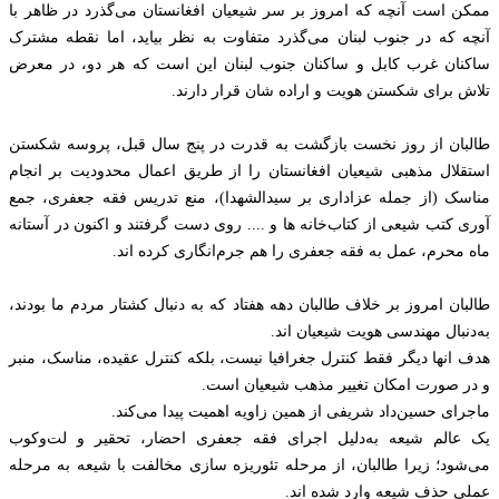
ممکن است آنچه که امروز بر سر شیعیان افغانستان می‌گذرد در ظاهر با
آنچه که در جنوب لبنان می‌گذرد متفاوت به نظر بیاید، اما نقطه مشترک
ساکنان غرب کابل و ساکنان جنوب لبنان‌ اين است که هر دو، در معرض
تلاش برای شکستن هویت و اراده شان قرار دارند.
طالبان از روز نخست بازگشت به قدرت در پنج سال قبل، پروسه شکستن
استقلال مذهبی شیعیان افغانستان را از طریق اعمال محدودیت‌ بر انجام
مناسک (از جمله عزاداری بر سیدالشهدا)، منع تدریس فقه جعفری، جمع
آوری کتب شیعی از کتاب‌خانه ها و .... روی دست گرفتند و اکنون در آستانه
ماه محرم، عمل به فقه جعفری را هم جرم‌انگاری کرده اند.
طالبان امروز بر خلاف طالبان دهه هفتاد که به دنبال کشتار مردم ما بودند،
به‌دنبال مهندسی هویت‌ شیعیان اند.
هدف انها دیگر فقط کنترل جغرافیا نیست، بلکه کنترل عقیده، مناسک، منبر
و در صورت امکان تغییر مذهب شیعیان است.
ماجرای حسین‌داد شریفی از همین زاویه اهمیت پیدا می‌کند.
یک عالم شیعه به‌دلیل اجرای فقه جعفری احضار، تحقیر و لت‌وکوب
می‌شود؛ زیرا طالبان، از مرحله تئوریزه سازی مخالفت با شیعه به مرحله
عملی حذف شیعه وارد شده اند.