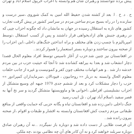
پیش برده نتوانستند و رهبران شان هم وابسته با اعراب خرپول اسلام آباد و تهران
.
ح . د. خ . ا. بعد از کشته شدن حفیظ الله امین به کمک شوروی ،سیر درست و
سازنده را در راه بسیج مردم ساختن مردم در سراسر کشور در پیش گرفت تجارب
کشور های تازه به استقلال رسیده در جهان به مانشان داد که چگونه احزاب چپی که
در رهبری جنبش های ازادیخواهی قرار داشتند و پس از کسب استقلال ،توسط
امپریالیزم با چسپ زدن های مختلف و براه انداختن جنگ‌های داخلی ،این احزاب را
از صحنه بیرون ساختند و دوباره بستر استعمار را هموار کردند...
در افغانستان نیز چنین شد.حزب از آغاز تاسیس توسط افراد معلوم الحال قصدا
دچار انشعاب شد و بعدا به بیراهه کشانده شد تا آنجا که حیثیت حزب در بین مردم
خدشه دار شد ...و هم اتهامات مختلف چون کفر و کمونیست و غیره از جانب حلقات
معلوم الحال وابسته به دربار «« روحانیون ، فیودالان ،سرمایداران کمپرادور »»
حزب را دچار مشکلات کرد و بعد از ششم جدی 1979 جبهه ای وسیع متشکل از
احزاب نشنلیستی افراطی ،اخوانی ها و ماوویستها متشکل گردید و سر نخ آنها به
قصر سفید ،اسلام آباد تهران ، تل ابیب رسید
جنگ داخلی دامن زده شد و افغانستان تباه و یگانه حزبی که حمایت واقعی از منافع
طبقاتی مردم زحمت کش افغانستان وابسته به اقشار و طبقات و اقوام ،از صحنه
بیرون رانده شد...
آن فرصت طلایی از دست داده شد و دوباره باز نمیگردد ...نه آن رهبران صادق
دوباره سربلند خواهند کرد و نه آن کادر های آن چه نظامی بودند ،چه ملکی.