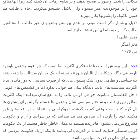
کلکانی را شکل و صورت صحیح بدهند و بر تداوم زمانی آن کمک کنند زیرا آنها منافع
خود را در موجودیت امیر بیسواد ولی پاکدل جستجو میکردند ..حالا با طالب هم
همین تاکتیک را پشتونها بکار میبرند...
دلایل بیشمار دگر است مبنی بر عدم پیوستن پشتونهای غیر طالب با مخالفین
طالب ،که از حوصله ای این نبشته خارج است.
وقس علیهذا.
فخر اهنگر
می ۲۰۲۶
>>>
این پرسش است دغدغه فکری اگثریت ما است که چرا قوم پشتون باوجود
نارضایتی و گله وشکایت از تالبان هنوزنتوانسته اند یک جریان ضدتالب داشته باشند
چه سیاسی و نظامی بدون شک پشتون های که از قدرت سیاسی به دور مانده اند با
اگثریت سیاست های تالب دیدگاه شان هم خوانی ندارد اما در کشمش های قومی
داخل افغانستان تمامیت خواهی قومی تالب را به نفع شان میدانند اینکه اکثریت
مطلق نیروی تالب و ساختار سیاسی شان پشتون ها هستند بگونه برای پشتون ها
دل گرم کنند است وقتی که به گذشته دموکراسی و انتخابات در افغاستان غور
میکنند خود را بازنده آن میادین میدانند میدانند که در شرایط و آرام و حکومت
مشروع مردمی پشتون هابازنده هستند به همان خاطر حاظر هستند از یک حکومت
قومی ستمگر حمایت کنند تا در قدرت باقی بمانند تااینکه از یک حکومت مردمی که
سهم برای شان در قدرت سیاسی نباشد