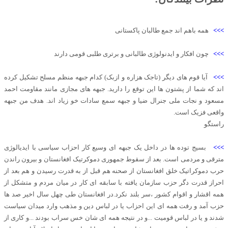
>>>
همه باهم اند جمع طالبان پاکستانی
>>>
چون افکار و ایدنولوژی طالبانی و برتری طلبی قومی دارند
>>>
آیا قوم های دیگر (تاجک هزاره و ازبک) کدام جبهه منظم مسلح تشکیل کرده
اند که شما از پشتون ها این توقع را دارید. جبهه های مجازی مانند مقاومت احمد
مسعود و نجات ملی جنرال ضیا و جبهه سمع سادات خو زیاد اند. هدف من جبهه
واقعی فزیک است.
راستگو
>>>
بسیج توده ها در داخل یک جبهه ای وسیع کار احزاب سیاسی با ایدیالوژی
مترقی و مردمی است. بعد از سقوط جمهوری دموکرتیک افغانستان و بیرون راندن
حرب دموکراتیک خلق افغانستان از صحنه هم قبل از به قدرت رسیدن و هم بعد از
احراز قدرت دگر حزب سازمان یافته با سابقه ای کار در میان مردم و متشکل از
همه اقشار و اقوام کشور ،سر بلند نکرد.‌در افغانستان طی چهل سال اخیر صد ها
حزب آمد و رفت همه ای این احزاب یا در لباس دین و مذهب وارد میدان سیاست
شدند و یا در لباس قومیت ...و در نتیجه همه ای شان خس سراب بودند ...و کاری از