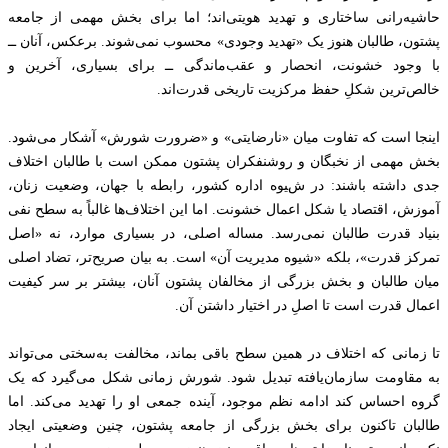
حاشیه‌رانی ساختاری و تهدید هویتی‌اند؛ اما برای بخش مهمی از جامعه
پشتون، طالبان هنوز یک «تهدید وجودی» محسوب نمی‌شوند. برعکس، آنان ــ
با وجود خشونت، انحصار و عقب‌ماندگی ــ برای بسیاری، آخرین و
خالص‌ترین شکلِ حفظ مرکزیت تاریخی قدرت‌اند.
اینجا است که تفاوت میان «نارضایتی» و «ضرورت شورش» آشکار می‌شود.
بخش مهمی از نخبگان و روشنفکران پشتون ممکن است با طالبان اختلاف
جدی داشته باشند: در شیوه اداره کشور، رابطه با جهان، وضعیت زنان،
آموزش، اقتصاد یا شکل اعمال خشونت. اما این اختلاف‌ها غالباً به سطح نفی
بنیاد قدرت طالبان نمی‌رسد. مساله اصلی، در بسیاری موارد، نه «اصل
تمرکز قدرت»، بلکه «شیوه مدیریت آن» است. به بیان صریح‌تر، تضاد اصلی
میان طالبان و بخش بزرگی از مخالفان پشتون آنان، بیشتر بر سر کیفیت
اعمال قدرت است تا اصلِ در اختیار داشتن آن.
تا زمانی که اختلاف در همین سطح باقی بماند، مخالفت به‌سختی می‌تواند
به مقاومت سازمان‌یافته تبدیل شود. شورش زمانی شکل می‌گیرد که یک
گروه احساس کند ادامه نظم موجود، آینده جمعی او را تهدید می‌کند. اما
طالبان تاکنون برای بخش بزرگی از جامعه پشتون، چنین وضعیتی ایجاد