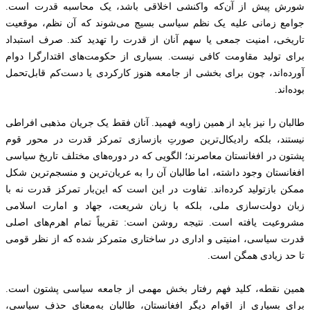
شورش پیش از آن‌که واکنشی اخلاقی باشد، یک محاسبه قدرت است.
جوامع زمانی علیه یک نظم سیاسی بسیج می‌شوند که آن نظم، موقعیت
تاریخی، امنیت جمعی یا سهم آنان از قدرت را تهدید کند. صرف استبداد
برای تولید مقاومت کافی نیست. بسیاری از حکومت‌های اقتدارگرا دوام
آورده‌اند، چون برای بخشی از جامعه هنوز کارکردی یا دست‌کم قابل‌تحمل
بوده‌اند.
طالبان را نیز باید از همین زاویه فهمید. آنان فقط یک جریان مذهبی افراطی
نیستند، بلکه رادیکال‌ترین صورتِ بازسازی تمرکز قدرت در محور قوم
پشتون در افغانستان معاصرند؛ الگویی که در دوره‌های مختلف تاریخ سیاسی
افغانستان وجود داشته، اما طالبان آن را به عریان‌ترین و منسجم‌ترین شکل
ممکن بازتولید کرده‌اند. تفاوت در این است که این‌بار تمرکز قدرت نه با
زبان دولت‌سازی ملی، بلکه با زبان شریعت، جهاد و امارت اسلامی
مشروعیت یافته است. نتیجه روشن است: تقریباً تمام اهرم‌های اصلی
قدرت سیاسی، امنیتی و اداری در ساختاری متمرکز شده که از نظر قومی
تا حد زیادی همگن است.
همین نقطه، کلید فهم رفتار بخش مهمی از جامعه سیاسی پشتون است.
برای بسیاری از اقوام دیگر افغانستان، طالبان به‌معنای حذف سیاسی،