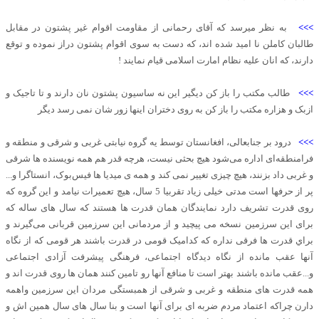
>>>
به نظر میرسد که آقای رحمانی از مقاومت اقوام غیر پشتون در مقابل
طالبان کاملن نا امید شده اند، که دست به سوی اقوام پشتون دراز نموده و توقع
دارند، که انان علیه نظام امارت اسلامی قيام نمایند !
>>>
طالب مکتب را باز کن دیگیر این نه ساسیون پشتون نان دارند و تا تاجیک و
ازبک و هزاره مکتب را باز کن به روی دختران اینها زور شان نمی رسد دیگر
>>>
درود بر جنابعالی، افغانستان توسط یه گروه نیابتی غربی و شرقی و منطقه و
فرامنطقه‌ای اداره می‌شود هيچ بحثی نيست، هرچه قدر هم همه نویسنده ها شرقی
و غربی داد بزنند، هيچ چيزی تغییر نمی کند و همه ی میدیا ها فیس‌بوک، انستاگرا و...
پر از حرفها است مدتی خیلی زیاد تقربیا 5 سال، هيچ تعمیرات نیامد و اين گروه که
روی قدرت تشريف دارد نمایندگان همان قدرت ها هستند که سال های ساله که
برای اين سرزمين نسخه می پیچید و از مردمانی اين سرزمين قربانی می‌گیرند و
براي قدرت ها فرقی نداره که کدامیک قومی در قدرت باشند هر قومی که از نگاه
آنها عقب‌ مانده‌ از نگاه ديدگاه اجتماعی، فرهنگی پیشرفت آزادی اجتماعی
و...عقب‌ مانده باشند بهتر است تا منافع آنها رو تامین کنند همان ها روی قدرت اند و
همه قدرت های منطقه و غربی و شرقی از همبستگی مردان اين سرزمين واهمه
دارن چراکه اعتماد مردم ضربه‌ ای برای آنها است‌ و بنا سال های سال همین اش و