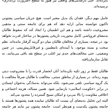
نکرده‌اند. حتی نارضایتی‌های واقعی نیز هنوز به سطح «ضرورت براندازی»
نرسیده‌اند.
عامل مهم دیگر، فقدان یک بدیل معتبر است. هیچ جریان سیاسی پشتونی
تاکنون نتوانسته مدلی ارایه دهد که هم برای جامعه سنتی و مذهبی
مشروعیت داشته باشد و هم این اطمینان را ایجاد کند که سقوط طالبان
به‌معنای فروپاشی کامل محوریت تاریخی پشتون‌ها در ساختار قدرت نخواهد
بود. در نتیجه، بسیاری از مخالفان طالبان میان دو گزینه گرفتار مانده‌اند: نظم
سخت و بسته موجود، یا آینده‌ای نامطمین و غیرقابل‌پیش‌بینی. در چنین
وضعیتی، حتی مخالفت‌های جدی نیز اغلب در سطح نقد باقی می‌مانند، نه
تقابل سازمان‌یافته.
طالبان فقط بر زور تکیه نکرده‌اند؛ آنان انحصار قدرت را با مشروعیت دینی
پیوند زده‌اند. در بسیاری از مناطق سنتی، مخالفت با طالبان صرفاً مخالفت با
یک گروه سیاسی تلقی نمی‌شود، بلکه می‌تواند به‌سادگی به‌عنوان ایستادن
در برابر «حکومت اسلامی» بازنمایی شود. همین مساله، هزینه اجتماعی و
اخلاقی مقاومت را بالا می‌برد و امکان بسیج گسترده را محدود می‌کند.
البته این تحلیل به‌معنای آن نیست که طالبان نماینده همه پشتون‌ها هستند یا
جامعه پشتون یکدست و هم‌نظر است. جامعه پشتون نیز مانند هر جامعه