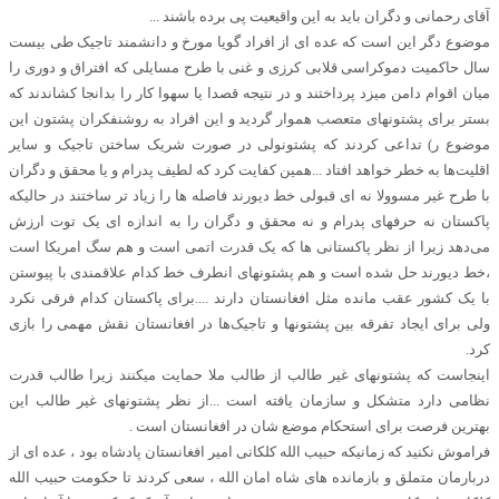
آقای رحمانی و دگران باید به این واقیعیت پی برده باشند ...
موضوع دگر این است که عده ای از افراد گویا مورخ و دانشمند تاجیک طی بیست
سال حاکمیت دموکراسی قلابی کرزی و غنی با طرح مسایلی که افتراق و دوری را
میان اقوام دامن میزد پرداختند و در نتیجه قصدا یا سهوا کار را بدانجا کشاندند که
بستر برای پشتونهای متعصب هموار گردید و این افراد به روشنفکران پشتون این
موضوع ر) تداعی کردند که پشتونولی در صورت شریک ساختن تاجیک و سایر
اقلیت‌ها به خطر خواهد افتاد ...همین کفایت کرد که لطیف پدرام و یا محقق و دگران
با طرح غیر مسوولا نه ای قبولی خط دیورند فاصله ها را زیاد تر ساختند در حالیکه
پاکستان نه حرفهای پدرام و نه محقق و دگران را به اندازه ای یک توت ارزش
می‌دهد زیرا از نظر پاکستانی ها که یک قدرت اتمی است و هم سگ امریکا است
،خط دیورند حل شده است و هم پشتونهای انطرف خط کدام علاقمندی با پیوستن
با یک کشور عقب مانده مثل افغانستان دارند ....برای پاکستان کدام فرقی نکرد
ولی برای ایجاد تفرقه بین پشتونها و تاجیک‌ها در افغانستان نقش مهمی را بازی
کرد.
اینجاست که پشتونهای غیر طالب از طالب ملا حمایت میکنند زیرا طالب قدرت
نظامی دارد متشکل و سازمان یافته است ...از نظر پشتونهای غیر طالب این
بهترین فرصت برای استحکام موضع شان در افغانستان است .
فراموش نکنید که زمانیکه حبیب الله کلکانی امیر افغانستان پادشاه بود ، عده ای از
دربارمان متملق و بازمانده های شاه امان الله ، سعی کردند تا حکومت حبیب الله