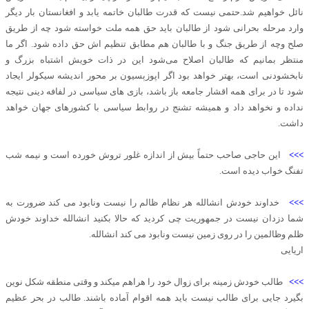
نائل خواهیم شد.حتمی نیست که قدرت طالبان خاتمه یابد و افغانستان بار دیگر
وارد مرحله بحرانی شود از طالبان باید حق همه ملت خواسته شود چه از طریق
صلح وچه از طریق جنگ و با طالبان هم مطابق تنظیم اش حق داده شود. اگر ما
منتظر بمانیم که طالبان اصلاح می‌شود این در ذات خویش اشتباه بزرگ و
نابخشودنی است، بهتر خواهد بود اگر اپوزېسيون بر محور اندیشه سیکولر ایجاد
شود تا در برای همه اقشار جامعه باز باشد، بازی های سیاسی در لفافه دینی نتیجه
نداده و نخواهد داد و همیشه تشنج در روابط سیاسی با کشورهای جهان خواهد
داشت.
>>>
این حاجی صاحب حتماً بیش از اندازه غلور تروش خورده است و نیمه شب
تفنگ‌ خواب دیده است.
>>>
خداوند خودش انشالله هر نظام ظالم را نیست ونابود می کند ضرورت به
شما دزدان نیست در جمهوریت چی کردید که حالا بکنید انشالله خداوند خودش
ظلم وظالمین را در روی زمین نیست ونابود می کند انشالله.
اریایی
>>>
طالب خودش زمینه برای زوال خود را هراهم میکند و وقتی منطقه شکل نوین
بگیرد جایی برای طالب نیست باید همه اقوام آماده باشند. طالب در بحر عظیم