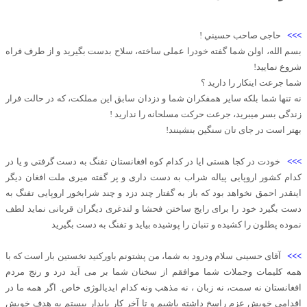
>>>
حاجى صاحب حسيني !
بسم الله، اولن شما گفته خودرا عملی ساخته، سلاح بدست بگیرید و از طرف فراه
شروع نمایید!
شما جرعت اینکار را دارید ؟
نه تنها شما بلکه سایر همفکران شما و دزدان سابق این مملکت، که در حالت فرار
زندگی بسر میبرید، جرعت حرکت مسلحانه را ندارید !
بهتر است در جای تان سنگین بنشینند!
>>>
خودت در کجا هستی ایا در کدام کوه افغانستان تفنگ به دست گرفتی و یا در
کدام کشور اروپایی پیاله شراب به دست داری و پر گفته میری ملت افغان دیگر
اینقدر احمق نخواهد بود که باز به گفتار چند دزد و چند شرابخور اروپایی تفنگ به
دست بگیرد خود را برای رایج ساختن فحشا و لندغری دیگران قربانی نماید لطف
نموده پطلون را کشیده و تنبان را پوشیده بیاید و تفنگ به دست بگیرید
>>>
آقای حسینی سلام ودرود به شما، من پشتونم باورکنید نخستین بار است که با
همه کلیمات وجملات شما موافقم از سخنان شما بر می آید درد و رنج مردم
افغانستان نه سمت‌، نه زبان ، نه مذهب ونه کدام ایدیالوژی خاص. اگر همه ما در
اقدامی خویش عزم راسخ داشته باشیم و تا آخر کار پایدار بیستم به هدف خویش