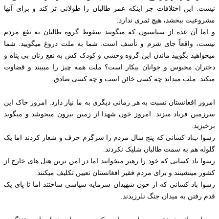
نیست. این اختلافات جز اینکه عمر طالبان را طولانی تر کند و برای آنها
مشروعیت ببخشد، هیچ ثمری ندارد.
و اما آن عده از سیاسیون که میگویند سقوط گروه طالبان به نفع مردم
نیست، واقعاً جای شرم و تأسف است. شما به ملت دروغ میگویید. شما
میخواهید بگویید ماندن این گروه وحشی و کودک کش به نفع زنان بی پناه و
دختران محبوس و جوانان بیکار است؟ ملت همه چیز را میبیند و قضاوت
میکند. ملت میداند چه کسی خائن است و چه کسی صادق.
امروز افغانستان نسبت به هر زمانی دیگری به ما نیاز دارد. امروز خاک این
سرزمین فریاد میزند. امروز خون شهدا از زمین بیرون میجوشد و میگوید
برخیزید.
رسوا باد کسانی که پنج سال مردم را سرگرم حرف و شعار کردند اما یک
گلوله هم به سمت طالبان شلیک نکردند.
رسوا باد کسانی که خود را رهبر میخوانند اما در امن ترین هتل های خارج از
کشور مینشینند و برای مردم فقیر افغانستان تعیین تکلیف میکنند.
رسوا باد کسانی که از خون شهیدان سرمایه سیاسی ساختند اما تا پای یک
قدم رفتن به میدان جنگ نلرزیدند.