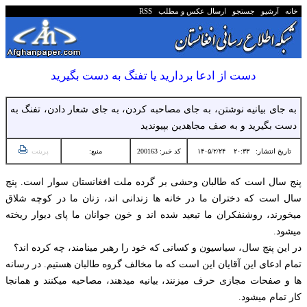
خانه
آرشیو
جستجو
ارسال عکس و مطلب
RSS
دست از ادعا بردارید یا تفنگ به دست بگیرید
به جای بیانیه نوشتن، به جای مصاحبه کردن، به جای شعار دادن، تفنگ به
دست بگیرید و به صف مجاهدین بپیوندید
تاریخ انتشار:
۲۰:۳۳ ۱۴۰۵/۲/۲۴
کد خبر: 200163
منبع:
پرینت
پنج سال است که طالبان وحشی بر گرده ملت افغانستان سوار است. پنج
سال است که دختران ما در خانه ها زندانی اند، زنان ما در کوچه شلاق
میخورند، روشنفکران ما تبعید شده اند و خون جوانان ما پای دیوار ریخته
میشود.
در این پنج سال، سیاسیون و کسانی که خود را رهبر مینامند، چه کرده اند؟
تمام ادعای این آقایان این است که ما مخالف گروه طالبان هستیم. در رسانه
ها و صفحات مجازی حرف میزنند، بیانیه میدهند، مصاحبه میکنند و همانجا
کار تمام میشود.