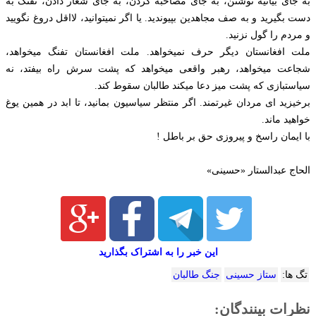
به جای بیانیه نوشتن، به جای مصاحبه کردن، به جای شعار دادن، تفنگ به
دست بگیرید و به صف مجاهدین بپیوندید. یا اگر نمیتوانید، لااقل دروغ نگویید
و مردم را گول نزنید.
ملت افغانستان دیگر حرف نمیخواهد. ملت افغانستان تفنگ میخواهد،
شجاعت میخواهد، رهبر واقعی میخواهد که پشت سرش راه بیفتد، نه
سیاستبازی که پشت میز دعا میکند طالبان سقوط کند.
برخیزید ای مردان غیرتمند. اگر منتظر سیاسیون بمانید، تا ابد در همین یوغ
خواهید ماند.
با ایمان راسخ و پیروزی حق بر باطل !
الحاج عبدالستار «حسینی»
این خبر را به اشتراک بگذارید
تگ ها:
ستاز حسینی
جنگ طالبان
نظرات بینندگان: