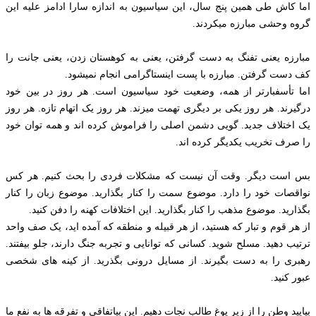
اما کاش طی همین پنج سال، این سیاسیون به اندازه سارا ادامز علیه این
گروه وحشی مبارزه میکردند.
مبارزه یعنی تفنگ به دست گرفتن، یعنی به کوهستان زدن، یعنی جانت را
کف دست گرفتن. مبارزه با پست اینستاگرامی انجام نمیشود.
اما تأسفبارتر از همه، وضعیت خود سیاسیون است. هر روز در بین خود
درگیرند. هر روز یکی بر دیگری تهمت میزند. هر روز یک اتهام تازه. هر روز
یک اختلاف جدید. گویی دشمن اصلی را فراموش کرده اند و همه توان خود
را صرف تخریب یکدیگر کرده اند.
بس است دیگر. وقت آن نیست که مشکلات فردی را بحث کنیم. هر کس
نواقصات خود را دارد. موضوع سمت را کنار بگذارید. موضوع زبان را کنار
بگذارید. موضوع مذهب را کنار بگذارید. این اختلافات کهنه را دفن کنید.
از هر قوم و تبار که هستید، از هر قبیله و منطقه که آمده اید، یک صف واحد
ترتیب دهید. مسلح شوید. کسانی که توانایی و تجربه جنگ دارند، جلو بیفتند.
رهبری را به دست بگیرند. از مسایل درونی بگذرید. از کینه های شخصی
عبور کنید.
بیایید وطن را از زیر یوغ طالب نجات دهیم. این بیاتفاقی و تفرقه ها به نفع ما