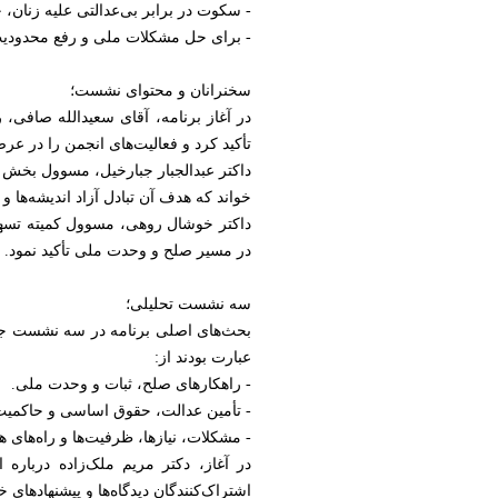
- سکوت در برابر بی‌عدالتی علیه زنان، خ
- برای حل مشکلات ملی و رفع محدودیت‌
سخنرانان و محتوای نشست؛
در آغاز برنامه، آقای سعیدالله صافی،
تأکید کرد و فعالیت‌های انجمن را در ع
داکتر عبدالجبار جبارخیل، مسوول بخش 
خواند که هدف آن تبادل آزاد اندیشه‌ها 
داکتر خوشال روهی، مسوول کمیته تسهیل
در مسیر صلح و وحدت ملی تأکید نمود. 
سه نشست تحلیلی؛
بحث‌های اصلی برنامه در سه نشست جداگ
عبارت بودند از:
- راهکارهای صلح، ثبات و وحدت ملی.
- تأمین عدالت، حقوق اساسی و حاکمیت
- مشکلات، نیازها، ظرفیت‌ها و راه‌های ه
در آغاز، دکتر مریم ملک‌زاده دربا
اشتراک‌کنندگان دیدگاه‌ها و پیشنهادهای خ