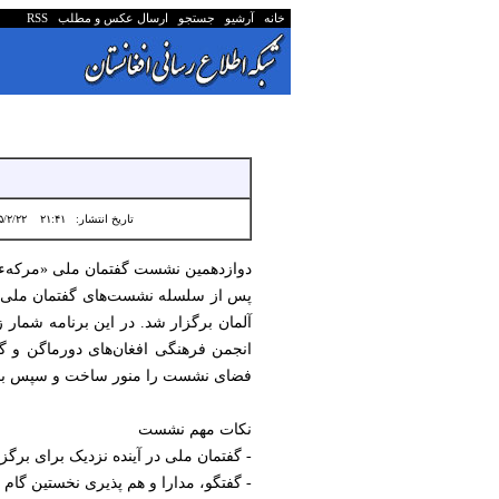
خانه
آرشیو
جستجو
ارسال عکس و مطلب
RSS
تاریخ انتشار:
۲۱:۴۱ ۱۴۰۵/۲/۲۲
دوازدهمین نشست گفتمان ملی «مرکهء م
آلمان برگزار شد. در این برنامه شمار
انجمن فرهنگی افغان‌های دورماگن و گر
فضای نشست را منور ساخت و سپس با پ
نکات مهم نشست
- گفتمان ملی در آینده نزدیک برای برگز
- گفتگو، مدارا و هم پذيری نخستین گا