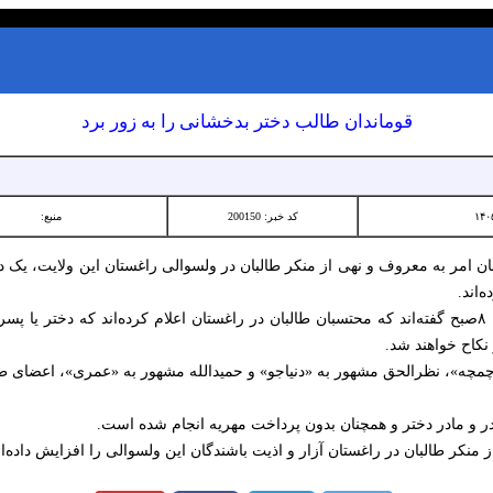
قوماندان طالب دختر بدخشانی را به زور برد
کد خبر: 200150
منبع:
ن امر به معروف و نهی از منکر طالبان در ولسوالی راغستان این ولایت، یک د
‌اند.
منابع روز سه‌شنبه، ۲۲ ثور، به روزنامه ۸صبح گفته‌اند که محتسبان طالبان در راغستان اعلام کرده‌اند 
نکاح خواهند شد.
«چمچه»، نظرالحق مشهور به «دنیاجو» و حمیدالله مشهور به «عمری»، اعضای طال
پدر و مادر دختر و همچنان بدون پرداخت مهریه انجام شده است.
نکر طالبان در راغستان آزار و اذیت باشندگان این ولسوالی را افزایش داده‌ان