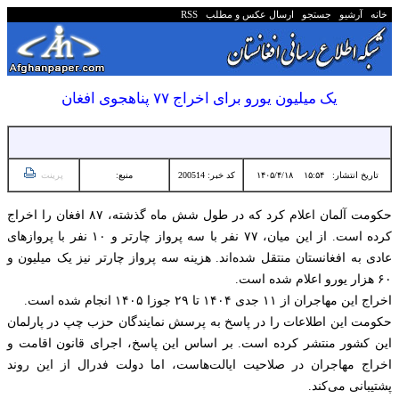
خانه
آرشیو
جستجو
ارسال عکس و مطلب
RSS
یک میلیون یورو برای اخراج ۷۷ پناهجوی افغان
تاریخ انتشار:
۱۵:۵۴ ۱۴۰۵/۴/۱۸
کد خبر: 200514
منبع:
پرینت
حکومت آلمان اعلام کرد که در طول شش ماه گذشته، ۸۷ افغان را اخراج
کرده است. از این میان، ۷۷ نفر با سه پرواز چارتر و ۱۰ نفر با پروازهای
عادی به افغانستان منتقل شده‌اند. هزینه سه پرواز چارتر نیز یک میلیون و
۶۰ هزار یورو اعلام شده است.
اخراج این مهاجران از ۱۱ جدی ۱۴۰۴ تا ۲۹ جوزا ۱۴۰۵ انجام شده است.
حکومت این اطلاعات را در پاسخ به پرسش نمایندگان حزب چپ در پارلمان
این کشور منتشر کرده است. بر اساس این پاسخ، اجرای قانون اقامت و
اخراج مهاجران در صلاحیت ایالت‌هاست، اما دولت فدرال از این روند
پشتیبانی می‌کند.