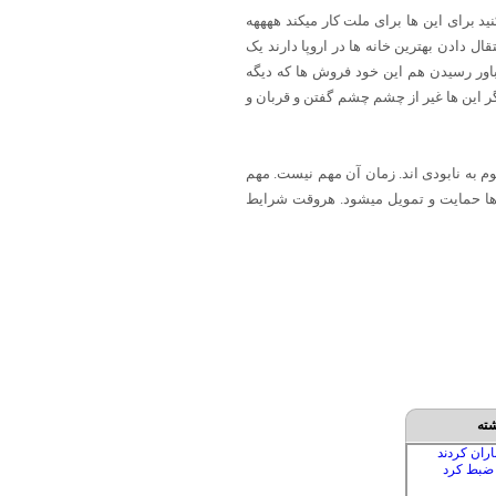
د برای این ها برای ملت کار میکند ههههه
 دادن بهترین خانه ها در اروپا دارند یک
ارزه 50 سال وقت بردن هم خارجی ها به این باور رسیدن هم این خود فروش ها که دیگه
 دریغ نکردن حال که به خارج رفتن هم بادارای این ها وهم خود این ها جوری بگیل شدن که 50 سال دیگر این ها غیر از چشم چشم گفتن و قربان و
م به نابودی اند. زمان آن مهم نیست. مهم
ا حمایت و تمویل میشود. هروقت شرایط