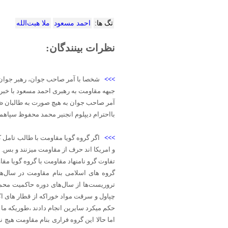
تگ ها:
احمد مسعود
ملا هبت‌الله
نظرات بینندگان:
>>>
شخصا با آمر صاحب جوان، رهبر جوان، 
جبهه مقاومت به رهبری احمد مسعود با خبر
آمر صاحب جوان به هیچ صورت به طالبان ظال
بااحترام دیپلوم انجنیر محمد محفوظ سپاه
>>>
اگر گروه گویا مقاومت با طالب تامل 
و امریکا اند حرف از مقاومت میزنند و بس.
تفاوت گرو نامنهاد مقاومت با گروه گویا 
گروه های اسلامی بنام مقاومت در سال‌ها
تروریست‌ها از سال‌های دوره حاکمیت محمد
چپاول و سرقت مواد خوراکه از قطار های اکما
حکم میکرد سایرین انجام دادند ،طوریکه ما 
اما حالا این گروه فراری بنام مقاومت هیچ نو