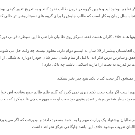
 تفاهم بوجود اید و همین گروه در درون طالب نفوذ کنند و به تدریج تغییر کیفی بوجود
 پنجاه سال زمان به کار است که طالب جایش را برای گروه های نسبتا روشن تر خالی کند
ینها همه خلاف کاران هست فقط تمرکز روی طالبان ناراضی تا این سیطره قومی دور ک
عمر انسان ها کوتاه است، ولی معضل افغانستان بیشتر از 50 سال به اینسو دوام دارد، معلوم
ق و سایرین درین فکر اند، تا قبل از تمام شدن عمر شان خودرا دوباره به شکلی از اش
ت در قدرت به بعیت از امارت اسلامی باشد، چه باکی دارد !
شود اگر بیعت کند یا نکند هیچ چیز تغیر نمیکند
است اگر ملت بیعت نکند دیری نمی گذرد که گلیم ظلم ظالم جمع وفاتحه اش خواهند
عود بسیار شخص ورهبر عمده وقوی بود بیعت او به جمهوریت چی فایده کرد که بیعت م
 طالبان پیشنهاد یک وزارت مهم را به احمد مسعود دادند و نپذیرفت که اگر می‌پذ
لبان تعریف میشود خلاف این باشد جایگاهی هرگز نخواهد داشت