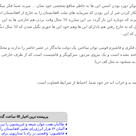
ر دوزد بودن استن این ها به خاطر منافع شخصی خود شان .... میزند شما فکر میکنی
ردن غیر از این بودن که سرمایه های ملت افغانستان را به خارج از افغانستان انتقال
مشت آدم های از قماش این ها چکچکی میزند که دوباره این باز گردد نی این مب
طاقت نیاوردن این ها از هیچ
ه این....
ک فکری و فاشیزم قومی توان ساختن یک دولت ماندگار در عصر حاضر را ندارند و محکو
ته نشده است و یک نیروی مزدور، سرکوبگر و فاشیست است که از طرف خارجی ه
ید میشود به مثل کف دریا.
 بد و خراب اند جز خود شما. احتیاط از شرایط قضاوت است.
پربیننده ترین اخبار 48 ساعت گذشته