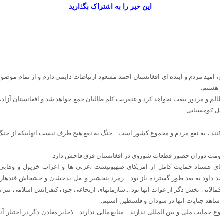
این خبر را به اشتراک بگذارید
امید مردم و آینده ای افغانستان احمد مسعود ارتباطات دایمی دارم و از تمام موضو
 هستم.
م و مزدور بیعت نخواهد کرد و عنقریب ګلم طالبان جمع خواهد شد و افغانستان آزاد، آ
مل کوهستانی
کنند ، به نفع مردم و مجموع کشور است ...جنگ به نفع هیچ طرف نیست.انهاییکه از جنگ
مقاومت دوران حضور قطعات شوروی در افغانستان فرق فاحش دارد.
ی هشتاد حمایت کامل از امریکای صهیونیست ،غربی ها و اعراب خرپول و وهابی داشت
 داود به بعد طور گسترده باز بود... زمرد پنجشیر و لعل بدخشان و خشخاش قندهار 
لاتی بخش دگر از عواید آنها بود ...سازمانهای ارتجاعی چون کنفرانس اسلامی نیز با آ
شاهد جنایات آنها در سودان و فلسطین استیم.
ع حمایت ملی و بین المللی ندارند ...منابع مالی ندارند ...ذخایر معادن دگر در اختیار