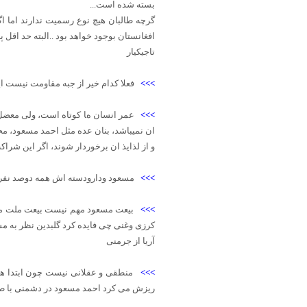
بسته شده است...
گرچه طالبان هیچ نوع رسمیت ندارند اما اگر
افغانستان بوجود خواهد بود ..البته حد اقل
تاجیکیار
>>>
فعلا کدام خیر از جبه مقاومت نیست ا
>>>
ان نمیباشد، بنان عده مثل احمد مسعود، محق
و از لذایذ ان برخوردار شوند، اگر این شراک
>>>
مسعود ودارودسته اش همه دوصد نفر نمی
>>>
بیعت مسعود مهم نیست بیعت ملت مهم 
کرزی وغنی چی فایده کرد گلبدین نظر به مس
آریا از جرمنی
>>>
منطقی و عقلانی نیست چون ابتدا هم
ریزش می کرد احمد مسعود در دشمنی با طا