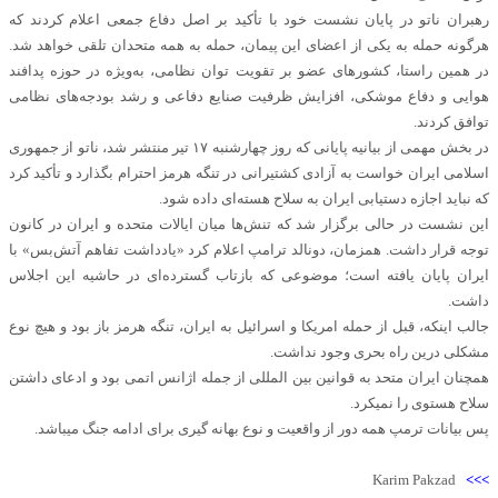
رهبران ناتو در پایان نشست خود با تأکید بر اصل دفاع جمعی اعلام کردند که
هرگونه حمله به یکی از اعضای این پیمان، حمله به همه متحدان تلقی خواهد شد.
در همین راستا، کشورهای عضو بر تقویت توان نظامی، به‌ویژه در حوزه پدافند
هوایی و دفاع موشکی، افزایش ظرفیت صنایع دفاعی و رشد بودجه‌های نظامی
توافق کردند.
در بخش مهمی از بیانیه پایانی که روز چهارشنبه ۱۷ تیر منتشر شد، ناتو از جمهوری
اسلامی ایران خواست به آزادی کشتیرانی در تنگه هرمز احترام بگذارد و تأکید کرد
که نباید اجازه دستیابی ایران به سلاح هسته‌ای داده شود.
این نشست در حالی برگزار شد که تنش‌ها میان ایالات متحده و ایران در کانون
توجه قرار داشت. همزمان، دونالد ترامپ اعلام کرد «یادداشت تفاهم آتش‌بس» با
ایران پایان یافته است؛ موضوعی که بازتاب گسترده‌ای در حاشیه این اجلاس
داشت.
جالب اینکه، قبل از حمله امریکا و اسرائیل به ایران، تنگه هرمز باز بود و هیچ نوع
مشکلی درین راه بحری وجود نداشت.
همچنان ایران متحد به قوانین بین المللی از جمله اژانس اتمی بود و ادعای داشتن
سلاح هستوی را نمیکرد.
پس بیانات ترمپ همه دور از واقعیت و نوع بهانه گیری برای ادامه جنگ میباشد.
Karim Pakzad
>>>