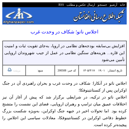
خانه
آرشیو
جستجو
ارسال عکس و مطلب
RSS
اجلاس ناتو؛ شکاف در وحدت غرب
افزایش بی‌سابقه بودجه‌های نظامی در اروپا، به‌جای تقویت ثبات و امنیت
این قاره... هزینه‌های سنگین نظامی در عمل از جیب شهروندان اروپایی
تأمین می‌شود
تاریخ انتشار:
۱۹:۰۱ ۱۴۰۵/۴/۱۷
کد خبر: 200508
منبع:
پرینت
اجلاس ناتو در آنکارا: شکاف در وحدت غرب و بحران راهبردی آن در جنگ
اوکراین پس از کنستانتینوفکا؛
اجلاس ناتو در ترکیه، در شرایطی برگزار شد که پیش از آغاز آن نیز
اختلافات عمیق میان ترامپ و رهبران اروپایی، فضای این نشست را متشنج
کرده بود. اما تحولات اخیر در جبهه جنگ اوکراین، به‌ویژه شکست بزرگ
خطوط دفاعی اوکراین در کنستانتینوفکا، معادلات سیاسی این اجلاس را
پیچیده‌تر کرده است.