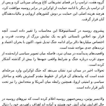
گروه هفت، ترامپ را در فضای تشریفاتی کاخ ورسای میزبانی کرد و پس از
آن ترامپ بار دیگر با ادامه حمایت از اوکراین در برابر روسیه موافقت کرد،
هرچند هزینه اصلی این حمایت بر دوش کشورهای اروپایی و مالیات‌دهندگان
آنان قرار گرفت.
پیشروی روسیه در کنستانتینوفکا این محاسبات را تغییر داده است. آنچه
قرار بود اجلاس تابستانی ناتو به یک نمایش بزرگ از وحدت، قدرت و
اختصاص میلیاردها دالر برای ادامه جنگ تبدیل شود، اکنون با بحران اعتماد و
تردیدهای جدی مواجه شده است.
واقعیت‌های پدیدآمده در میدان نبرد، فاصله میان تصویر سیاسی ارایه‌شده از
سوی غرب درباره جنگ و شرایط واقعی جبهه‌ها را بیش از گذشته آشکار
کرده است.
تحولات اخیر در میدان نبرد نشان می‌دهد که جنگ اوکراین وارد مرحله‌ای
شده است که پیامدهای آن فراتر از خطوط مقدم گسترش یافته و ساختار
سیاسی و امنیتی اروپا، همچنین رابطه میان آمریکا و متحدانش را نیز تحت
تأثیر قرار داده است.
ولادیمیر پوتین، رییس‌جمهور روسیه اعلام کرده است که نیروهای روسیه در
حال افزایش توان آتش خود هستند و آماده‌ اند اهداف راهبردی خود را دنبال