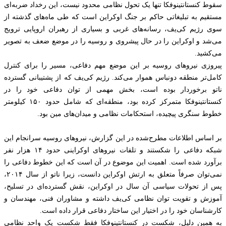
سقوط کنستانتینوفکا تنها یک تحول نظامی محدود نیست، این رخداد ضربه‌ای
مستقیم به تبلیغاتی حاکم بر جنگ اوکراین است که طی ماه‌های گذشته از
سوی رژیم کی‌یف، رسانه‌های غربی و بسیاری از رهبران اروپایی ترویج
می‌شد و اوکراین را در حال پیشروی و روسیه را در موضع ضعف به تصویر
می‌کشید.
پیروزی نیروهای روسیه بر این موضع مهم دفاعی، مسیر را برای کنترل
کامل‌تر منطقه دونباس هموار می‌کند. رژیم کی‌یف که از پشتیبانی گسترده
ناتو برخوردار بوده است، بخش مهمی از توان دفاعی خود را در
کنستانتینوفکا متمرکز کرده بود، منطقه‌ای که شامل حدود ۱۵۰ کیلومتر
خطوط سنگری پیچیده، استحکامات نظامی و میدان‌های مین بود.
بر اساس اطلاعات مطرح‌شده در این گزارش، نیروهای روسیه سرانجام این
شبکه دفاعی را شکستند و تلفات نیروهای اوکراینی حدود ۱۴ هزار نفر
برآورد شده است. اهمیت این موضوع در آن است که این خطوط دفاعی را
نمی‌توان صرفاً متعلق به ارتش اوکراین دانست، زیرا ناتو از سال ۲۰۱۴،
پس از تحولات سیاسی آن سال در اوکراین، نقش گسترده‌ای در تسلیح،
آموزش و تقویت توان نظامی کی‌یف داشته و مشاوران فنی، مهندسان و
کارشناسان خود را در اختیار این ساختار دفاعی قرار داده است.
به همین دلیل، شکست در کنستانتینوفکا فقط شکست یک واحد نظامی