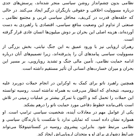
نظامی بدون چشم‌انداز روشن سیاسی منجر شده‌اند، پرسش‌های جدی
درباره مسوولیت اخلاقی و حقوقی بازیگران درگیر ایجاد می‌کنند. در حالی
که حلقه‌های قدرت در کی‌یف، محافل سیاسی غربی و مجتمع نظامی ـ
صنعتی از تداوم این وضعیت منافع سیاسی، اقتصادی یا راهبردی به دست
آورده‌اند، هزینه اصلی این بحران بر دوش میلیون‌ها انسان عادی قرار گرفته
است.
رهبران اروپایی نیز با ورود عمیق به این جنگ نیابتی، بخش بزرگی از
مسوولیت سیاسی پیامدهای آن را پذیرفته‌اند، زیرا تصمیم‌های آنان درباره
ادامه حمایت نظامی، تأمین مالی جنگ و تشدید رویارویی، بر مسیر این
بحران و میزان خسارت‌های انسانی آن تأثیر مستقیم داشته است.
همچنین راهبرد ناتو برای کمک به اوکراین در انجام حملات دوربرد علیه
روسیه، نتیجه‌ای که انتظار می‌رفت به همراه نداشته است. روسیه توانسته
این حملات را تحمل کند و اکنون با تمرکز بیشتر بر عملیات زمینی در تلاش
است باقی‌مانده خطوط دفاعی مورد حمایت ناتو را درهم بشکند.
یکی از عوامل مهم در معادلات آینده، شخصیت سیاسی ترامپ است. او
همواره نشان داده است که تمایلی ندارد با شکست یا بازندگان سیاسی و
نظامی مرتبط شود. بنابراین، پیشروی روسیه در کنستانتینوفکا می‌تواند
شرایط دشواری برای او و متحدان اروپایی‌اش ایجاد کند.