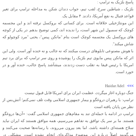
پاسخ بلژیک به ترامپ :
بلژیک ، شیاطین سرخ، لقب تیم، جواب دندان شکن به مداخله ترامپ برای تغیر
قواعد فتبال به نفع آمریکا، دادند. ۴ مقابل یک.
این مونتاژخیلی خلاقانه است. برای کسانی که بروکسل نرفته اند و این مجسمه
کوچک که سمبول این شهر است، را ندیده اند، کمی توضیح بدهم. در یکی از کوچه
های بروکسل یک مجسمه کوچک است بنام "مانکن پیس"، یحنی "مرد کوچولو که
شاش میکند".
با هوش مصنوعی تابلوهای درست میکنند که نه جالب و نه خنده آور است. ولی این
اثر که مانکن پیس مایوی تیم بلژیک را پوشیده و روی سر ترامپ که برای برد تیم
امریکا با رئیس فیفا به تقلب دست زدندند، میشآشد پاسخ جالب، خنده آور و در
خورد است.
Haidar Adel
>>>
جنگ دوباره اغاز میگردد، عظمت ایران برای امریکا قابل قبول نیست
ترامپ: با رهبران دروغگو و بیمار جمهوری اسلامی وقت تلف نمی‌کنم؛ آتش‌بس از
نظر من پایان یافته است
ترامپ در ادامه با حمله‌ای تند به مقام‌های جمهوری اسلامی گفت: «آن‌ها دروغگو
هستند. ما بر سر یک توافق به تفاهم می‌رسیم، همه موافق هستند که ایران نباید
سلاح هسته‌ای داشته باشد، اما بعد بیرون می‌روند، با رسانه‌ها صحبت می‌کنند و
می‌گویند اصلاً درباره این موضوع مذاکره‌ای انجام نشده است. مشکلی در