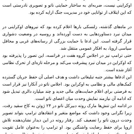
اوکراینی نیست، ضربه‌ای به ساختار حمایتی ناتو و تصویری نادرستی است
که این ایتلاف از توانایی خود در مدیریت جنگ ارایه کرده بود.
در ماه‌های گذشته، زلنسکی بارها اعلام کرده بود که نیروهای اوکراینی در
میدان نبرد دستاوردهایی به دست آورده‌اند و روسیه در وضعیت دشواری
قرار گرفته است. این ادعا با حمایت بزرگی از رسانه‌های غربی و محافل
سیاسی اروپا، به افکار عمومی منتقل شد.
حتی ترامپ نیز در اجلاس گروه هفت در فرانسه، این تصور را پذیرفته بود
که اوکراین در میدان نبرد پیشرفت می‌کند و مرحله تازه‌ای از تحرک نظامی
آغاز شده است.
این ادعاها بیشتر جنبه تبلیغاتی داشت و هدف اصلی آن حفظ جریان گسترده
کمک‌های مالی و نظامی به اوکراین بود. اجلاس ناتو در آنکارا نیز قرار است
به فرصتی برای اعلام حمایت‌های مالی جدید و چند میلیارد دالری تبدیل شود
که ادامه آن نیازمند نمایش وحدت میان اعضای ناتو است.
در ادامه این تنش‌ها مارک روته دبیرکل ناتو در ۲۴ ژوئن به کاخ سفید رفت،
زیرا نگرانی وجود داشت که مواضع متغیر و انتقادهای ترامپ بتواند تصویر
وحدت درون ناتو را تضعیف کند. رفتار روته در این دیدار نشان‌دهنده تلاش
اروپا برای حفظ رضایت واشنگتن بود. او ترامپ را به‌عنوان عامل تقویت