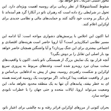
محور امنیتی آمریکا ـ ناتو خواهد بود.
سقوط کنستانتینوفکا از نظر زمانی برای روسیه اهمیت ویژه‌ای دارد. این
تحول در شرایطی رخ داده است که رهبران ناتو در آنکارا گرد هم آمده‌اند تا
بار دیگر بر وحدت خود تأکید کنند و حمایت‌های مالی و نظامی جدیدی برای
اوکراین اعلام کنند.
اما اکنون این اجلاس با پرسش‌های دشواری مواجه است: آیا ادامه این
مسیر نظامی امکان‌پذیر است؟ آیا اروپا حاضر است هزینه‌های اقتصادی و
اجتماعی بیشتری برای این جنگ بپردازد؟ و آیا واشنگتن همچنان حاضر خواهد
بود بار اصلی این تقابل را بر دوش بگیرد؟
آنچه قرار بود یک نمایش بزرگ از همبستگی ناتو باشد، اکنون با واقعیت‌های
سخت میدان نبرد روبه‌رو شده است. وعده‌های مربوط به پیروزی سریع
اوکراین و شکست راهبردی روسیه، بیش از پیش به ادعاهایی بی‌اساس و
دور از واقعیت شباهت پیدا کرده‌اند. اگر موجودیت یک روسیه قدرتمند هسته
ای به خطر بیفتد، پیامدهای آن تنها به یک منطقه محدود نخواهد ماند، این
وضعیت می‌تواند اروپا، ایالات متحده و حتی جهان را با خطرات نابودی
مواجه سازد.
بحران کنونی از مرزهای اوکراین فراتر رفته و به چالشی برای اعتبار ناتو،