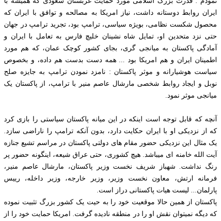
نمودم : قدرت بزرگ اسلامی مورد حمایت عربستان سعودی که همیشه با
ایران روابط دوستانه داشت، نیاز امریکا به مصالحه و توافق با ایران که
محصول شکست نظامی، بویژه سیاسی، ترامپ بود، تجرید ترامپ در جهان
حتی نزد متحدین او، تمایل شاه نشینان خلیچ فارس به تعامل با ایران و
آمادگی پاکستان به میانجی گری، بجای کشور کوچک عمان، که هم مورد
اطمینان ایران و هم امریکا بود ... همه دست بدست هم داده، و بخصوص
سیاست هوشیارانه و موثر پاکستان : نامزد نمودن ترامپ به جایزه صلح
نوبل و ایجاد روابط شخصی مارشال عاصم منیر با ترامپ، از پاکستان یک
میانجی موثر نمود.
آنچه که قابل توجه است اینکه در این میانه پاکستان سیاستی را بازی کرد
که از نزدیکی او با ایران حکایت دارد، بدون آنکه ترامپ را ناراضی سازد.
یک مثال این نزدیکی حضور مقام های دولتی پاکستان در مراسم تشیع جنازه
آیت الله خامنه ای میباشد. هیچ کشوری، حتی عراق شیعه، اینگونه حضور پر
رنگ نداشت. شهباز شریف نخست وزیر پاکستان، مارشال عاصم منیر،
فرمانه ارتش، معاون نخست وزیر، وزیر خارجه، وزیر داخله، رییس
پارلمان... لیست هیات پاکستانی دراز است.
پاکستان از همین حالا موقعیت خود را به حیت یک کشور بزرگ تثبیت نموده
که دیگه نمیتوان نقش او را در منطقه نادیده گرفت. امریکا حمایت خود را از