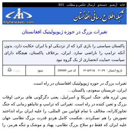
خانه
آرشیو
جستجو
ارسال عکس و مطلب
RSS
تغیرات بزرگ در حوزه ژیوپولیتیک افغانستان
پاکستان سیاستی را بازی کرد که از نزدیکی او با ایران حکایت دارد، بدون
آنکه ترامپ را ناراضی سازد. ایران، برخلاف پاکستان، هیچگاه دارای
سیاست حمایت انحصاری از یک گروه نبود
تاریخ انتشار:
۲۰:۲۹ ۱۴۰۵/۴/۱۵
کد خبر: 200499
منبع:
پرینت
تغیرات بزرگ در حوزه ژیوپولیتیک افغانستان در راه است.
ایران، عربستان سعودی، پاکستان...
پس لرزه های جنگ امریکا و اسراییل، یعنی دگرگونی های برخی اوقات
بزرگ و تعین کننده در راه است. تغیراتی که ترامپ و نتانیاهو زمانی که جنگ
تجاوزکارانه، مخالف با تمام قوانین بین المللی، را علیه ایران براه انداختند
تصورش را هم نمیکردند. شکست کامل هردو قدرت بزرگ نظامی جهان
علیه ایران که فقط دو سلاح بزرگ نظامی، پهباد و موشک و تنگه هرمز، را