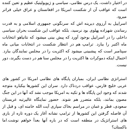
در اختیار داشت، یک درس نظامی، سیاسی و ژیوپولیتیک عظیم و تعین کننده
است که عواقب آن از شکست امریکا در افغانستان و عراق خیلی فراتر
میرود.
اسراییل به آرزوی دیرینه اش که سرنگونی جمهوری اسلامی و به قدرت
رساندن شهزاده پهلوی بود نرسید، بلکه عواقب این شکست بحران سیاسی
داخلی را در اسراییل بوجود آورد که پیش بینی میشود که نتانیاهو انتخابات
ماه اکتبر را ببازد. ترامپ هم در انتظار شکست در انتخابات میانی ماه
سپتامبر است که پیشبینی میشود که اکثریت را در مجلس نمایندگان ببازد.
احتمال اینکه دموکرات ها اکثریت را در مجلس سنا هم در دست بگیرند، دور
نیست.
استراتژی نظامی ایران، بمباران پایگاه های نظامی امریکا در کشور های
عربی خلیچ فارس، عواقب دردناک دارد. سران این کشورها بیکباره متوجه
شدند که وجود این پایگاه ها و تکیه به امریکا موجب نشد که آنها در این جنگ
مصون بمانند، بلکه متضرر هم شوند. حضور نماینگاه عالیرتبه عربستان
سعودی، قطر و عمان در مراسم بخاک سپاری آیت الله خامنه ای، و قبل از
آن فاصله گرفتن این کشورها از ترامپ نشانه آغاز یک دوره تازه از بازی
های استراتژیک در منطقه است که در باره آنها بعدآ خواهم نوشت.اما
پاکستان؟