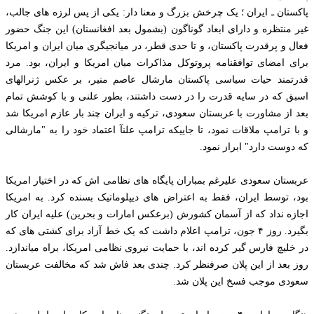
پاکستان ـ ایران ؛ یک چرخش بزرگ و معنا دار: یکی از پس لرزه های جالب،
غیر منتظره و دارای ابعاد گوناگون (بشمول بعد افغانستان) این جنگ حضور
فعال و پرقدرت پاکستان، و تا حدی قطر، در میانجیگری میان ایران و امریکا
برای امضای توافقنامه پروتوکل مذاکرات میان امریکا و ایران، بود. مرد
قدرتمند حیات سیاسی پاکستان مارشال عاصم منیر، بر عکس ژنرالهای
اسبق که در سایه قدرت را در دست داشتند، بطور علنی و با کوشش تمام
بعد از مشاورت با عربستان سعودی، ترکیه و ایران چند بار عازم امریکا شد
و با ترامپ ملاقات نمود، تا جاییکه ترامپ علنآ اعتماد خود را به "مارشالی
که دوست دارد" ابراز نمود.
عربستان سعودی علیرغم بمباران پایگاه های نظامی اش که در اختیار امریکا
بود، توسط ایران، فقط به اعتراض های دیپلوماتیک بسنده کرد. به امریکا
اجازه نداد که از آسمان کشورش (برعکس امارات و بحرین) علیه ایران کار
بگیرد. روز ۴ جون، ترامپ اعلام داشت که یک خط آزاد برای کشتی های که
در خلیچ فارس گیر کرده اند، با حمایت نیروی نظامی امریکا، براه میاندازد.
روز بعد از این پلان صرفنظر کرد. چندی بعد فاش شد که مخالفت عربستان
سعودی موجب فسخ این پلان شد.