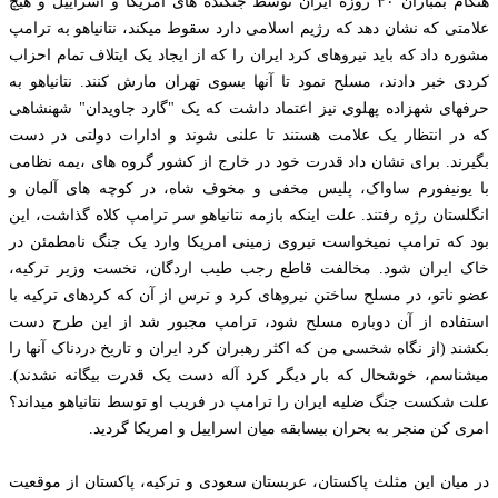
هنگام بمباران ۴۰ روزه ایران توسط جنگنده های امریکا و اسراییل و هیچ
علامتی که نشان دهد که رژیم اسلامی دارد سقوط میکند، نتانیاهو به ترامپ
مشوره داد که باید نیروهای کرد ایران را که از ایجاد یک ایتلاف تمام احزاب
کردی خبر دادند، مسلح نمود تا آنها بسوی تهران مارش کنند. نتانیاهو به
حرفهای شهزاده پهلوی نیز اعتماد داشت که یک "گارد جاویدان" شهنشاهی
که در انتظار یک علامت هستند تا علنی شوند و ادارات دولتی در دست
بگیرند. برای نشان داد قدرت خود در خارج از کشور گروه های ،یمه نظامی
با یونیفورم ساواک، پلیس مخفی و مخوف شاه، در کوچه های آلمان و
انگلستان رژه رفتند. علت اینکه بازمه نتانیاهو سر ترامپ کلاه گذاشت، این
بود که ترامپ نمیخواست نیروی زمینی امریکا وارد یک جنگ نامطمئن در
خاک ایران شود. مخالفت قاطع رجب طیب اردگان، نخست وزیر ترکیه،
عضو ناتو، در مسلح ساختن نیروهای کرد و ترس از آن که کردهای ترکیه با
استفاده از آن دوباره مسلح شود، ترامپ مجبور شد از این طرح دست
بکشند (از نگاه شخسی من که اکثر رهبران کرد ایران و تاریخ دردناک آنها را
میشناسم، خوشحال که بار دیگر کرد آله دست یک قدرت بیگانه نشدند).
علت شکست جنگ ضلیه ایران را ترامپ در فریب او توسط نتانیاهو میداند؟
امری کن منجر به بحران بیسابقه میان اسراییل و امریکا گردید.
در میان این مثلث پاکستان، عربستان سعودی و ترکیه، پاکستان از موقعیت