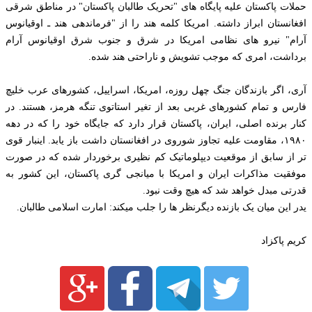
حملات پاکستان علیه پایگاه های "تحریک طالبان پاکستان" در مناطق شرقی
افغانستان ابراز داشته. امریکا کلمه هند را از "فرماندهی هند ـ اوقیانوس
آرام" نیرو های نظامی امریکا در شرق و جنوب شرق اوقیانوس آرام
برداشت، امری که موجب تشویش و ناراحتی هند شده.
آری، اگر بازندگان جنگ چهل روزه، امریکا، اسراییل، کشورهای عرب خلیچ
فارس و تمام کشورهای غربی بعد از تغیر استاتوی تنگه هرمز، هستند. در
کنار برنده اصلی، ایران، پاکستان قرار دارد که جایگاه خود را که در دهه
۱۹۸۰، مقاومت علیه تجاوز شوروی در افغانستان داشت باز یابد. اینبار قوی
تر از سابق از موقعیت دیپلوماتیک کم نظیری برخوردار شده که در صورت
موفقیت مذاکرات ایران و امریکا با میانجی گری پاکستان، این کشور به
قدرتی مبدل خواهد شد که هیچ وقت نبود.
یدر این میان یک بازنده دیگرنظر ها را جلب میکند: امارت اسلامی طالبان.
کریم پاکزاد