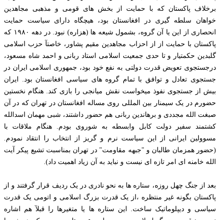
برخلاف پاکستان که با حمایت از بخش های قومی و مذهبی مجاهدین
خواهان سلطه گیری در افغانستان بود، هیچگاه دارای سیاست حمایت
انحصاری از این یا آن گروه، بشمول شیعه ها (هزاره) نبود. در دهه ۱۹۸۰ که
پاکستان با حمایت از از احزاب مجاهدین مقیم پشاور، خاصتآ حزب اسلامی
گلبدین حکمتیار و تا حدی جمعیت اسلامی استاد ربانی و احمد شاه مسعود،
درجستجوی تعویض قدرت دولتی به نفع خود بود، جمهوری اسلامی ایران در
جستجوی تعادل و توافق با تمام گروه های سیاسی افغانستان بود. ایران
بیش از جستجوی نفوذ میخواست نقش میانجی را بازی کند. هنگام نخستین
حضورم در یک سیمنار بین المللی روی مساله افغانستان در تهران که در آن
صبغت الله مجددی و برهاندین ربانی هم حضور داشتند، شبی مهمان اسدالله
کشتمند سفیر دولت کابل وابسطه به شوروی بودم. هنگام ملاقات با
مسوولین ایرانی از این سیاست نرم و گریز از انتخاب را انتقاد نمودم.
(حضور همزمان طالبان و "جبهه مقاومت" در تهران بمناسبت تشیع پیکر آیت
الله خامنه ای امر تازه ای نیست و نباید به آن زیاد اهمیت داد).
بعد از جنگ چهل روزه، ستاره ها به نحو نادری در یک ردیف قرار گرفتند و از
پاکستان بگونه غیر منتظره ،از یک قدرت بزرگ اسلامی و اتومی یک قدرت
سیاسی و دیپلوماتیک ساخت. این ستاره ها یا متغیرها را قبلآ هم اشاره