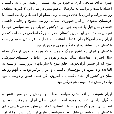
بهتری برای میانجی گری برخوردادر بود. مهمتر از همه ایران به پاکستان
اعتماد داشت و ترامپ به مارشال عاصم منیر. در میان این ۴ قدرت منطقه،
روابط ترکیه و ایران تا حدی دوستانه ولی مملو از احتیاط و رقابت است. با
عربستان سعودی از آغاز جمهوری اسلامی روابط متشنج و رقابتی داشت،
فقط دوسال قبل با حمایت چین این دوکشور دو باره روابط سیاسی خود را
نورمال ساختند. در این میان پاکستان، قدرت بزرگ اسلامی در منطقه که هم
ایران و هم امریکا به آن اعتماد داشتند، باضافه اینکه عربستان سعودی پشت
پاکستان قرار ساشت، از جایگاه مهمی برخوردار بود.
پاکستان و ایران دو کشور بزرگ و همسایه که هردو به نحوی از جنگ پنجاه
سال اخیر در افغانستان متآثر بودند و هردو در ارتباط با جنبشهای شورشی
بلوچ که از جنبش آزادیخواهی خلق بلوچ تا سازمانهای تروریستی وابسته به
القاعده و داعش، در بلوچستان پاکستان و ایران درگیر بودند. با آنهم روابط
میان دو کشور از ایجاد پاکستان تا امروز، اگر خیلی عمیق و دوستان نبود
ولی در تنش های مهمی هم درگیر نبود.
ایران همیشه در افغانستان سیاست معادله و نرمش را در مورد تنشها و
جنگهای داخلی تعقیب نموده است. هدف اصلی ایران هیچوقت نفوذ در
افغانستان نبود و گرنه روابط با پاکستان، که ایران بطور ضمنی نقشی برای
پاکستان در اففانستان قایل بود، نمیتوانست عاری از تنش باشد. اما ایران،