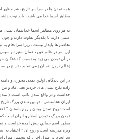
همه تمدن ها در سراسر تاریخ بشر مظهر اسم
مظاهر اسما خدا می باشد ( باید توجه داشت 
به هر روی مظاهر اسما خدا همان تمدن ه
علمی دارند با یکدیگر تفاوت دارند و چون 
تخاصم ها پایدار نیست ، زیرا سرانجام به
این امر در عالم عین ، همان ستیزه و سپس 
در آن تمدن می زید به نسبت گذشتگان خود ک
(عالم درون انسان ) می نماید ، تاریخ در 
در این دیدگاه ، اولین تمدن محوری و دامن
زاده نکاح تمدن های خردتر یعنی ماد و بین 
خداست و در واقع تمدن تائب است. ( تمدن
ایران هخامنشی ، دومین تمدن بزرگ تاریخ ، 
است؛ روح تمدن یونان و روم باستان ” اع
تمدن بزرگ ، تمدن اسلام و ایران است که ف
مظهر اسم جمالیِ پیش آمده خداست و تمدن
ویژه مدرنیته است و روح آن ” اعتقاد به 
سرانجام در منزل آخر ، که پنجمین منزل ا