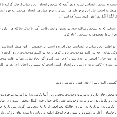
بسته به شخص انسانی است . ( هر آنچه که شخص انسان ایجاد نماید از فکر گرفته تا 
فاوت است. بنابراین نوع علم هر انسان و نوع عمل هر انسان منحصر به فرد است 
َعْلَمُ بِمَنْ هُوَ أَهْدی‏ سَبیلاً ۸۴ اسرا ) .
قی که به تشخص شاکله خود در بستر روابط رقابت آمیز با دیگر شاکله ها ، دارد به 
اری ارتباط معطوف به تشخص ” یاد کرد.
ر دو اقلیم ایجاد نماید بر انسانیت خود افزوده است. در حقیقت از این منظر انسا
ی نماید ، چه در اقلیم موجودیت برون گوهر و چه در اقلیم موجودیت درون گوهر (البته
در عین حال ” اضطراب عدم شدن ” دچار می کند و اگر ایجاد نمایی تنها در اقلیم موج
 سازد ). کامل ترین و رساترین انسان کسی است که بیشترین ایجاد را در هر دو اقلی
گفتیم ، اکنون سراغ بعد افقی عالم می رویم.
ِ محض جای دارد و نه مرتبت وجودیتِ محض. زیرا آنها تکامل ندارند ( مرتبه موجودیت ،
نی و تکامل ندارند و مرتبه وجودیت یعنی ذات خدا ، چون کمال محض است و در نهایت ا
چون تکامل ندارند تاریخ ندارند ؛ در حالیکه بعد افقی از تاریخ سخن می گوید. پس تار
بی خانمان ، آغاز می شود و با تمدن های کوچک ادامه می یابد و با تمدن های بزرگ ، وا