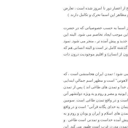
 از اعصار دور تا امروز شده است ، تعارض
مظاهر این اسما تحرک و تکامل دارند. )
 از اسما به حسب خصوصیاتی که در حضرت
این موجب ایجاد تخاصم می شود. البته این
دید و پیش آمده تر ، منجر می شود. نمود
گذشته کامل تر است و البته انسانی هم که
رون از انسان) و اقلیم موجودیت درون ذات
س می شود ؛ تمدن ایران هخامنشی است ، که
م لاهوتی” است و مظهر اسم جمالیِ ابتدایی
خدا و تمدن های طاغی اند ) پس از تمدن
یونیه و مصر و روم و به ویژه دولتشهر آتن
خداست و در واقع تمدن طاغی است. سومین
مان به خدای یگانه قرآنی” است و در واقع
های اسلام و ایران و یونان و روم و به
ِ پیش آمده خداست و تمدنی است طاغی . و
 و تمدن مدرن غرب است ظهور می کند. این