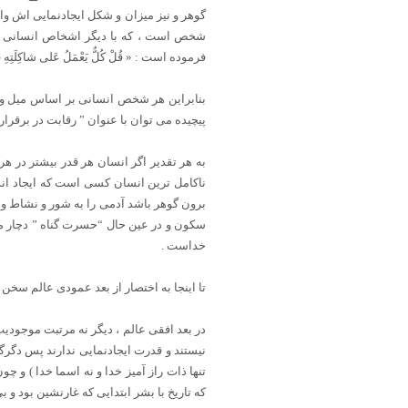
گوهر و نیز میزان و شکل ایجادنمایی اش وا
شخص است ، که با دیگر اشخاص انسانی مت
فرموده است : « قُلْ کُلٌّ یَعْمَلُ عَلی‏ شاکِلَتِهِ فَرَبُّکُمْ أ
بنابراین هر شخص انسانی بر اساس میل و شو
پیچیده می توان با عنوان ” رقابت در برقر
به هر تقدیر اگر انسان هر قدر بیشتر در ه
ناکامل ترین انسان کسی است که ایجاد اندک
برون گوهر باشد آدمی را به شور و نشاط و 
سکون و در عین حال “حسرت گناه ” دچار می
خداست .
تا اینجا به اختصار از بعد عمودی عالم سخن 
در بعد افقی عالم ، دیگر نه مرتبت موجودیت
نیستند و قدرت ایجادنمایی ندارند پس دگرگو
تنها ذات راز آمیز خدا و نه اسما خدا ) و 
که تاریخ با بشر ابتدایی که غارنشین بود و 