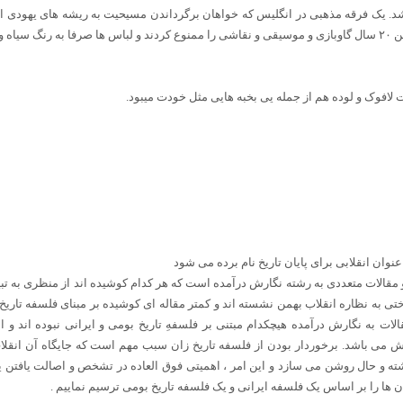
 شد. یک فرقه مذهبی در انگلیس که خواهان برگرداندن مسیحیت به ریشه های یهودی اش
 لافوک و لوده هم از جمله یی بخبه هایی مثل خودت میبود.
عنوان انقلابی برای پایان تاریخ نام برده می شود
و مقالات متعددی به رشته نگارش درآمده است که هر کدام کوشیده اند از منظری به تبیین
ی به نظاره انقلاب بهمن نشسته اند و کمتر مقاله ای کوشیده بر مبنای فلسفه تاریخ 
الات به نگارش درآمده هیچکدام مبتنی بر فلسفهِ تاریخ بومی و ایرانی نبوده اند و
ی باشد. برخوردار بودن از فلسفه تاریخ زان سبب مهم است که جایگاه آن انقلاب و 
ه و حال روشن می سازد و این امر ، اهمیتی فوق العاده در تشخص و اصالت یافتن یک
دن ها را بر اساس یک فلسفه ایرانی و یک فلسفه تاریخ بومی ترسیم نماییم .