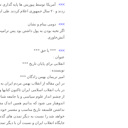
>>>
آمریکا توسط پیوریتن ها پایه گذاری
زدند و ۲۰ سال جمهوری اعلام کردند. طی این ۲۰ سال گاوبازی و موسیقی و نقاشی را ممنوع کردند و لباس ها صرفا به رنگ سیاه و سفید در آمد.
>>>
دومی بینام و نشان
اگر نخبه بودن به پول داشتن بود پس ترامپت
آتش‌خاوری
>>>
*** یا حق ***
عنوان :
انقلابی برای پایان تاریخ ***
نویسنده :
امیر نریمان بهمن زادگان ***
در این مقاله از انقلاب بهمن مردم ایران به 
در باب انقلاب اسلامی ایران تاکنون کتابها 
از چشم انداز علوم سیاسی و یا جامعه شناخت
اندوهبار می شود که بدانیم همین اندک مق
نداشتن فلسفه تاریخ مناسب و مفسر خودش م
خواهد شد را نسبت به دیگر تمدن های گذشت
جایگاه انقلاب ایران و نسبت آن با دیگر تم