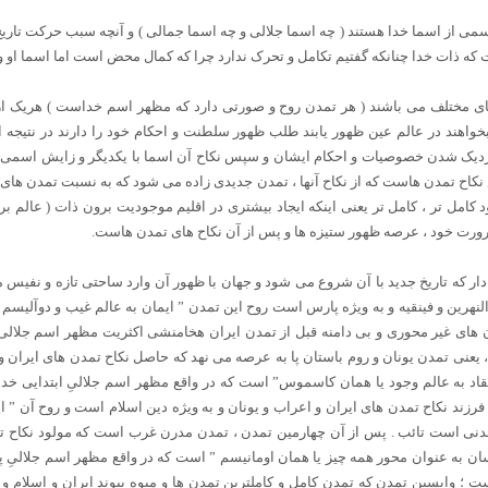
ی از اسما خدا هستند ( چه اسما جلالی و چه اسما جمالی ) و آنچه سبب حرکت تاریخ
که ذات خدا چنانکه گفتیم تکامل و تحرک ندارد چرا که کمال محض است اما اسما او و 
ای مختلف می باشند ( هر تمدن روح و صورتی دارد که مظهر اسم خداست ) هریک
بخواهند در عالم عین ظهور یابند طلب ظهور سلطنت و احکام خود را دارند در نتیجه 
 نزدیک شدن خصوصیات و احکام ایشان و سپس نکاح آن اسما با یکدیگر و زایش اسمی ج
نکاح تمدن هاست که از نکاح آنها ، تمدن جدیدی زاده می شود که به نسبت تمدن های 
امل تر ، کامل تر یعنی اینکه ایجاد بیشتری در اقلیم موجودیت برون ذات ( عالم ب
صیرورت خود ، عرصه ظهور ستیزه ها و پس از آن نکاح های تمدن هاست.
ه دار که تاریخ جدید با آن شروع می شود و جهان با ظهور آن وارد ساحتی تازه و نفی
النهرین و فینقیه و به ویژه پارس است روح این تمدن ” ایمان به عالم غیب و دوآلیس
 های غیر محوری و بی دامنه قبل از تمدن ایران هخامنشی اکثریت مظهر اسم جلالی 
یعنی تمدن یونان و روم باستان پا به عرصه می نهد که حاصل نکاح تمدن های ایران و ا
تقاد به عالم وجود یا همان کاسموس” است که در واقع مظهر اسم جلالیِ ابتدایی 
رزند نکاح تمدن های ایران و اعراب و یونان و به ویژه دین اسلام است و روح آن ” ای
ی است تائب . پس از آن چهارمین تمدن ، تمدن مدرن غرب است که مولود نکاح تمدن 
انسان به عنوان محور همه چیز یا همان اومانیسم ” است که در واقع مظهر اسم جلالی
ست ؛ واپسین تمدن که تمدن کامل و کاملترین تمدن ها و میوه پیوند ایران و اسلام