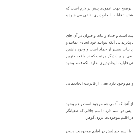
ای توضیح جهت عمودی پیش تر لازم است که
شتن ” قابلیت ایجادپذیری” تلقی می شود و
 است و جماد و نبات و حیوان در آن جای
ذیرند بی آنکه بتوانند خود ایجادی نمایند و
تن نبات بیشتر از جماد است و وجود داشتن
ی نهیم. ) دیگر مرتبت که در واقع بالاترین
قابلیت ایجادپذیری ندارد بلکه فقط وجود
 وجود دارد یعنی از قادریت ایجادنمایی
از آنجا که آدمی هم موجود است و هم وجود
نیز از آنجا که مظهر تمام اسما خدا اعم از جمالی و جلالی است ( وَعَلَّمَ آدَمَ الأَسْمَاء کُلَّهَا آیه ۳۱ بقره ) پس دو اسم دارد : اسم جلالی که طغیانگر
ر اقلیم موجودیت درون گوهر .
یا با اسم جمالیش در اقلیم موجودیت درون