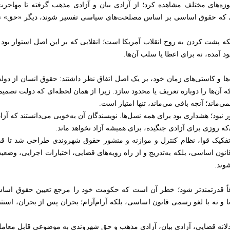
حوزه‌های مختلف مشاهده کرد؛ از آزادی بیان و آزادی مذهب گرفته تا مهاجرت
 که حقوق اساسی بر اساس مصلحت‌های سیاسی تفسیر شوند، دیگر «حق» نیستن
ه پشت کردن به روح انقلاب آمریکا است؛ انقلابی که بر این اصل استوار بود
 آمده، نه برای اعطا یا سلب آن‌ها.
تلاف‌ها و کاستی‌های زمان خود، بر یک اصل اتفاق نظر داشتند: حقوق انسان ا
 آن‌ها را دوباره تعریف یا محدود سازد. زیرا از همان لحظه‌ای که دولت تصم
ماند؛ آنچه باقی می‌ماند، تنها امتیاز است.
ر نبود؛ هشداری بود برای همه نسل‌ها. نویسندگان آن به‌خوبی می‌دانستند که 
که روزی برای آزادی جنگیده، برای همیشه آزاد نخواهد ماند.
 تفکیک قوا، نظام کنترل و موازنه و منشور حقوق شهروندی طراحی شد تا ق
نون اساسی، بلکه به‌تدریج و از راه رویه‌های قضایی، اختیارات اجرایی، وضع
وند.
قدرتمندتر شود؛ خطر آن است که حکومت خود را مرجع تعیین حقوق اساس
دتا و نه با لغو رسمی قانون اساسی، بلکه آرام‌آرام؛ بحران پس از بحران، استث
ادلانه قضایی، آزادی بیان، آزادی مذهب و حق شهروندی به موضوعی قابل معامل