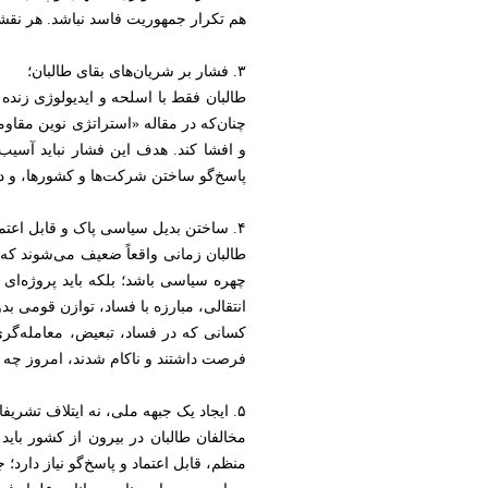
هم تکرار جمهوریت فاسد نباشد. هر نقشه 
۳. فشار بر شریان‌های بقای طالبان؛
طالبان فقط با اسلحه و ایدیولوژی زنده
چنان‌که در مقاله «استراتژی نوین مقا
و افشا کند. هدف این فشار نباید آسیب
پاسخ‌گو ساختن شرکت‌ها و کشورها، و دف
۴. ساختن بدیل سیاسی پاک و قابل اعتماد؛
طالبان زمانی واقعاً ضعیف می‌شوند که م
چهره سیاسی باشد؛ بلکه باید پروژه‌ا
انتقالی، مبارزه با فساد، توازن قومی 
کسانی که در فساد، تبعیض، معامله‌گر
فرصت داشتند و ناکام شدند، امروز چه تض
۵. ایجاد یک جبهه ملی، نه ایتلاف تشریفاتی؛
مخالفان طالبان در بیرون از کشور باید 
منظم، قابل اعتماد و پاسخ‌گو نیاز دارد