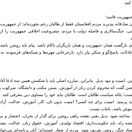
نند.
صادقانه بپذیرند مردم افغانستان فقط از طالبان زخم نخورده‌اند؛ از جمهوریت 
رجی، جنگ‌سالاری و فاصله دولت با مردم، مشروعیت اخلاقی جمهوریت را از م
.
عنای بازگشت همان جمهوریت و همان بازیگران ناکام باشد. پیام باید روشن باش
لانه، پاسخ‌گو و متکثر نیاز دارد. بازچرخانی چهره‌ها و شبکه‌های فرسوده، نه ط
ین، امنیت و نبود بدیل. بنابراین، مبارزه اصلی باید با شکستن همین سه ادعا آغا
د روشن گفت که محروم کردن زنان از آموزش، بستن مکتب و دانشگاه، سرکوب 
ست؛ بلکه سیاست طالبان است. طالبان نباید خود را مساوی دین معرفی کنند.
، باید پرسید: امنیت برای چه کسی؟ امنیت بدون نان، کار، آموزش، عدالت، آز
موش باشد، باثبات نیست.
دیل ساخته شود. بدیل یعنی نقشه راهی روشن برای گذار از بحران، انحصار و 
نقشه راه، باید حکومت‌داری، اقتصاد تولیدی، آموزش، حقوق زنان، عدالت، مش
تصاد جنگ، روشن تعریف شود. مردم از شعار خسته‌اند؛ آنان برنامه‌ای می‌خواه