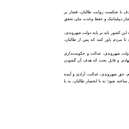
ن هدف با شکست روایت طالبان، فشار بر
شار دیپلماتیک و حفظ وحدت ملی تحقق
ه این کشور باید بر پایه دولت شهروندی،
ا مردم باور کنند که پس از طالبان،
Nour Peace Fo) برای گذار افغانستان به‌سوی دولت شهروندی، عدالت و حکومت‌داری
Afghanistan ) دنبال می‌شود؛ نقشه راهی پیشنهادی و قابل بحث که هدف آن گشودن
م، حق شهروندی، عدالت، آزادی و آینده
ساخته شود؛ نه با انحصار طالبان، نه با