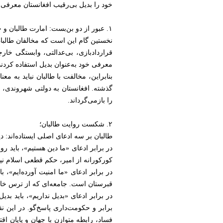
خود را بدیل بی‌رقیب افغانستان معرفی ک
۱. عبور از دو بن‌بست: امارت طالبان و جمهوریت فاسد؛
نخستین گام این است که مخالفان طالبان 
قراردادبازی، بی‌عدالتی، وابستگی خا
معرفی خود به‌عنوان بدیل استفاده کردند
بنابراین، مخالفت با طالبان نباید به م
گذشته. افغانستان به دولتی شهروندی، عاد
را بازمی‌گرداند.
۲. شکست روایت طالبان؛
طالبان بر سه ادعای اصلی ایستاده‌اند: د
در برابر ادعای «ما دین هستیم»، بای
کورکورانه از امیر، حکم قطعی اسلام نی
در برابر ادعای «ما امنیت آورده‌ایم»
قبرستان است. جامعه‌ای که از ترس خا
در برابر ادعای «بدیل نداریم»، باید ب
برابر و حکومت‌داری پاسخ‌گو. در این 
فساد، رابطه متوازن با جهان و پایان اق