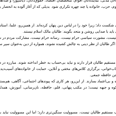
فعالان مدنی، نماینده‌گان اقوام، متخصصان اقتصاد، حقوق‌دانان، دیاسپورا و صد
 قوم، حزب، خانواده یا چند چهره تکراری شود. بدیلی که از آغاز آلوده به انح
شکست داد؛ زیرا خود را در لباس دین پنهان کرده‌اند. از همین‌رو، علما، است
ید با صدایی روشن و متحد بگویند: طالبان مالک اسلام نیستند.
رام نیست، مشورت سیاسی حرام نیست، رسانه حرام نیست، مشارکت مردم در
اگر طالبان از نظر دینی به چالش کشیده نشوند، همواره از دین به‌عنوان سپر س
تقیم طالبان قرار دارند و نباید بی‌حساب به خطر انداخته شوند. مبارزه در دا
‌خوانی، برگزاری کلاس‌های مخفی و آنلاین، حمایت از خانواده‌های آسیب‌دیده
شتن حافظه جمعی.
 و بی‌اعتماد بسازند. از این‌رو، هر کاری که پیوندهای اجتماعی، آگاهی، هم‌بست
ه و جبهه نیست؛ در مکتب پنهانی، قلم، حافظه، نان‌رسانی، آموزش، همدلی
مستقیم طالبان نیست، مسوولیت سنگین‌تری دارد؛ اما این مسوولیت نباید ب