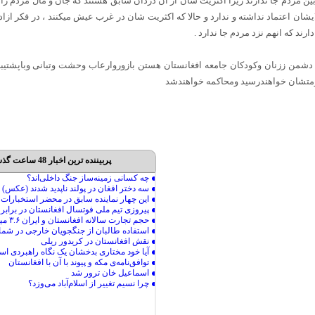
ن مردم جا ندارند زیرا اکثریت شان از ان دزدان سابق هستند که جان و مال مردم را به 
ایشان اعتماد نداشته و ندارد و حالا که اکثریت شان در غرب عیش میکنند ، در فکر ازاد
ند که انهم نزد مردم جا ندارد .
من ززنان وکودکان جامعه افغانستان هستن بازوروارعاب وحشت وتبانی وباپشتیبان
ومتشان خواهندرسید ومحاکمه خواهندشد
پربیننده ترین اخبار 48 ساعت گذشته