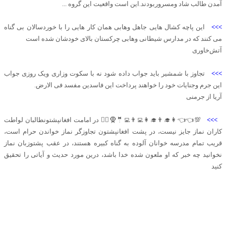
آمدن طالب شاد ومسروربودند.این است واقعیت این گروه ...
>>>
این پاچه کشال هایی جاهل وهابی همان کار هایی را با خوردسالان بی گناه
می کنند که در مدارس شیطانی وهابی چرکستان بالای خودشان شده است
آتش‌خاوری
>>>
تجاوز با شمشیر باید جواب داده شود نه با سکوت وزاری ویک روزی جواب
این جرم وجنایات خود را خواهند پرداخت این فاسدین مفسد فی الارض.
آریا از جرمنی
>>>
💯👈👈👩‍🎓👨‍🎓👩‍💻👨‍💻🤵🧕🦸‍♂️ در امامت افغانپشتونطالبان لواطت
کاران نماز جایز نیست، در پشت افغانپشتون تجاوزگر نماز خواندن حرام است،
قریب تمام مدرسه خوانان آلوده به گناه کبیره هستند، در عقب پشتوزبان نماز
نخوانید چه خبر که او ملعون شده خدا باشد، درین مورد حدیث و آیاتی را تحقیق
کنید