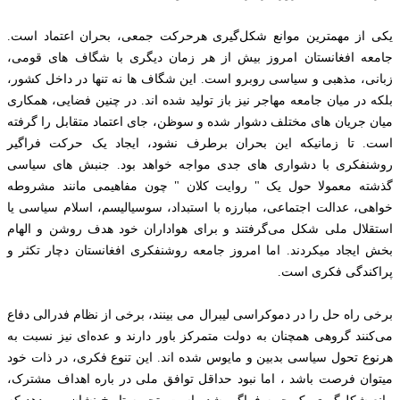
یکی از مهمترین موانع شکل‌گیری هرحرکت جمعی، بحران اعتماد است.
جامعه افغانستان امروز بیش از هر زمان دیگری با شگاف های قومی،
زبانی، مذهبی و سیاسی روبرو است. این شگاف ها نه تنها در داخل کشور،
بلكه در میان جامعه مهاجر نیز باز تولید شده اند. در چنین فضایی، همکاری
میان جریان های مختلف دشوار شده و سوظن، جای اعتماد متقابل را گرفته
است. تا زمانیکه این بحران برطرف نشود، ایجاد یک حرکت فراگیر
روشنفکری با دشواری های جدی مواجه خواهد بود. جنبش های سیاسی
گذشته معمولا حول یک " روایت کلان " چون مفاهیمی مانند مشروطه
خواهی، عدالت اجتماعی، مبارزه با استبداد، سوسیالیسم، اسلام سیاسی یا
استقلال ملی شکل می‌گرفتند و برای هواداران خود هدف روشن و الهام
بخش ایجاد میکردند. اما امروز جامعه روشنفکری افغانستان دچار تکثر و
پراکندگی فکری است.
برخی راه حل را در دموکراسی لیبرال می بینند، برخی از نظام فدرالی دفاع
می‌کنند گروهی همچنان به دولت متمرکز باور دارند و عده‌ای نیز نسبت به
هرنوع تحول سیاسی بدبین و مایوس شده اند. این تنوع فکری، در ذات خود
میتوان فرصت باشد ، اما نبود حداقل توافق ملی در باره اهداف مشترک،