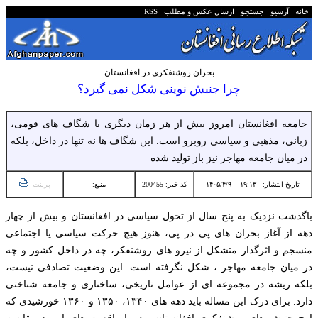
خانه
آرشیو
جستجو
ارسال عکس و مطلب
RSS
بحران روشنفکری در افغانستان
چرا جنبش نوینی شکل نمی گیرد؟
جامعه افغانستان امروز بیش از هر زمان دیگری با شگاف های قومی،
زبانی، مذهبی و سیاسی روبرو است. این شگاف ها نه تنها در داخل، بلكه
در میان جامعه مهاجر نیز باز تولید شده
تاریخ انتشار:
۱۹:۱۳ ۱۴۰۵/۴/۹
کد خبر: 200455
منبع:
پرینت
باگذشت نزدیک به پنج سال از تحول سیاسی در افغانستان و بیش از چهار
دهه از آغاز بحران های پی در پی، هنوز هیچ حرکت سیاسی یا اجتماعی
منسجم و اثرگذار متشکل از نیرو های روشنفکر، چه در داخل کشور و چه
در میان جامعه مهاجر ، شکل نگرفته است. این وضعیت تصادفی نیست،
بلکه ریشه در مجموعه ای از عوامل تاریخی، ساختاری و جامعه شناختی
دارد. برای درک این مساله باید دهه های ۱۳۴۰، ۱۳۵۰ و ۱۳۶۰ خورشیدی که