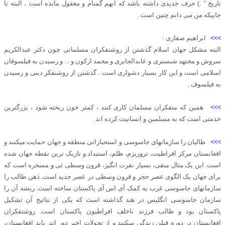
تاریخ " .) حرف جدیدی داشته باشد که آنهم گمنام و مغفول مانده است ، البته تا
جاییکه من می دانم چنین است .
>>>
ابراهیم صفاری :
البته مشکل جهان اسلام گذشتن از روشنفکران مسلمانی چون دکتر عبدالکریم
سروش و مجتهد شبستری و عابدالجابری و محمد ارکون و ... و رسیدن به فیلسوفان
اسلامی است و این کار بسیار دشواری است . گذشتن از روشنفکر دینی و رسیدن
به فیلسوف .
>>>
همین که متفکران مسلمان کاری کنند ، کمتر خون ریخته شود ، بزرگترین
خدمتی است که به مسلمین و انسانیت کرده اند .
>>>
طالبان را سازمانهای جاسوسی و استحباراتی منطقه و جهان حمایت میکنند و
افغانستان مرکز افراطیت، تروریزم، ظلم، استبداد و تاریک ترین نقطه جهان شده
است. این یک مثال منفی، بسیار نفرت انگیز، قرون وسطی ئی و مسخره است که
برای جهان یک الگوی عصر حجر و قرون وسطی در عصر جدید است. ذهن طالب را
سازمانهای جاسوسی غرب به کمک آی اس آی پاکستان ساخته است. ریشه آن را
سازمان جاسوسی انگلیس در هند گذاشته است که یکی از نتائیج آن تشکیل
پاکستان بود و طالب فرزند ناخلف افراطیون پاکستان است. روشنفکران
افغانستان در دوره قبلی زندگی میکنند و از تحولات اخیر دور اند. باید افغانستان،