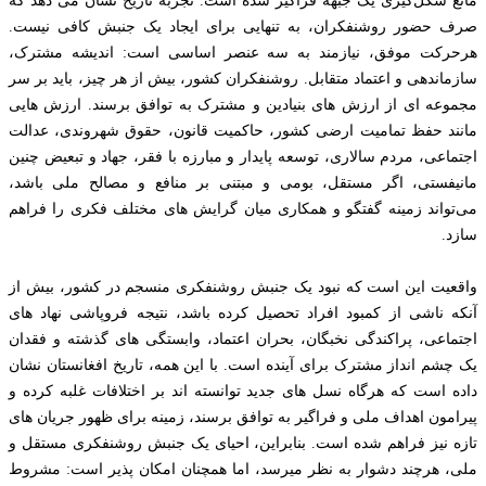
مانع شکل‌گیری یک جبهه فراگیر شده است. تجربه تاریخ نشان می دهد که
صرف حضور روشنفکران، به تنهایی برای ایجاد یک جنبش کافی نیست.
هرحرکت موفق، نیازمند به سه عنصر اساسی است: اندیشه مشترک،
سازماندهی و اعتماد متقابل. روشنفکران کشور، بیش از هر چیز، باید بر سر
مجموعه ای از ارزش های بنیادین و مشترک به توافق برسند. ارزش هایی
مانند حفظ تمامیت ارضی کشور، حاکمیت قانون، حقوق شهروندی، عدالت
اجتماعی، مردم سالاری، توسعه پایدار و مبارزه با فقر، جهاد و تبعيض چنین
مانیفستی، اگر مستقل، بومی و مبتنی بر منافع و مصالح ملی باشد،
می‌تواند زمینه گفتگو و همکاری میان گرایش های مختلف فکری را فراهم
سازد.
واقعیت این است که نبود یک جنبش روشنفکری منسجم در کشور، بیش از
آنکه ناشی از کمبود افراد تحصیل کرده باشد، نتیجه فروپاشی نهاد های
اجتماعی، پراکندگی نخبگان، بحران اعتماد، وابستگی های گذشته و فقدان
یک چشم انداز مشترک برای آینده است. با این همه، تاریخ افغانستان نشان
داده است که هرگاه نسل های جدید توانسته اند بر اختلافات غلبه کرده و
پیرامون اهداف ملی و فراگیر به توافق برسند، زمینه برای ظهور جریان های
تازه نیز فراهم شده است. بنابراین، احیای یک جنبش روشنفکری مستقل و
ملی، هرچند دشوار به نظر میرسد، اما همچنان امکان پذیر است: مشروط