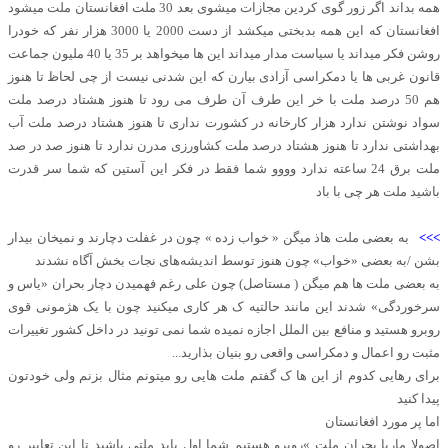
همه بداند اگر زور گوی کردین مجازات میشوی بعد 30 ملت افغانستان ملت میشود
افغانستان که این همه بدبختی میکشد از دست 2000 یا 3000 هزار نفر که خودرا
روشن فکر میداند یا سیاست مدار میداند این ها میخواهد بر 35 یا 40 ملیون جماعت
قانون غربی ها یا دمکراسی آزادی بیارن که این شدنی نیست از چی لحاظ تا هنوز
هم 50 درصد ملت با خر این طرف آن طرف می رود تا هنوز هشتاد درصد ملت
سواد نوشتن ندارد هزار کارخانه در کشورت نداری تا هنوز هشتاد درصد ملت آب
بهداشتی ندارد تا هنوز هشتاد درصد ملت کشاورزی مدرن ندارد تا هنوز صد در صد
ملت برق 24 ساعته ندارد وووو شما فقط در فکر این آستین که شما سر قدرت
باشید ملت هر چی با باد
>>>
به بعضی ملت هاذ میگن « خواب زده » چون در غفلت دچارند و نمیخان بیدار
بشن /به بعضی «خواب» چون هنوز توسط اندیشه‌های نجات بخش آگاه نشدند
به بعضی ملت ها هم میگن ( مستاصل) چون علی رغم فهمیدن دچار بحران «یاس و
سرخوردگی» شدند این مانند حالتیه ک هر کاری میکنید چون با یک هژمونی قوی
روبرو هستید و منافع بین الملل اجازه نمیده شما نمی تونید در داخل کشور تغییرات
مثبت رو اعمال و دمکراسی واقعی رو بنیان بذارید...
برای رهایی کدوم از این ها ک گفتم ملت هایی رو میتونم مثال بزنم ولی خودتون
پیدا کنید
اما پر مورد افغانستان
اصولا ماریا بحران ملت »روبرو هستیم شما اول باید ملتی باشید تا این تعابیر رو