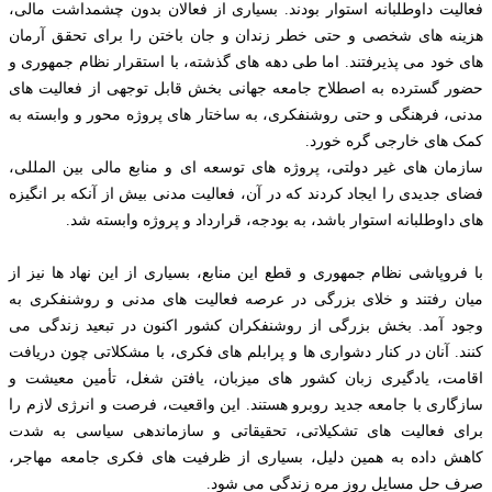
فعالیت داوطلبانه استوار بودند. بسیاری از فعالان بدون چشمداشت مالی،
هزینه های شخصی و حتی خطر زندان و جان باختن را برای تحقق آرمان
‌های خود می پذیرفتند. اما طی دهه های گذشته، با استقرار نظام جمهوری و
حضور گسترده به اصطلاح جامعه جهانی بخش قابل توجهی از فعالیت های
مدنی، فرهنگی و حتی روشنفکری، به ساختار های پروژه محور و وابسته به
کمک های خارجی گره خورد.
سازمان های غیر دولتی، پروژه های توسعه ای و منابع مالی بین ‌المللی،
فضای جدیدی را ایجاد کردند که در آن، فعالیت مدنی بیش از آنکه بر انگیزه
های داوطلبانه استوار باشد، به بودجه، قرارداد و پروژه وابسته شد.
با فروپاشی نظام جمهوری و قطع این منابع، بسیاری از این نهاد ها نیز از
میان رفتند و خلای بزرگی در عرصه فعالیت های مدنی و روشنفکری به
وجود آمد. بخش بزرگی از روشنفکران کشور اکنون در تبعید زندگی می
کنند. آنان در کنار دشواری ها و پرابلم های فکری، با مشکلاتی چون دریافت
اقامت، یادگیری زبان کشور های میزبان، یافتن شغل، تأمین معیشت و
سازگاری با جامعه جدید روبرو هستند. این واقعیت، فرصت و انرژی لازم را
برای فعالیت های تشکیلاتی، تحقیقاتی و سازماندهی سیاسی به شدت
کاهش داده به همین دلیل، بسیاری از ظرفیت های فکری جامعه مهاجر،
صرف حل مسایل روز مره زندگی می شود.