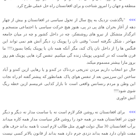
منطقه و جهان را امروز شناخت و برای افغانستان راه حل عملی طرح کرد.
>>>
"باگذشت نزدیک به پنج سال از تحول سیاسی در افغانستان و بیش از چهار
دهه از آغاز بحران های پی در پی، هنوز هیچ حرکت سیاسی یا اجتماعی منسجم و
اثرگذار متشکل از نیرو های روشنفکر، چه در داخل کشور و چه در میان جامعه
مهاجر ، شکل نگرفته است" وقتی نان را پوپنک زد دیگر آتش هم نمی تواند این
فنگس ها را از داخل نان پاک کند، مگر آنکه همه نان با پوپنک یکجا بسوزد!!!! ما
قرن هاست که در کندویی پوپنک زنده گی میکنیم. تنفس گرد هایی پوپنک هم روز
بروز مارا بیشتر مسموم میکند.
حال دو انتخاب داریم مردن تدریجی دردناک در کندو و یا رهایی ازین کندو و آباد
ساختن این سرزمین بعد از تنفس هوای پاک. همانطور که پیشتر گفته ام راه نجات
این وطن و مردم رنسانس واقعی است تا بازار کذایی عربیسم ازین خطه ریگ
شوی شود!!!!
آتش خاوری
>>>
برای افغانستان نه روشن فکر لازم است نه یا ساست مدار نه دیگر و دیگر
چون در افغانستان همه در همه خود را روشن فکر سیاست مدار همه کاره میداند
برآب افغانستان 30 سال دولت قهری مثل طالب لازم است تا همه بداند حرف های
مفت تاوان دارد همه بداند دزدی جرم دارد همه بداند از قانون بالاتر کسی نیست