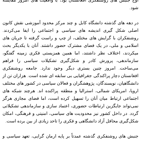
اوج جنبش های روشنفکری افغانستان بود، با واقعیت های امروز مقایسه
شود.
در دهه های گذشته دانشگاه کابل و چند مرکز محدود آموزشی نقش کانون
اصلی شکل گیری اندیشه های سیاسی و اجتماعی را ایفا می‌کردند.
روشنفکران با گرایش های مختلف، از چپ و راست گرفته تا جریان های
اسلامی و ملی، در یک فضای مشترک حضور داشتند. آنان با یکدیگر بحث
میکردند، اختلاف نظر داشتند، اما همین همزیستی فکری زمینه گفتگو،
سازماندهی، پرورش کادر و شکل‌گیری تشکیلات سیاسی را فراهم
می‌ساخت. امروز چنین بستری دیگر وجود ندارد. جامعه روشنفکری
افغانستان دچار پراکندگی جغرافیایی بی سابقه ای شده است. هزاران تن از
دانشگاهیان، نویسندگان، پژوهشگران و فعالان سیاسی در کشور های مختلف
اروپا، امریکای شمالی، استرالیا و منطقه پراکنده اند. هرچند شبکه های
اجتماعی ارتباط میان آنان را تسهیل کرده است، اما فضای مجازی هرگز
نمی‌تواند جایگزین ارتباطات حضوری، اعتماد سازی و سازماندهی تشکیلاتی
گردد. در داخل کشور نیز محدودیت های سیاسی، امنیتی و فرهنگی، امکان
شکل‌گیری محافل آزاد دانشگاهی و فکری را تاحد زیادی از بین برده است.
جنبش های روشنفکری گذشته عمدتاً بر پایه ارمان گرایی، تعهد سیاسی و