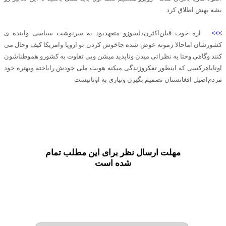
بشه بهش اطلاق کرد
>>>
اره خوب قبلن‌اکثرن‌دلسوزو متعهدبود به سرنوشت سیاسی واینده ی
کشورشان اماحالا زمونه عوض شده جاخوش کردن تو اروپا وامریکا کیف وحال می
کنند وگاهی وختا یه نظراتی میدن وناپدید میشن وبی تفاوت به کشورو هموطناشون
اونایاهرکسی که اینطور تفکروزندگی میکنه هویت ملی خودش راباخته وبهتره خود
مردم‌اصیل افغانستان تصمیم بگیرن ونیازی به اونانیست
مهلت ارسال نظر برای این مطلب تمام
شده است