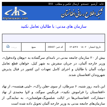
خانه
آرشیو
جستجو
ارسال عکس و مطلب
RSS
سازمان های مدنی: با طالبان تعامل نکنید
تاریخ انتشار:
۱۸:۰۲ ۱۴۰۵/۴/۷
کد خبر: 200437
منبع:
پرینت
بیش از ۲۰ سازمان جامعه مدنی در نامه‌ای سرگشاده به «یوهان واده‌فول»،
وزیر خارجه آلمان، در جریان سفرش به شهر کیل، خواهان قطع تعامل
دولت آلمان با طالبان و اجرای کامل تعهدات این کشور در قبال پذیرش
شهروندان افغانستان شدند.
این نامه، روز شنبه، ۶ سرطان، از سوی «هلن راک»، «لینی هینتسه»، از نهاد
«افغانستان را فراموش نکنید»، فرنگیس سوگند، و لاوا محمدی از نهاد
«مشارکت افغانستانی‌‌ها در ایالت شلسویگ-هولشتاین»، به نمایندگی از
سازمان‌های جامعه مدنی به وزیر خارجه آلمان تحویل داده شده است