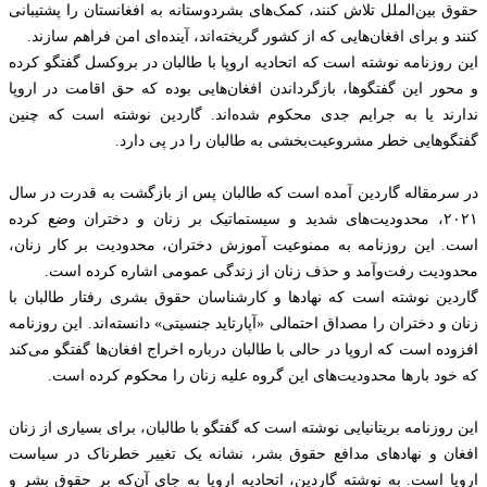
حقوق بین‌الملل تلاش کنند، کمک‌های بشردوستانه به افغانستان را پشتیبانی
کنند و برای افغان‌هایی که از کشور گریخته‌اند، آینده‌ای امن فراهم سازند.
این روزنامه نوشته است که اتحادیه اروپا با طالبان در بروکسل گفتگو کرده
و محور این گفتگوها، بازگرداندن افغان‌هایی بوده که حق اقامت در اروپا
ندارند یا به جرایم جدی محکوم شده‌اند. گاردین نوشته است که چنین
گفتگوهایی خطر مشروعیت‌بخشی به طالبان را در پی دارد.
در سرمقاله گاردین آمده است که طالبان پس از بازگشت به قدرت در سال
۲۰۲۱، محدودیت‌های شدید و سیستماتیک بر زنان و دختران وضع کرده
است. این روزنامه به ممنوعیت آموزش دختران، محدودیت بر کار زنان،
محدودیت رفت‌وآمد و حذف زنان از زندگی عمومی اشاره کرده است.
گاردین نوشته است که نهادها و کارشناسان حقوق بشری رفتار طالبان با
زنان و دختران را مصداق احتمالی «آپارتاید جنسیتی» دانسته‌اند. این روزنامه
افزوده است که اروپا در حالی با طالبان درباره اخراج افغان‌ها گفتگو می‌کند
که خود بارها محدودیت‌های این گروه علیه زنان را محکوم کرده است.
این روزنامه بریتانیایی نوشته است که گفتگو با طالبان، برای بسیاری از زنان
افغان و نهادهای مدافع حقوق بشر، نشانه یک تغییر خطرناک در سیاست
اروپا است. به نوشته گاردین، اتحادیه اروپا به جای آن‌که بر حقوق بشر و