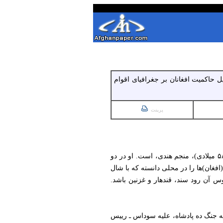
یل حاکمیت افغانان بر جغرافیای اقوام
پرینت
۱. کهن‌ترین جایی که از افغان ـ به‌عنوان قوم ـ یاد شده، نخست در کتاب «بریهت سمحیتا» اثر وراهه مهیرا (متوفی ۵۸۲ میلادی)، منجم هندی، است. او در دو
فغان)ها را در محلی دانسته که با شال
س آن رود سند، قندهار و غزنین باشد.
ر به جنگ ده پادشاه، علیه سوداس ـ رییس