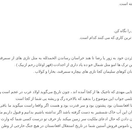
ته است.
را نگاه کن.
رین کاری که می کنند کدام است.
دن خود به زور یا رضا تا هند خراسان رساندن الحمدلله به مثل تازی های از سمرقند، 
رک ها امو متل شمال خو ده یاد داری از اجدادت (قهر اوغان رحم ازبیک ) .
ان کوهای سلیمان کجا تازی های بیچاره سمرقند، بخارا و کولاب .
قایی مهدی که تاجیک ها از کجا آمده اند ، چون تاریخ می‌گوید اولاد عرب در عجم است و 
و علمی جواب این موضوع را بدهید که بالاخره رگ و ریشه یی شما از کجا است
 افغانستان بود پشتون بود و سر قدرت بود و هست اگر واقعا راست میگوید ما باقی
ن این آب خاک شمشیر به دست گرفته باشد اگر نداشته باشیم بدانیم و قبول داریم ما 
ان دادن که حال ادعای ملکیت سر زمین میکند باز حرف تو درست کسی شما که وارث 
ناموس فروش آستین شما در تاریخ استقلال افغانستان در هیچ جنگ خارجی ار وطن ن