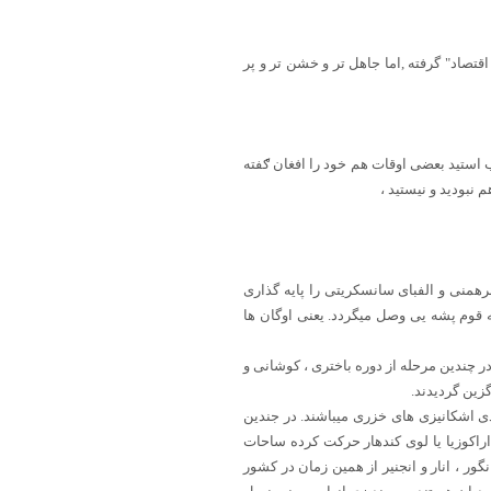
تصاد" گرفته ,اما جاهل تر و خشن تر و پر
 استید بعضی اوقات هم خود را افغان ګفته
نبودید و نیستید ،
برهمنی و الفبای سانسکریتی را پایه گذاری
ه قوم پشه یی وصل میگردد. یعنی اوگان ها
در چندین مرحله از دوره باختری ، کوشانی و
گزین گردیدند.
ی اشکانیزی های خزری میباشند. در جندین
اکوزیا یا لوی کندهار حرکت کرده ساحات
ور ، انار و انجنیر از همین زمان در کشور