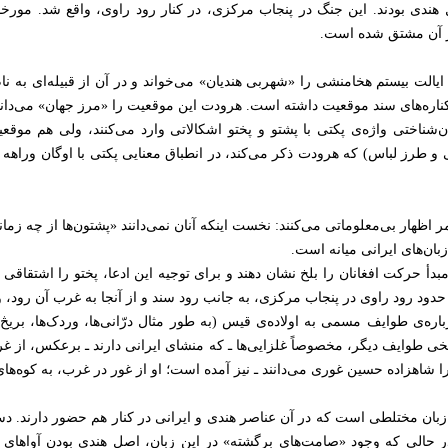
قبایل هندی بودند. این جنگ در پنجاب مرکزی، در کنار رود راوی، واقع شد. مو
از آن مشتق شده است.
یالت بیستم هخامنشی را «شهربی هندیان» می‌خواند و در آن از قبیله‌ای به نام
کناره‌های سند موقعیت داشته است. هرودت این موقعیت را «مرز جهان» می‌داند
‌شناختی واژه‌ی پکتی با پشتو و پختو اشکالاتی وارد می‌کنند، ولی هم موق
 طرز لباس) که هرودت ذکر می‌کند، در انطباق معنایی پکتی با اوگان وراهه 
امر اظهار بی‌معلوماتی می‌کنند: نخست اینکه آنان نمی‌دانند «پشتون‌ها از چه
زبان‌های ایرانی میانه است.
بدأ حرکت افغانان را بلخ نشان دهند و برای توجیه این ادعا، پختو را اشتقاقی ا
دود رود راوی در پنجاب مرکزی، به جانب رود سند و از آنجا به غرب آن رود، و
ره‌ی طوایف مسمی به اولاده‌ی قیس (به طور مثال درّانی‌ها، وردک‌ها، بریڅ
خی طوایف دیگر، مخصوصاً غلزایی‌ها ـ که منشای ایرانی دارند ـ برعکس، از
 را شاهزاده حسین غوری می‌دانند ـ نیز آمده است؛ او از غور در غرب، به کوه‌ه
تو، زبان مختلطی است که در آن عناصر هندی و ایرانی در کنار هم حضور دارند. دس
حالی که وجود «صامت‌های برگشته» در این زبان، اصل هندی بودن آواهای آ