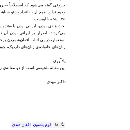
حروفی گفته می‌شود که اصطلاحاً «حروف پ
وجود ندارد. همچنان، «اعداد پشتو شباه
۴۵ ـ پنځه څلویښت.
بحث هندی بودن، ایرانی بودن یا «هندوا
می‌کردند، اصرار بر ایرانی بودن آن دا
استعمار، در پی اثبات افغان‌شمردن برخ
زبان‌های خانواده‌ی زبان‌های داردیک، چون
یادآوری:
این مقاله تلخیصی است از دو مقاله‌ی زیر: ۱) تاریخ پژوهش در نام‌واژه‌های افغان و پشتون؛ ۲) جغرافیای تاریخی پکتیا
داکتر مهدی
تگ ها:
قوم پشتون
افغان هندی