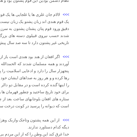
نظام دشمن بودین این قوم پشتون بود و 
>>>
لالام جان غلزی ها یا غلجایی ها یک قو
یک قوم هندی اند زبان پشتو یک زبان نیس
دقیق ورود قوم پتان پشتان پشتون به سرزم
شدند حسب نیروی قبیلوی دسته های بزرگی 
تاریخی غیر پشتون دارد تا سه صد سال ‌پیش
>>>
اگر افغان از هند بود هندی است باز 
آوردند و همه مسلمان شدند که الحمدالله ت
پنجهزار سال را دارد و ادعایی اسلامیت را پ
رها کرده و و هر روز به صداهای ایشان خود 
برای خود تاریخ ساختید و چطور قهرمان ها 
ستاره های افغان بلوجابهای ساعت بعد از چ
است که دیوانه را پرسید در کونت درخت س
>>>
از این همه پشتون وتاجک وازبک وهزار
دیگه کدام دستاورد ندارند.
خدا غرق کند این وطن را که از این مردم 