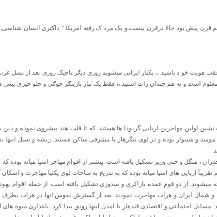
 قرن پیش بود حالا درقرن بیست و یک مرد ک رفته امریکا " داکتری انسان شناسی, اق
ب هویت خو د باشید ،، یکبار ایرانی میشوید روزی دیګر تاجیک روزی بعد از نسل عرب
علوم است و نه هم چندان زات استید ،، فقط یک تبار بازینګر جوګی و چلو چیزی بیش هم 
 نشین اولین مهاجرین اریایی گریودا ها هستند. که تا قلب هند پیشروی نموده و دین 
مومند و شینوار بوده و در لوی ننگرهار یا مشرقی ساکن هستند. ریشه و نسل اینها ب
.
جدران ، منگل و حتی وزیر تشکیل یافته است. پیشتر از اقوام مهاجر اسیا میانه بوده که 
م تقریبآ اریایی های اسیا میانه بوده که به ندریج به ساحات لوی پکتیا مهاجرت و اسکان 
 میشوند. از دو قوم عمده باراکزی و سدوزی تشکیل یافته است. از جمله اقوام یهود
 و شمال ایران و هرات مهاجرت نمودند. بعد از گسترش نفوس انها در هرات بطرف ار
مسایل اجتماعی و اقتصادی قندهار با امدن اینها رونق پیدا کرد. باغداری میوه های انگ