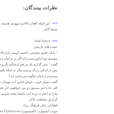
نظرات بینندگان:
>>>
این قبیله افغان بالاخره یهودی هستند
شیما کابل
Zaid Yahya
>>>
عقده های تاریخی
" بایک غلزی صحبتی داشتم اوپس ازارتکاب
پیوسته بود ازاوپرسیدم که اگر بر درانیان 
گفت " نمی گذارم يك تن هم ازچنگم بگریزد,
پس از اندکی درنگ پرسید مگر نه اینکه باه
پرسیدم درانیان چگونه مردمانی اند؟
گفت بسیار خوب, خوش لباس اند, مهمان نواز
کف داده ایم میسوزد و می خواهیم انان هم به
مارا به اسارت برده اید, باشما متحد شویم.....
گزارش سلطنت کابل
افغانان, جای, فرهنگ, نژاد
مونت استوارت الفنستون( Mountstuart Elphinstone)