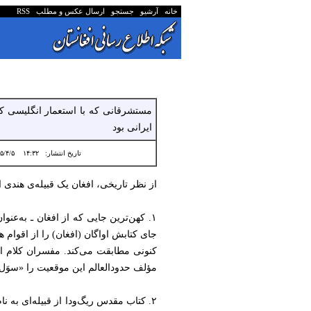
خانه
آرشیو
جستجو
ارسال عکس و مطلب
RSS
مستشرقانی که با استعمار انگلیسی کار 
ایرانی بود
تاریخ انتشار:
۱۴:۳۲ ۱۴۰۵/۴/۵
از نظر تاریخی، افغان یک قبیله‌ی هندی 
جای کتابش اواگان (افغان) را از اقوام
کنونی مطابقت می‌کند. مفسران کلام او
مؤلف حدودالعالم این موقعیت را «سوَل» 
۲. کتاب مقدس ریگ‌ودا از قبیله‌ای به ن