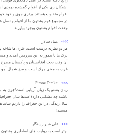
رایج یافته است. در اصل نامگذاری قومی ان
اشیکان زی یکی از اقوام گمشده یهودی اند
اقوام متقاوت هستند. برتری جوی و خود خوا
در مجموع قوم پشتون ما از اقوام و نسل ه
وحدت اقوام پشتون بوجود بیاورند.
>>>
عماد سالار
هر دو نظریه درست است، غلزی ها شاخه پشتون
ترک ها با تیمور به این سرزمین امدند و م
آن وقت بحث افغانستان و پاکستان مطرح نبو
غرب به معنی مرګ است. و مرز شمال آمو ب
Firooz Tarakai
>>>
زبان پشتو یک زبان آریایی است!چون به ب
باشند چه مشکلی دارد؟!صدها سال جغرافیای
سال زندگی در این جغرافیا را داریم شاید ه
هستند!
>>>
علی شیر رستگار
بهتر است به روایت های اساطیری پشتون ها