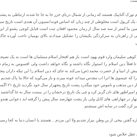
هست
م تورک آلتاییک هستند که زمانی از شمال دریای خزر جا به جا جا شدند ارتباطی به پشتو 
ت یک‌ کریول است مخلوطی از چند زبان که اساس فوندانسیون آن هندی است تاریخ سر
ین ما کمتر از سه صد سال از زمان محمود افغان ثبت است قبایل کوچی پشتو از این ز
از راهزنان به سرکردگی یکیشان را تشکیل میدادند بالای بومیان تاخت آورده حاکم
از کوهی سلیمان وارد قوم یهود است باز هم افتخار اسلام ‌مسلمان ها است به یک نصیح
ا فعلاً دین اسلام را استوار نگاه داشته و نگاه خواهد داشت ولی افسوس به زمام دا
یش از انبیا و از حضرت محمد (ص) می‌کند به جای که دین اسلام را این تیکه داران پنج
را که عیسوی ها انرا اب مقدس میداند غوته میزند و باز می‌گوید که حالا ما پاک شدیم
را اینها گنده کر
و امپراطور های تان گریز کرد و چی یک تاریخ درخشان را در بیست سال به جا گذاشتی
هار در چهاراهی های کابل ولی باز پشت چهارصد سال پیش را گرفته اید دعوایی هندو یه
بز کرد گفت در سایه اش مینشنم
ه گفتن بیخی از ین وطن بیزار شدیم ولا این مردم ....هستند یا انسان دنیا به کجا 
بی عقل خلاص شود