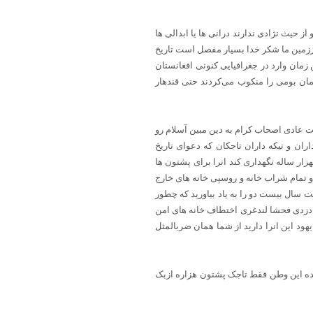
از حیث نژادی ندارند درانی ها یا ابدالی ها
زمین ما شکر خدا بسیار مفصل است تاریخ
مان وارد در جغرافیایی کنونی افغانستان
ان بومی را منکوب می‌کردند حتی قندهار
ت عادی اصحاب کرام به دین مبین آسلام رو
ران و تیکه داران تاجکان که دعوای تاریخ
هزار ساله نگهداری کند انرا برای پشتون ها
 و تمام شراب خانه و روسپی خانه های خارج
ده است و در مقابل دو دالر از دین مذهب و ناموس خود میگذرد پشت تاریخ پنجهزار سال خود نگردید تاریخ ۲۱ اگست سال بیست دو را به یاد بیاورید که چطور
د دزدی فحشا لندغری اختطاف خانه های امن
ود این انرا دارید از شما همان ضربالمثل
رسیده این وطن فقط تاجک پشتون هزاره ازبک