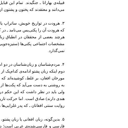
قبیله‌ی بهاراتا ـ جنگیدند. تمام این 
می‌دانند و معتقدند که پختون و پشتون 
۳. هرودت در تواریخ خویش، ساتراپ یا ا
که هرودت آن را پکتی‌یس می‌نامد ـ در 
هرچند بعضی از محققان در انطباق زبان
مشخصات اجتماعی پکتی‌ها (ستیزه‌جویی و
نمی‌گذارد.
۴. مردم‌شناسان و زبان‌شناسان در دو 
دوم اینکه زبان پشتو ادامه‌ی کدام‌یک از 
مورخان افغان، بر غلط، کوشیده‌اند که م
به روشنی به دست می‌آید که پکت‌ها از ح
ولی باید در نظر داشت که این حکم دربا
هندی دارند) صادق است. اما حرکت تاری
روایت سنتی افغانان ـ که پدر غلزایی‌ها
۵. بدین‌گونه، زبان افغانی یا زبان پش
فارسی و فارسی‌شده‌ی عربی است؛ در 