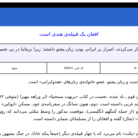
افغان یک قبیله‌ی هندی است
می‌کردند، اصرار بر ایرانی بودن زبان پشتو داشتند؛ زیرا بریتانیا در پی تحم
کد خبر: 200425
منبع:
است و زبان پشتو، عضو خانواده‌ی زبان‌های «هندوایرانی» است.
 هند غربی دانسته است. دوم، هیون تسانگ در سفرنامه‌ی خود، مسکن «اپوکین» (ا
 (از جمله کننگهم انگلیسی)، موقعیت مذکور را وسط مثلثی می‌دانند که رؤو
(شال) گفته و افغانان را از مسلمانان متمایز دانسته است.
ام «پکت» نام می‌برد که با چهار قبیله‌ی دیگر (جمعاً پنکه جانا)، در جنگ مشهو