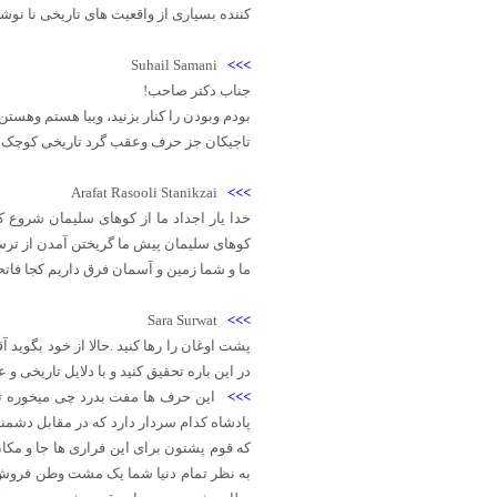
کننده بسیاری از واقعیت های تاریخی نا نوش
Suhail Samani
>>>
جناب دکتر صاحب!
بودم وبودن را کنار بزنید، وبیا هستم وهستن 
تاجیکان جز حرف وعقب گرد تاریخی کوچک ت
Arafat Rasooli Stanikzai
>>>
خدا یار اجداد ما از کوهای سلیمان شروع کر
کوهای سلیمان پیش ما گریختن آمدن از ترس ت
ما و شما زمین و آسمان فرق داریم کجا فاتح
Sara Surwat
>>>
پشت اوغان را رها کنید .حالا از خود بگوید آ
در این باره تحقیق کنید و با دلایل تاریخی 
>>>
این حرف ها مفت بدرد چی میخوره تا
پادشاه کدام سردار دارد که در مقابل دشمنا
که قوم پشتون برای این فراری ها جا و مک
به نظر تمام دنیا شما یک مشت وطن فروش 