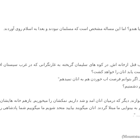
 یا هندو؟ اما این مساله مشخص است که مسلمان نبودند و بعدا به اسلام روی آوردند.
 قتل ازخانه اش, در کوه های سلیمان گریخته به غارتگرانی که در غرب سیستان اقا
دست یابد انان را خواهد کشت؟
 اگر بتوانم فرصت اب خوردن هم به انان نمیدهم"
م دشمنیم؟
ند, دیگر که درمیان انان امد و شد داریم, نمکشان را میخوریم, بازهم خانه هایشان 
 بینوایی ما مبتلا گردند. انان میگویند بیایید متحد شویم ما میگوییم شما پادشاهی را ا
. ".