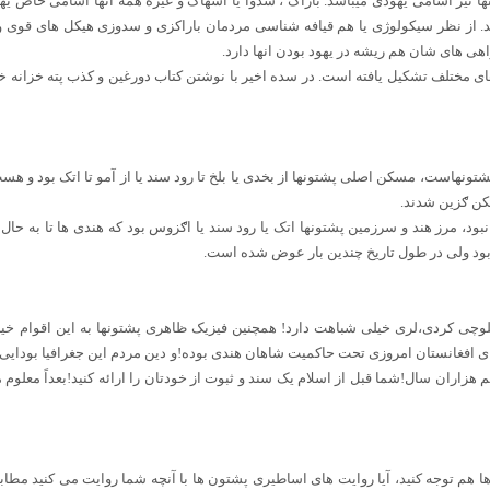
ها نیز اسامی یهودی میباشد. باراک ، سدوا یا اسهاک و غیره همه انها اسامی خاص یه
. از نظر سیکولوژی یا هم قیافه شناسی مردمان باراکزی و سدوزی هیکل های قوی و ب
هی های شان هم ریشه در یهود بودن انها دارد.
ای مختلف تشکیل یافته است. در سده اخیر با نوشتن کتاب دورغین و کذب پته خزانه 
هاست، مسکن اصلی پشتونها از بخدی یا بلخ تا رود سند یا از آمو تا اتک بود و هست. 
سکن ګزین شدند.
د، مرز هند و سرزمین پشتونها اتک یا رود سند یا اګزوس بود که هندی ها تا به حال
ود ولی در طول تاریخ چندین بار عوض شده است.
لوچی کردی،لری خیلی شباهت دارد! همچنین فیزیک ظاهری پشتونها به این اقوام خی
 افغانستان امروزی تحت حاکمیت شاهان هندی بوده!و دین مردم این جغرافیا بودایی ب
م هزاران سال!شما قبل از اسلام یک سند و ثبوت از خودتان را ارائه کنید!بعداً معلو
 هم توجه کنید، آیا روایت های اساطیری پشتون ها با آنچه شما روایت می کنید مطا