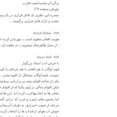
برگردان محمداصف فکرت
پاورقی,صفحه 378
تبصره:اين نظری يك قاتل فراری در یک ونیم
عقده تر ازان قاتل فراری برگشته.....
Aryob Didan
>>>
هویت افغان معلوم است ،، مهربانی کرده عق
، از نسل ظاهرشاه میشوید ،، نه نطفه تان م
Aryee Asil
>>>
با عرض ادب استاد بزرگوار
قوم اوگان یا هم افغان یا هم غرجای یا کوه
نمودند. قوم اوگان متشکل از اقوم ساپی ، 
یکی از شاخه اقوام پشه یی و اریایی میباشند
لیکن اقوام ساکن در لوی پکتیا که از اقوام 
یفتلی ها به انجا مهاجرت کرده اند. این ها ه
اما پشتون های جنوب و غرب که درانی گفته
مرحله از جنوب اسراییل به طرف آذربیجان
خوش اب هوای ارغنداب ها را انتخاب کردند. 