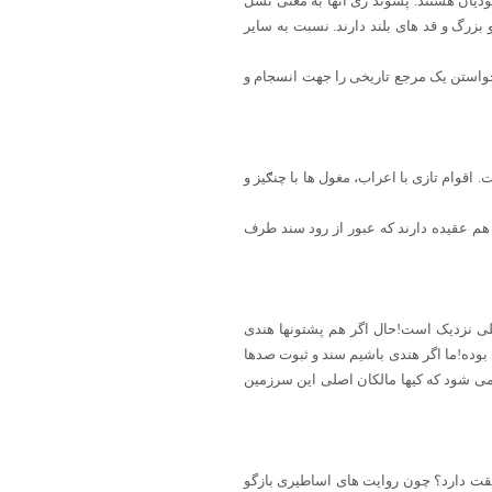
ودیان هستند. پسوند زی انها به معنی نسل
زرگ و قد های بلند دارند. نسبت به سایر
خواستن یک مرجع تاریخی را جهت انسجام و
اقوام تازی با اعراب، مغول ها با چنګیز و
 هم عقیده دارند که عبور از رود سند طرف
لی نزدیک است!حال اگر هم پشتونها هندی
وده!ما اگر هندی باشیم سند و ثبوت صدها
م می شود که کیها مالکان اصلی این سرزمین
بقت دارد؟ چون روایت های اساطیری بازگو