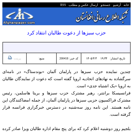
خانه
آرشیو
جستجو
ارسال عکس و مطلب
RSS
حزب سبزها از دعوت طالبان انتقاد کرد
تاریخ انتشار:
۱۹:۳۴ ۱۴۰۵/۴/۳
کد خبر: 200418
منبع:
پرینت
چندین نماینده حزب سبزها در پارلمان آلمان «بوندستاگ» در نامه‌ای
سرگشاده به نهادهای اتحادیه اروپا گفته است که دعوت از نمایندگان طالبان
به اروپا «یک اشتباه جدی» است.
فرانسیسکا برانتنر، رهبر مشترک حزب سبزها و بریتا هاسلمن، رئیس
مشترک فراکسیون حزبی سبزها در پارلمان آلمان، از جمله امضاکنندگان این
نامه هستند. این نامه روز سه‌شنبه در دسترس خبرگزاری فرانسه قرار
گرفته است.
بلجیم روز دوشنبه اعلام کرد که برای پنج مقام اداره طالبان ویزا صادر کرده