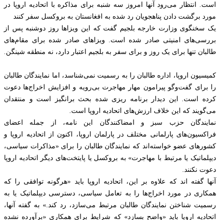
است. انتظار می‌رود آنها امروز سه شنبه برای مذاکره با اتحادیه اروپا در
مورد برگشت دادن پناهجویان رد شده به افغانستان به بروکسل سفر کنند
یک سخنگوی وزارت خارجه بلجیم گفت که این ویزاها روز دوشنبه پس از
بررسی‌های امنیتی صادر شده است. ویزاهای صادر شده برای مقام‌های
طالبان تنها برای یک روز و برای سفر به بلجیم اعتبار دارد، نه منطقه شینگن.
کمیسیون اروپا، اداره طالبان را به رسمیت نمی‌شناسد، اما نمایندگان طالبان
را برای گفت‌وگو پیرامون مهار مهاجرت بی‌رویه و افزایش اخراج‌ها دعوت
کرده است. این دیدار برنامه ریزی شده بحث برانگیز است و منتقدان
می‌گویند که این خلاف ارزش‌های اتحادیه اروپا است.
نمایندگان حزب سبز و امضاکنندگان این نامه، از جمله اعضای
فراکسیون‌های پارلمانی مختلف در پارلمان اروپا، اکنون از اتحادیه اروپا و
کشورهای عضو خواسته‌اند که نمایندگان طالبان را برای «مذاکرات سیاسی،
دیپلماتیک یا مرتبط با مهاجرت» به بروکسل یا پایتخت‌های دیگر اتحادیه اروپا
دعوت نکنند.
آنها گفته اند که علاوه بر این، اتحادیه اروپا باید «هرگونه توافقی را که
همکاری در مورد اخراج‌ها را به تعامل سیاسی، دسترسی دیپلماتیک یا به
رسمیت شناختن نمایندگان طالبان مرتبط می‌سازد، رد کند.» به گفته آنها،
اتحادیه اروپا باید «واضح بسازد» که شرایط برای همکاری «برآورده نشده