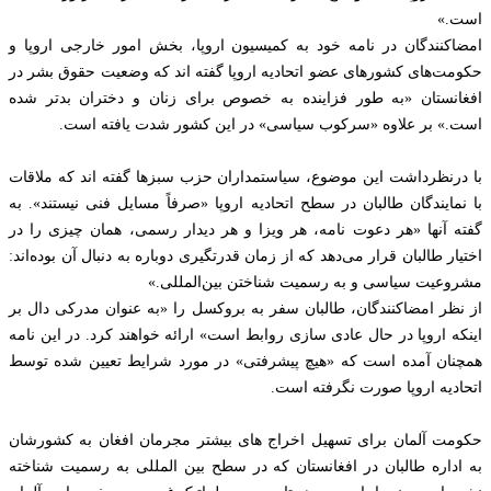
است.»
امضاکنندگان در نامه خود به کمیسیون اروپا، بخش امور خارجی اروپا و
حکومت‌های کشورهای عضو اتحادیه اروپا گفته اند که وضعیت حقوق بشر در
افغانستان «به طور فزاینده به خصوص برای زنان و دختران بدتر شده
است.» بر علاوه «سرکوب سیاسی» در این کشور شدت یافته است.
با درنظرداشت این موضوع، سیاستمداران حزب سبزها گفته اند که ملاقات
با نمایندگان طالبان در سطح اتحادیه اروپا «صرفاً مسایل فنی نیستند». به
گفته آنها «هر دعوت نامه، هر ویزا و هر دیدار رسمی، همان چیزی را در
اختیار طالبان قرار می‌دهد که از زمان قدرتگیری دوباره به دنبال آن بوده‌اند:
مشروعیت سیاسی و به رسمیت شناختن بین‌المللی.»
از نظر امضاکنندگان، طالبان سفر به بروکسل را «به عنوان مدرکی دال بر
اینکه اروپا در حال عادی سازی روابط است» ارائه خواهند کرد. در این نامه
همچنان آمده است که «هیچ پیشرفتی» در مورد شرایط تعیین شده توسط
اتحادیه اروپا صورت نگرفته است.
حکومت آلمان برای تسهیل اخراج های بیشتر مجرمان افغان به کشورشان
به اداره طالبان در افغانستان که در سطح بین المللی به رسمیت شناخته