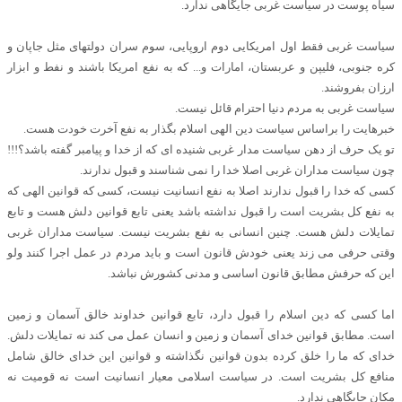
سیاه پوست در سیاست غربی جایگاهی ندارد.
سیاست غربی فقط اول امریکایی دوم اروپایی، سوم سران دولتهای مثل جاپان و
کره جنوبی، فلیپن و عربستان، امارات و... که به نفع امریکا باشند و نفط و ابزار
ارزان بفروشند.
سیاست غربی به مردم دنیا احترام قائل نیست.
خبرهایت را براساس سیاست دین الهی اسلام بگذار به نفع آخرت خودت هست.
تو یک حرف از دهن سیاست مدار غربی شنیده ای که از خدا و پیامبر گفته باشد؟!!!
چون سیاست مداران غربی اصلا خدا را نمی شناسند و قبول ندارند.
کسی که خدا را قبول ندارند اصلا به نفع انسانیت نیست، کسی که قوانین الهی که
به نفع کل بشریت است را قبول نداشته باشد یعنی تابع قوانین دلش هست و تابع
تمایلات دلش هست. چنین انسانی به نفع بشریت نیست. سیاست مداران غربی
وقتی حرفی می زند یعنی خودش قانون است و باید مردم در عمل اجرا کنند ولو
این که حرفش مطابق قانون اساسی و مدنی کشورش نباشد.
اما کسی که دین اسلام را قبول دارد، تابع قوانین خداوند خالق آسمان و زمین
است. مطابق قوانین خدای آسمان و زمین و انسان عمل می کند نه تمایلات دلش.
خدای که ما را خلق کرده بدون قوانین نگذاشته و قوانین این خدای خالق شامل
منافع کل بشریت است. در سیاست اسلامی معیار انسانیت است نه قومیت نه
مکان جایگاهی ندارد.