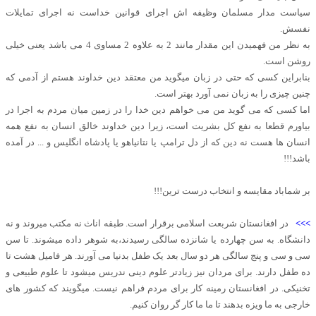
سیاست مدار مسلمان وظیفه اش اجرای قوانین خداست نه اجرای تمایلات
نفسش.
به نظر من فهمیدن این مقدار مانند 2 به علاوه 2 مساوی 4 می باشد یعنی خیلی
روشن است.
بنابراین کسی که حتی در زبان میگوید من معتقد دین خداوند هستم از آدمی که
چنین چیزی را به زبان نمی آورد بهتر است.
اما کسی که می گوید من می خواهم دین خدا را در زمین میان مردم به اجرا در
بیاورم قطعا به نفع کل بشریت است، زیرا دین خداوند خالق انسان به نفع همه
انسان ها هست نه دین که از دل ترامپ یا نتانیاهو یا پادشاه انگلیس و ... در آمده
باشد!!!
بر شماباد مقایسه و انتخاب درست ترین!!!
>>>
در افغانستان شربعت اسلامی برقرار است. طبقه اناث نه مکتب میروند و نه
دانشگاه. به سن چهارده یا شانزده سالگی رسیدند،به شوهر داده میشوند. تا سن
سی و سی و پنج سالگی هر دو سال بعد یک طفل بدنیا می آورند. هر فامیل هشت تا
ده طفل دارند. برای مردان نیز زیادتر علوم دینی ندریس میشود تا علوم طبیعی و
تخنیکی. در افغانستان رمینه کار برای مردم فراهم نیست. میگویند که کشور های
خارجی به ما ویزه بدهند تا ما ما کار گر روان کنیم.