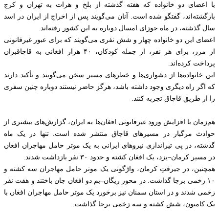
با اعضای دو خانواده که هفته گذشته از بلخ و هرات به تهران و کرج
بازگشته‌اند، گفتگو شده است. آنان می‌گویند پس از اخراج از ایران در اسد
سال گذشته، در ماه جوزای امسال دوباره به این کشور رفته‌اند.
اعضای این دو خانواده چهار و شش نفری می‌گویند که برای عبور غیرقانونی
از مرز، برای هر نفر، از جمله کودکان، ۴۰ هزار افغانی به قاچاقبران
پرداخت کرده‌اند.
این خانواده‌ها از دشواری‌ها و خطرهای مسیر سخن می‌گویند و تأکید دارند
که اگر راه دیگری وجود داشته باشد، هرگز حاضر نیستند دوباره چنین سفری
را از طریق قاچاق تجربه کنند.
هم‌زمان با افزایش ورود غیرقانونی افغان‌ها به ایران، گزارش‌های بیشتری از
حوادث مرگبار در مسیرهای قاچاق منتشر شده است. تنها در یک ماه
گذشته، در پی تیراندازی نیروهای ایرانی به یک موتر حامل مهاجران افغان
در مسیر کرمان–یزد، یک افغان کشته و حدود ۳۰ نفر بازداشت شدند.
همچنین، در جیرفتِ کرمان، واژگونی یک موتر حامل مهاجران سه کشته و
۱۰ زخمی برجا گذاشت. در محور ریگان–بم دو افغان جان باختند و هفت نفر
زخمی شدند و در استان سمنان نیز برخورد یک موتر حامل مهاجران افغان با
یک کامیون، شش کشته و سه زخمی برجا گذاشت.