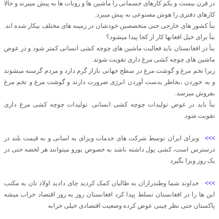
در قرن بیست و یکم کارهای جسمانی را ماشین ها و روبات ها به پیش میبرند و حالا
کارهای دفتری را هوش مصنوعی به پیش میبرد.
بنأ کشور های خارجی حتی متخصصین خودشان در زمینه های مختلف بیکار شده اند.
بنأ برای خیل افغانها کار از کجا پیدا میشود؟
بنأ در افغانستان باید فعالیت ماشین های چوچه کشی انسانی کمتر شود و در عوض
ماشین های چوچه کشی مرغ داری تقویت شوند.
زیرا تخم مرغ و گوشت مرغ در سطح جهانی بازار گرم دارد و مردم گرسنه میشوند
و به خوردن ،بخاطر بدست آوردن انرژی ضرورت دارند و گوشت مرغ و تخم مرغ
بفروش میرسد.
بنأ باید در عوض تولیدات چوچه کشی انسانی. تولیدات چوچه کشی مرغ داری
تقویت شود.
>>>
ویزای ایران توسط شرکت های خدمات ویزای به اسانی و به قیمت بلند در
درسترس است، کشی پول داشته باشد به خصوص یورو میتوانند هر لحضه حتی در
یک روز ویزا بگیرد
>>>
خداوند شما وطندراران به طالبان کمک کردید چای دادید اولاد تان به مکتب
این ها را در افغانستان تسلط پیدا کرد افغانستان روز به روز اقتصاد خراب میشه
پاکستان حتی نظر چینی عوض کرده وضعیت اقتصادی خیلی خرابه