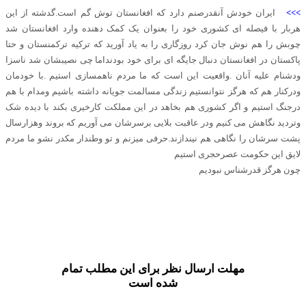
>>>
ایران خودش آنقدرصنم دارد که افغانستان توش گم است.گدشته از این
هربار با فیصله ای کشوری خود را بعنوان یک کمک دهنده وارد افغانستان شد
چوبش را هم نوش جان کرد روزگاری را به یاد آورید که ترکیه ترکمنستان و حتا
پاکستان در افغانستان دنبال جایگه ای برای خود بودنداما چی نصیبشان شد ناسزا
ودشنام علیه آنان .واقعیت این است که ما مردم ناهمسازی استیم .با خودمان
ودرکنار هم که هرگز نتوانستیم زندگی مسالمت جویانه داشته باشیم ومدام با هم
درجنگ استیم و اگر کشوری هم بخاهد در این مملکت کارخیری بکند با دیده شک
وتردید نگاهش می کنیم ودر عاقبت بلایی برسرشان می آوریم که بروند وهزارسال
پشت سرشان را نگاهی هم نیندازند.حرفی میزنم و تو وطندار مکدر نشو ما مردم
لایق این حکومت عصرحجری استیم
چون هرگز قدرشناس نبودیم
مهلت ارسال نظر برای این مطلب تمام
شده است