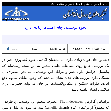
خانه
آرشیو
جستجو
ارسال عکس و مطلب
RSS
نحوه نوشیدن چای اهمیت زیادی دارد
تاریخ انتشار:
۱۲:۴۶ ۱۴۰۵/۳/۲۴
کد خبر: 200349
منبع:
پرینت
دیجیاتو: چای فواید زیادی دارد، اما محققان آکادمی علوم کشاورزی چین در
یک بررسی جامع روی مطالعات علمی پیشین به این نتیجه رسیده‌اند که
پتانسیل افزایش طول عمر و مزایای این نوشیدنی، به نحوه مصرف آن
بستگی دارد. بررسی‌های جدید نشان می‌دهند که وجود بقایای سموم دفع
آفات، فلزات سنگین و میکروپلاستیک‌ها در چای می‌تواند خطراتی برای
سلامتی انسان داشته باشد.
براساس گزارش The Independent، مصرف منظم این نوشیدنی پرطرفدار
که معمولاً از برگ‌های گیاه Camellia sinensis تهیه می‌شود، به دلیل داشتن