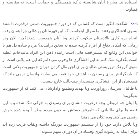
ایستاده‌اند. مبارزهٔ آنان شایستهٔ درک، همبستگی و حمایت است، نه مقایسه و
قضاوت
>>>
شگفت انگیز است که کسانی که در دوره جمهوریت دستی درقدرت داشتند
بسوی افشاگری رفتند.اما سوال اینجاست که این قهرمانان پوشالی چرا همان وقت
انجام بزه کاری بالادستان سکوت کردند وبا آنان همدست شدند؟چرا الان ودر
زمانی که امکان دفاع از افراد گرفته شده به سخن درآمدند؟ مردم ساده دل هم با
خواندن این وقایع که بیشتر قصه هایی است زاییده ذهن این افراد مانندخانم عطیه
است.بگذارید شک کنم به این افشاگری ها وخوب می دانم که این هم پلانی است از
سوی گروهک تروریستی طالبان برای لجن مال کردن دوران جمهوریت پلانی است
که بازیگرانش برای رسیدن به اهداف خود قصه می سازند وانسان درمی ماند که
قصدشان از این افشاگری چیست.از چندحالت خارج نیست:
یا طالبان سرشان زورآوردند وبا تهدید وتطمیع وادارشان می کنند که از جمهوریت
بدبگویند!
یا اینان چه دروطن وچه درغربت دلشان برای رسیدن به چوکی تنگ شده و با این
قصه ها برای طالبانی که تامرفق دستش به خون مردم وطن آلوده شده خوش
رقصی می کنند ودم تکان می دهند!
ویا تلاش دارند خود را از سیستم جمهوریت دورنگه داشته ونقاب فریب زده اند
برای اینکه به رشوت گیری وفساد در آن دوران متهم نشوند!