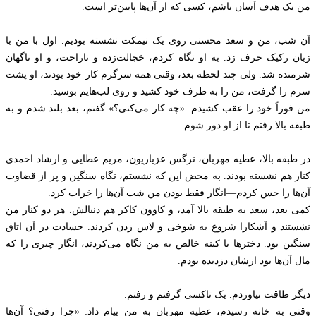
من یک هدف آسان باشم، کسی که از آن‌ها پایین‌تر است.
آن شب، من و سعد محسنی روی یک نیمکت نشسته بودیم. اول با من با
زبان رکیک حرف زد. به او نگاه کردم، خجالت‌زده و ناراحت، و او ناگهان
شرمنده شد. ولی چند لحظه بعد، وقتی همه سرگرم کار خود بودند، او پشت
سرم را گرفت، من را به طرف خود کشید و روی لب‌هایم بوسید.
من فوراً خود را عقب کشیدم. «چه کار می‌کنی؟» گفتم، بعد بلند شدم و به
طبقه بالا رفتم تا از او دور شوم.
در طبقه بالا، عطیه مهربان، نرگس عزیاریون، مریم عطایی و ارشاد احمدی
کنار هم نشسته بودند. به محض این که نشستم، نگاه سنگین و پر از قضاوت
آن‌ها را حس کردم—انگار فقط بودن من شب آن‌ها را خراب کرد.
کمی بعد، سعد به طبقه بالا آمد، و کاوون کاکر هم دنبالش. هر دو کنار من
نشستند و آشکارا شروع به شوخی و لاس زدن کردند. حسادت در آن اتاق
سنگین بود. دخترها با کینه خالص به من نگاه می‌کردند، انگار چیزی را که
مال آن‌ها بود ازشان دزدیده بودم.
دیگر طاقت نیاوردم. یک تاکسی گرفتم و رفتم.
وقتی به خانه رسیدم، عطیه مهربان به من پیام داد: «چرا رفتی؟ آن‌ها