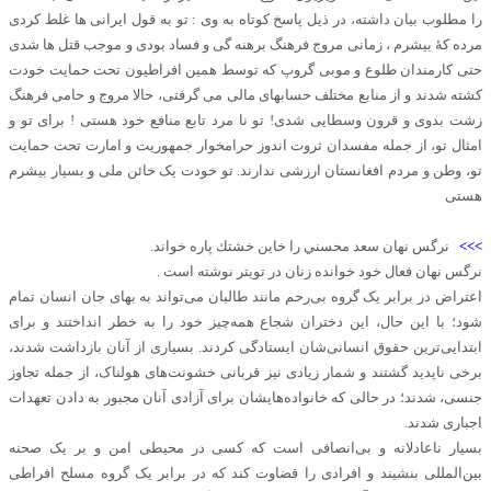
را مطلوب بیان داشته، در ذیل پاسخ کوتاه به وی : تو به قول ایرانی ها غلط کردی
مرده کهٔ بیشرم ، زمانی مروج فرهنگ برهنه گی و فساد بودی و موجب قتل ها شدی
حتی کارمندان طلوع و موبی گروپ که توسط همین افراطیون تحت حمایت خودت
کشته شدند و از منابع مختلف حسابهای مالی می گرفتی، حالا مروج و حامی فرهنگ
زشت بدوی و قرون وسطایی شدی! تو نا مرد تابع منافع خود هستی ! برای تو و
امثال تو، از جمله مفسدان ثروت اندوز حرامخوار جمهوریت و امارت تحت حمایت
تو، وطن و مردم افغانستان ارزشی ندارند. تو خودت یک خائن ملی و بسیار بیشرم
هستی
>>>
نرگس نهان سعد محسني را خاين خشتك پاره خواند.
نرگس نهان فعال خود خوانده زنان در تويتر نوشته است .
اعتراض در برابر یک گروه بی‌رحم مانند طالبان می‌تواند به بهای جان انسان تمام
شود؛ با این حال، این دختران شجاع همه‌چیز خود را به خطر انداختند و برای
ابتدایی‌ترین حقوق انسانی‌شان ایستادگی کردند. بسیاری از آنان بازداشت شدند،
برخی ناپدید گشتند و شمار زیادی نیز قربانی خشونت‌های هولناک، از جمله تجاوز
جنسی، شدند؛ در حالی که خانواده‌هایشان برای آزادی آنان مجبور به دادن تعهدات
اجباری شدند.
بسیار ناعادلانه و بی‌انصافی است که کسی در محیطی امن و بر یک صحنه
بین‌المللی بنشیند و افرادی را قضاوت کند که در برابر یک گروه مسلح افراطی