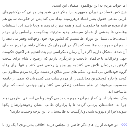
اما جواب مردم به این بوقلمون صفتان این است:
هیچ کس فساد در دوران جمهوریت را منکر نمی شود ودر جهانی که درکشورهای
غربی مدعی حقوق بشر فساد درهرزمینه بیداد می کند پس در حکومت سابق هم
قرارنبوده فرشته ها حکومت کنند و همه چیز پاک ومنزه وبجا باشد این اشتباهات
وعلطی ها بخشی از همان سیستم جدید مدرنیته وحکومت براساس رای مردم
است...حالی شما این دوران طالبیسم که کشور بوی خون وجهالت وفقر می دهد را
با دوران جمهوریت مقایسه کنید.اگر در آن زمان یک مشکل داشتیم امروز به جای
آن صدها مشکل داریم اگر در آن زمان دمکراسی نیم بندداشتیم هم اکنون حکومت
جهل وخرافات با حاکمان نانجیب و غارتگری داریم که ازصبح تا شام برای سخت
گرفتن برمردمان تلاش می کنند.به پیر وجوان رحمی نمی کنند و تنها برای رفاه
گروه خودتلاش می کنند وبا شکم های سیر شلاق در دست برگرده مردم مظلوم می
کوبند واجازه کوچکترین مخالفتی را از مردم سلب می کنند.زنان که نیمی از جامعه
محسوب میشوند در ظلم مضاعف زندگی می کنند واین جهنمی است که برای
ماساخته اند.
ویک پیشنهاد: اینان که از دوران جمهوریت بد می گویند وبا بی انصافی نظرمی دهند
چرا به افغانستان برنمی گردند تا با برادران طالب نشان وخونخوارشان یکجا
شوند؟چرا از دیپروت شدن وبازگشت به طالبستان تا این درجه وحشت دارند؟
>>>
تو خودت از زن های دگر حاضر ان مجلس در بد اخلاقی بدتر بودی ! یک زن با