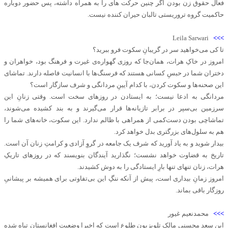
فعال حقوق زن بودن اگر چنین حرکت های را به همراه داشته، پس حضور دوباره
حاکمیت گروه تروریستی تالبان حیران کننده نیست.
Leila Sarwari
>>>
تا کی می‌خواهید سر در گریبانِ سکوت فرو ببرید؟
امروز در خاکِ هرات، همان‌جا که روزی گهواره‌ی غیرت و فرهنگ بود، خواهران و
دختران شما در حبسِ کسانی هستند که فرسنگ‌ها با انسانیت فاصله دارند. تماشای
این صحنه‌ها و سکوت کردن، با کدام آیینِ مردانگی و شرف سازگار است؟
مردانگی به ادعا نیست؛ به ایستادن در روزهای سخت است. وقتی زنانِ این
سرزمین بی‌سپر در برابر تازیانه‌ها قرار می‌گیرند و به بند کشیده می‌شوند،
تماشاچی بودن دست‌کمی از همراهی با ظالم ندارد. این سکوت، خانه‌های شما را
هم به سلول‌های بزرگتری بدل خواهد کرد.
بیدار شوید و به یاد آورید که شرف یک جامعه در گروِ آزادی و کرامتِ زنان آن است.
تاریخ به قضاوت خواهد نشست؛ نگذارید آیندگان بنویسند که در روزهای تاریکِ
هرات، زنان تنهای تنها بارِ ایستادگی را به دوش کشیدند.
امروز زمانِ بیداری است، پیش از آنکه ننگِ این بی‌تفاوتی برای همیشه بر پیشانیِ
روزگار باقی بماند.
>>>
محمدنعیم غیور
این سعد محسنی مالک تلویزیون طلوع است که اخیرا وضعیت افغانستان تباه شده