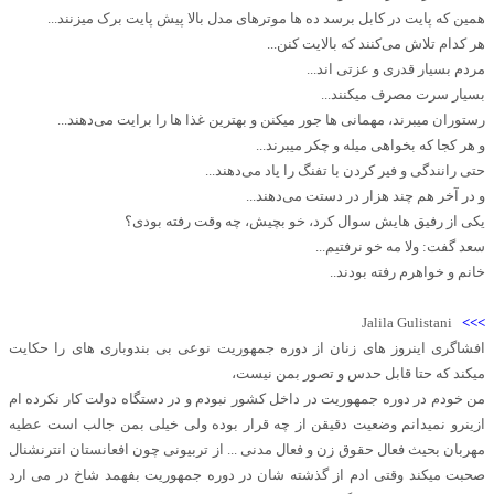
همین که پایت در کابل برسد ده ها موترهای مدل بالا پیش پایت برک میزنند...
هر کدام تلاش می‌کنند که بالایت کنن...
مردم بسیار قدری و عزتی اند...
بسیار سرت مصرف میکنند...
رستوران میبرند، مهمانی ها جور میکنن و بهترین غذا ها را برایت می‌دهند...
و هر کجا که بخواهی میله و چکر میبرند...
حتی رانندگی و فیر کردن با تفنگ را یاد می‌دهند...
و در آخر هم چند هزار در دستت می‌دهند...
یکی از رفیق هایش سوال کرد، خو بچیش، چه وقت رفته بودی؟
سعد گفت: ولا مه خو نرفتیم...
خانم و خواهرم رفته بودند..
Jalila Gulistani
>>>
افشاگری اینروز های زنان از دوره جمهوریت نوعی بی بندوباری های را حکایت
میکند که حتا قابل حدس و تصور بمن نیست،
من خودم در دوره جمهوریت در داخل کشور نبودم و در دستگاه دولت کار نکرده ام
ازینرو نمیدانم وضعیت دقیقن از چه قرار بوده ولی خیلی بمن جالب است عطیه
مهربان بحیث فعال حقوق زن و فعال مدنی ... از تربیونی چون افعانستان انترنشنال
صحبت میکند وقتی ادم از گذشته شان در دوره جمهوریت بفهمد شاخ در می ارد