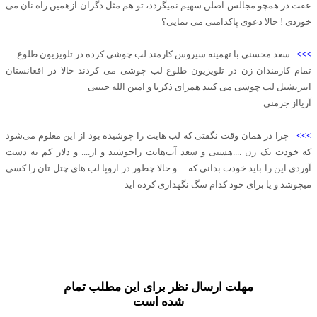
عفت در همچو مجالس اصلن سهیم نمیگردد، تو هم مثل دگران ازهمین راه نان می
خوردی ! حالا دعوی پاکدامنی می نمایی؟
>>>
سعد محسنی با تهمينه سيروس کارمند لب چوشی کرده در تلویزیون طلوع.
تمام کارمندان زن در تلویزیون طلوع لب چوشی می کردند حالا در افغانستان
انترنشنل لب چوشی می کنند همرای ذکریا و امین الله حبیبی
آریااز جرمنی
>>>
چرا در همان وقت نگفتی که لب هایت را چوشیده بود از این معلوم می‌شود
که خودت یک زن ....هستی و سعد آب‌هایت راجوشید و از.... و دلار کم به دست
آوردی این را باید خودت بدانی که.... و حالا چطور در اروپا لب های چتل تان را کسی
میچوشد و یا برای خود کدام سگ نگهداری کرده اید
مهلت ارسال نظر برای این مطلب تمام
شده است