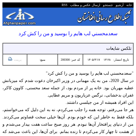
خانه
آرشیو
جستجو
ارسال عکس و مطلب
RSS
سعدمحسني لب هايم را بوسيد و من را كش كرد
تلکس شایعات
تاریخ انتشار:
۱۳:۲۸ ۱۴۰۵/۳/۱۷
کد خبر: 200300
منبع:
پرینت
"سعدمحسني لب هايم را بوسيد و من را كش كرد"
در سال 2020، من به یک مهمانی در وزیر اکبرخان دعوت شدم که میزبانش
عطیه مهربان بود. خانه پر از مردم بود، از جمله سعد محسنی، کاوون کاکر،
غفران بدخشانی، نرگس عزیاریون و مریم عطایی.
این افراد همیشه از من جيلسي داشتند.
هر جا می‌رفتم، توجه همه را جلب می‌کردم، نه به این دلیل که می‌خواستم،
بلکه فقط به خاطر این که خودم بودم. آن‌ها خیلی سخت قضاوتم می‌کردند.
من از دنیای پرافتخار آن‌ها نبودم. هر روز صبح ساعت هفت بیدار می‌شدم و
از هشت تا چهار کار می‌کردم تا زنده بمانم. برای آن‌ها، این باعث می‌شد که