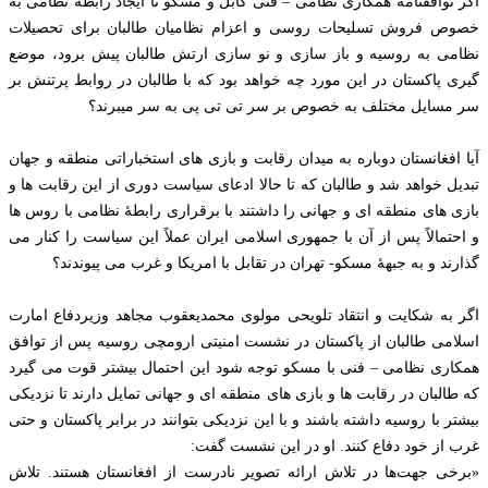
اگر توافقنامۀ همکاری نظامی – فنی کابل و مسکو تا ایجاد رابطۀ نظامی به
خصوص فروش تسلیحات روسی و اعزام نظامیان طالبان برای تحصیلات
نظامی به روسیه و باز سازی و نو سازی ارتش طالبان پیش برود، موضع
گیری پاکستان در این مورد چه خواهد بود که با طالبان در روابط پرتنش بر
سر مسایل مختلف به خصوص بر سر تی تی پی به سر میبرند؟
آیا افغانستان دوباره به میدان رقابت و بازی های استخباراتی منطقه و جهان
تبدیل خواهد شد و طالبان که تا حالا ادعای سیاست دوری از این رقابت ها و
بازی های منطقه ای و جهانی را داشتند با برقراری رابطۀ نظامی با روس ها
و احتمالاً پس از آن با جمهوری اسلامی ایران عملاً این سیاست را کنار می
گذارند و به جبهۀ مسکو- تهران در تقابل با امریکا و غرب می پیوندند؟
اگر به شکایت و انتقاد تلویحی مولوی محمدیعقوب مجاهد وزیردفاع امارت
اسلامی طالبان از پاکستان در نشست امنیتی ارومچی روسیه پس از توافق
همکاری نظامی – فنی با مسکو توجه شود این احتمال بیشتر قوت می گیرد
که طالبان در رقابت ها و بازی های منطقه ای و جهانی تمایل دارند تا نزدیکی
بیشتر با روسیه داشته باشند و با این نزدیکی بتوانند در برابر پاکستان و حتی
غرب از خود دفاع کنند. او در این نشست گفت:
«برخی جهت‌ها در تلاش ارائه تصویر نادرست از افغانستان هستند. تلاش