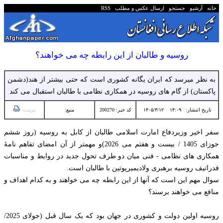
خانه
آرشیو
جستجو
ارسال عکس و مطلب
RSS
روسیه و طالبان از این رابطه چه می خواهند؟
به نظر میرسد که ایران یگانه کشوری است که حتی بیشتر از هند(دشمن
پاکستان) از گام های روسیه در همکاری نظامی با طالبان استقبال می کند
تاریخ انتشار:
۱۴:۰۹ ۱۴۰۵/۳/۱۲
کد خبر: 200270
منبع:
پرینت
سفر اخیر وزیردفاع امارت اسلامی طالبان از کابل به روسیه (روز ششم
جوزای 1405 / بیست و هفتم می 2026)و مهمتر از آن امضای تفاهم نامۀ
همکاری های نظامی - فنی میان دو طرف تحول جدید در روابط و مناسبات
فدراتیف روسیه برهبری ولادیمیرپوتین با طالبان است.
سوال مهم این است که آنها از این رابطه چه می خواهند و به کدام اهداف و
منافع می خواهند برسند؟
روسیه اولین دولت و کشوری در جهان بود که یک سال قبل (جولای 2025/