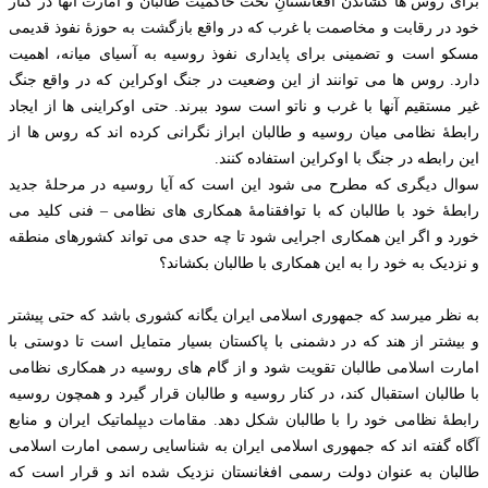
برای روس ها کشاندن افغانستانِ تحت حاکمیت طالبان و امارت آنها در کنار
خود در رقابت و مخاصمت با غرب که در واقع بازگشت به حوزۀ نفوذ قدیمی
مسکو است و تضمینی برای پایداری نفوذ روسیه به آسیای میانه، اهمیت
دارد. روس ها می توانند از این وضعیت در جنگ اوکراین که در واقع جنگ
غیر مستقیم آنها با غرب و ناتو است سود ببرند. حتی اوکراینی ها از ایجاد
رابطۀ نظامی میان روسیه و طالبان ابراز نگرانی کرده اند که روس ها از
این رابطه در جنگ با اوکراین استفاده کنند.
سوال دیگری که مطرح می شود این است که آیا روسیه در مرحلۀ جدید
رابطۀ خود با طالبان که با توافقنامۀ همکاری های نظامی – فنی کلید می
خورد و اگر این همکاری اجرایی شود تا چه حدی می تواند کشورهای منطقه
و نزدیک به خود را به این همکاری با طالبان بکشاند؟
به نظر میرسد که جمهوری اسلامی ایران یگانه کشوری باشد که حتی پیشتر
و بیشتر از هند که در دشمنی با پاکستان بسیار متمایل است تا دوستی با
امارت اسلامی طالبان تقویت شود و از گام های روسیه در همکاری نظامی
با طالبان استقبال کند، در کنار روسیه و طالبان قرار گیرد و همچون روسیه
رابطۀ نظامی خود را با طالبان شکل دهد. مقامات دیپلماتیک ایران و منابع
آگاه گفته اند که جمهوری اسلامی ایران به شناسایی رسمی امارت اسلامی
طالبان به عنوان دولت رسمی افغانستان نزدیک شده اند و قرار است که