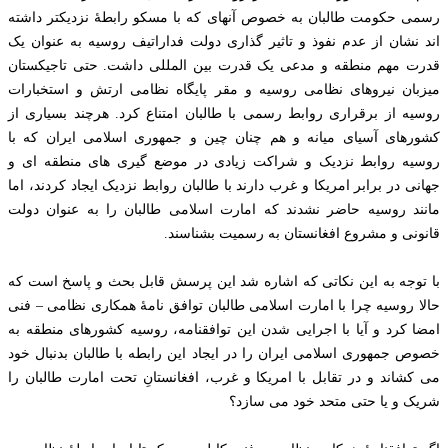
رسمی حکومت طالبان به خصوص آنهای که با مسکو رابطۀ نزدیکتر داشته
اند نشان از عدم نفوذ و تاثیر گذاری دولت فداراتیف روسیه به عنوان یک
قدرت مهم منطقه و مدعی یک قدرت بین المللی داشت. حتی تاجیکستان
میزبان نیروهای نظامی روسیه و مقر پایگاه نظامی ارتش و استخبارات
روسیه از برقراری روابط رسمی با طالبان امتناع کرد. هرچند بسیاری از
کشورهای آسیای میانه و هم چنان چین و جمهوری اسلامی ایران که با
روسیه روابط نزدیک و شراکت زیادی در موضع گیری های منطقه ای و
جهانی در برابر امریکا و غرب دارند با طالبان روابط نزدیک ایجاد کردند، اما
مانند روسیه حاضر نشدند که امارت اسلامی طالبان را به عنوان دولت
قانونی و مشروع افغانستان به رسمیت بشناسند.
با توجه به این نکاتی که اشاره شد این پرسش قابل بحث و پاسخ است که
حالا روسیه چرا با امارت اسلامی طالبان توافق نامۀ همکاری نظامی – فنی
امضا کرد و آیا با اجرایی شدن این توافقنامه، روسیه کشورهای منطقه به
خصوص جمهوری اسلامی ایران را در ایجاد این رابطه با طالبان بدنبال خود
می کشاند و در تقابل با امریکا و غرب، افغانستانِ تحت امارت طالبان را
شریک و یا حتی متحد خود می سازد؟