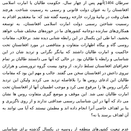
سرطان 1404)آنهم پس از چهار سال، حکومت طالبان یا امارت اسلامی
افغانستان را به عنوان دولت قانونی و رسمی به رسمیت شناخت. هرچند
همان وقت در بیانیۀ وزارت خارجه روسیه گفته شد که: ما معتقدیم اقدام به
رسمیت شناختن رسمی دولت امارت اسلامی افغانستان، به توسعه
همکاری‌های سازنده دوجانبه کشورهای ما در حوزه‌های مختلف شتاب خواهد
بخشید، اما طی این یکسال در این رابطه شتابی دیده نشد. برخلاف، مقامات
روسی گاه و بیگاه اظهارات متفاوت و متناقضی در مورد افغانستانِ تحت
حاکمیت و امارت طالبان داشتند که بیانگر نگرانی و تردید شان در این
شناسایی و رابطه با طالبان بود. در حالی که آنها می دانستند طالبان بر تمام
جغرافیای افغانستان تسلط دارند، از وجود بیست گروه تروریستی و هزاران
نیروی داعش در افغانستان سخن می گفتند. جالب و مهم این بود که مقامات
طالبان این ادعای روس ها را بلافاصله تردید می کردند ولیکن این تردید
نگرانی روس ها را مرفوع نمی کرد و موجب اطمینان آنها از افغانستانِ تحت
امارت طالبان نمی شد. این موقف و موضع گیری متفاوت روس ها نشان
می داد که آنها در این شناسایی رسمی صداقتی ندارند و از روی ناگزیری و
بنا بر اهداف خاصی آنرا انجام داده اند و مطمئن نیستند که آیا می توانند به
آن اهداف برسند یا نه؟
عدم تبعیت کشورهای منطقه از روسیه در یکسال گذشته برای شناسایی