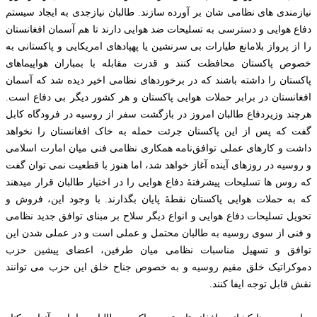
نیازمندی های نظامی شان بر آورده سازند. طالبان نیازجدی به ایجاد سیستم
دفاع هوایی و دسترسی به تسلیحات ضد هوایی دارند تا هم آسمان افغانستان
را از پرواز بلامانع طیارات بی سرنشین یا پهپادهای امریکایی و پاکستانی به
خصوص پاکستان محافظت کنند و قدرت مقابله با بمباران هواپیماهای
پاکستان را داشته باشند که در برخوردهای نظامی اخیر دیده شد که آسمان
افغانستان در برابر حملات هوایی پاکستان و هر کشور دیگر بی دفاع است.
هرچند وزیردفاع طالبان امروز در بازگشت سفر از روسیه در فرودگاه کابل
گفت که پس از این پاکستان جرئت حمله به خاک افغانستان را نخواهد
داشت و کارهای عملی توافق‌نامه همکاری نظامی فنی میان امارت اسلامی
و روسیه در روزهای آینده آغاز خواهد شد، اما هنوز با قطعیت نمی توان گفت
که روس ها تسلیحات پیشرفتۀ دفاع هوایی را در اختیار طالبان قرار میدهند
که به حملات هوایی پاکستان نقطۀ پایان بگذارند. با وجود این، فروش و
تحویل تسلیحات دفاع هوایی و انواع دیگر سلاح بر مبنای توافق جدید نظامی
و فنی از سوی روسیه به طالبان محتمل و عملی است و در عملی شدن این
توافق و تسهیل مناسبات نظامی میان طرفین، اعضای پیشین حزب
دموکراتیک خلق مقیم روسیه و به خصوص جناح خلق این حزب می توانند
نقش قابل توجه ایفا کنند.