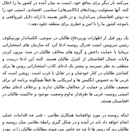
می‌کنند بار دیگر برای منافع خود، امنیت به میان آمده در کشور ما را اخلال
کنند. آنها مسئولیت رویدادهای [ناکامی‌های] سیاسی، اقتصادی، امنیتی خود را
به دوش افغانستان می‌اندازند. و در تلاش هستند با ارائه دلایل غیرواقعی و
ناموجه کشور ما را نا امن و خطری برای منطقه جلوه دهند.»
یک روز قبل از اظهارات وزیردفاع طالبان در سوچی، الکساندار بورتنیکوف
رئیس سرویس امنیت فدرال روسیه ادعا کرد که سازمان های استخباراتی
بریتانیا با حمایت داعش و گروه های مخالف طالبان در صدد بیرون کردن
ولایات شمال افغانستان از کنترل طالبان هستند. البته این ادعا درست و
منطقی به نظر نمیرسد و بیشتر یک ادعای کاذب استخباراتی روس ها برای
کشاندن طالبان در کنار خودشان و در تقابل با غرب است. روشن است که
غربی ها به خصوص انگلیس ها و امریکایی ها فعلاً هیچگونه برنامه ای برای
تضعیف طالبان و حمایت از مخالفان طالبان ندارند و برخلاف ادعای مقام
امنیتی روسیه، غربی ها طرفدار تداوم وضعیت موجود و حاکمیت طالبان در
افغانستان هستند.
اینکه روسیه در مورد توافقنامۀ همکاری نظامی – فنی چه اقدامات عملی
انجام خواهد داد باید در آینده و در شکل گیری رابطۀ نظامی میان روسیه و
طالبان دید که روس ها تا چه حد حاضر می شوند مطالبات طالبان را در مورد