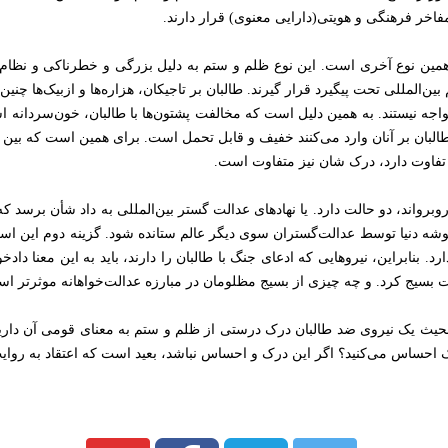
اخر فرهنگی و هویتی(دارایی معنوی) قرار دارند.
مین نوع آخری است. این نوع ظلم و ستم به دلیل بزرگی و خطرناکی و نظام‌م
ین‌المللی تحت پیگیرد قرار گیرند. طالبان بر تاجیکان، هزاره‌ها و ازبیک‌ها چنی
اجه نیستند. به همین دلیل است که مخالفت پشتون‌ها با طالبان، خون‌سردانه ا
البان بر آنان وارد می‌کنند خفیف و قابل تحمل است. برای همین است که بین 
تفاوت دارد، درک شان نیز متفاوت است.
روبرواند، دو حالت دارد. یا نهادهای عدالت گستر بین‌المللی به داد شأن برسد ک
گوشه دنیا توسط عدالت‌گستران سوی دیگر عالم ستانده شود. گزینه دوم این ا
ارد. بنابراین، نیروهایی که ادعای جنگ با طالبان را دارند، باید به این معنا داد
لت بسیج کرد. و چه چیزی از بسیج مظلومان در مبارزه عدالت‌خواهانه موثرتر ا
نحیث یک نیروی ضد طالبان درک درستی از ظلم و ستم به معنای قومی آن دارید؟
یک احساس می‌کنید؟ اگر این درک و احساس نباشد، بعید است که اعتقاد به روای