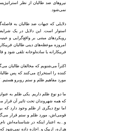
نیروهای ضد طالبان از نظر استراتیژیس
نمی‌شود.
دلایلی که جبهات ضد طالبان به فاصله‌گ
استوار است. این دلایل در یک شرایط ع
رویکردهای مبتنی بر واقع‌گرایی و عین
امروزه موعظه‌های دینی طالبان فریبکارا
فریبکارانه یا ساده‌لوحانه تلقی شود و ف
اکثراً می‌شنویم که مخالفان طالبان می‌گ
کننده را استخراج می‌کنند که پس طالبا
مورد مفاهیم ظلم و ستم روبرو هستیم. ک
ما دو نوع ظلم داریم. یکی ظلم به عنوان
که همه شهروندان تحت تاثیر آن قرار می
اما نوع دیگری از ظلم وجود دارد که 
قومی‌اش، مورد ظلم و ستم قرار می‌گیرد
و...به اعتبار اینکه در شناسنامه‌اش 
هزاره، ازبیک و..‌اجازه داده نمی‌شود