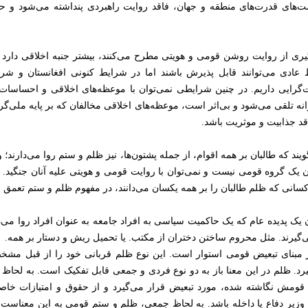
ت‌های قدرت‌های منطقه و جهان، فاقد روایت راهبردی پنداشته می‌شود و حم
یری از روایت روشن قومی و هویتی مطرح می‌کنند، بیشتر جنبه اخلاقی دارد و
ادی می‌توانند قابل پذیرش باشند اما در شرایط کنونی افغانستان و شرایطی
یت‌گرایی داریم. در چنین شرایطی نمی‌توان با موعظه‌های اخلاقی و احساسا
نه تلقی می‌شود و بی‌اثر است، موعظه‌های اخلاقی مخالفان که بر پایه ملی‌گرا
اقد جذابیت و موثریت باشد.
ویند که طالبان بر همه اقوام، از جمله پشتون‌ها، نیز ظلم و ستم روا می‌دارند؛ و
ن یک گروه قومی نیست و نمی‌توان با روایت قومی و هویتی علیه آنان جنگید. در
سانی که ظلم طالبان را بر همه یکسان می‌دانند، در مفهوم ظلم و ستم تعمق نم
 یک پدیده عام که یک حاکمیت سیاسی به افراد جامعه به عنوان افراد روا می‌د
‌گیرند. مثل محروم ساختن دختران از مکتب. یا تحمیل ریش و دستار بر همه.
بر مبنای تبعیض قومی استوار است. این نوع ظلم قربانی خود را از قبل م
. ظلم در این معنا باز به دو نوع فردی و جمعی قابل تفکیک است. به لحاظ فردی
نام قومش نگاشته شده، مورد تبعیض قرار می‌گیرد و از حقوق و امتیازات خاصی
 که وزیر دفاع یا داخله باشد. به لحاظ جمعی، ظلم و ستم قومی به این معن