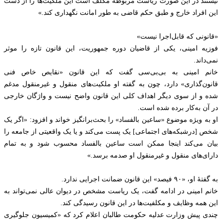
نیستند در این صورت ریاست مربوطه مکلف است این ملکیت‌ها را از دست
این افراد خارج و طبق حکم قاضی به طور امانت نگهداری کند.»
«قانونی که قابل‌اجرا نیست»
فوزیه امینی، یکی از قاضیان دوره جمهوریت، این قانون تازه را موثر
نمی‌داند.
خانم امینی به بی‌بی‌سی گفت که این قانون «نقایص خاص فنی
قانون‌گذاری» دارد، چون به گفته او ملکیت‌های منقول و غیرمنقول مدغم
شده و از سوی دیگر اهداف کلی این قانون واضح نیست و واژگان خارجی
در آن به‌کار برده شده است.
او به ویژه موضوع «ساعین بالفساد» را بحث‌برانگیز خواند و افزود: «اگر یک
شخص [درشبکه‌های اجتماعی] یک پست می‌کند و یا یک واقعیتی از جامعه را
بیان می‌کند اینجا ممکن است ساعین بالفساد محسوب شود و به تمام
دارای‌های منقول و غیرمنقول او صدمه برسد.»
به گفتهٔ او، «۹۰ فیصد» این قانون ضمانت اجرایی ندارد.
خانم امینی در ادامه گفت، یک ریاست مشخص در دیوان عالی نمی‌تواند به
این همه وظایف و مکلفیت‌ها در این قانون رسیدگی کند.
چندی پیش وزارت عدلیه حکومت طالبان اعلام کرد که ‍‍«کمیسیون جلوگیری