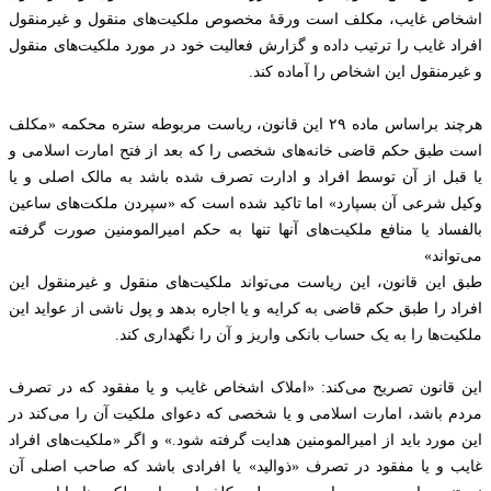
اشخاص غایب، مکلف است ورقهٔ مخصوص ملکیت‌های منقول و غیرمنقول
افراد غایب را ترتیب داده و گزارش فعالیت خود در مورد ملکیت‌های منقول
و غیرمنقول این اشخاص را آماده کند.
هرچند براساس ماده ۲۹ این قانون، ریاست مربوطه ستره محکمه «مکلف
است طبق حکم قاضی خانه‌های شخصی را که بعد از فتح امارت اسلامی و
یا قبل از آن توسط افراد و ادارت تصرف شده باشد به مالک اصلی و یا
وکیل شرعی آن بسپارد» اما تاکید شده است که «سپردن ملکت‌های ساعین
بالفساد یا منافع ملکیت‌های آنها تنها به حکم امیرالمومنین صورت گرفته
می‌تواند»
طبق این قانون، این ریاست می‌تواند ملکیت‌های منقول و غیرمنقول این
افراد را طبق حکم قاضی به کرایه و یا اجاره بدهد و پول ناشی از عواید این
ملکیت‌ها را به یک حساب بانکی واریز و آن را نگهداری کند.
این قانون تصریح می‌کند: «املاک اشخاص غایب و یا مفقود که در تصرف
مردم باشد، امارت اسلامی و یا شخصی که دعوای ملکیت آن را می‌کند در
این مورد باید از امیرالمومنین هدایت گرفته شود.» و اگر «ملکیت‌های افراد
غایب و یا مفقود در تصرف «ذوالید» یا افرادی باشد که صاحب اصلی آن