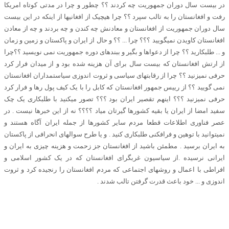
در بیست سال دوران جمهوریت چه کردند ؟؟ چطور و چرا در مدتی کوتاه امریکا
رفت و افغانستان را به تالب سپرد ؟؟ چرا هیچیک از افغانیها از اینکه در این بیست
سال دوران جمهوریت از افغانستان و معادنش چه کندن و چه بردند و چه از معادن
افغانستان کاویدن نمیگویید ؟؟؟ چرا ... ؟؟ و حال از ایران و پاکستان و زمین و زمان
و ... طلبکارید ؟؟ چرا از دعواها و بگیر و ببندهای دوره جمهوریت نمی نویسید ؟؟چرا
از ارتش افغانستان که بیست سال برای آن هزینه شده بود و از میدان فرار کرد
حرفی نمیزنید ؟؟ چرا از رقابتهای سیاسی و ثروت اندوزی سیاستمداران افغانستان
نمی گویید ؟؟ از رییس جمهور افغانستان که کابل را با یک کیف پول رها و فرار کرد
حرفی نمیزنید ؟؟؟ اینهم تقصیر ایران بود ؟؟؟ تصور میکنید با طلبکاری یک چک
سفید امضا از ایران یا بقیه کشورها گیرتان میاد ؟؟؟؟ نه از این خبرها نیست . در
عصر فناوری اطلاعات قطعا مردم سایر کشورها از جمله ایران آگاه هستند و
نمیتوانید با توهین و فرافکنی طلبکاری کنید . و یا طرح سوالهای انحرافی از پاکستان
به ایران برسید . مطمئن باشید از افغانستان جز زحمت و هزینه چیزی به ایران و
ایرانی نرسیده .از سیاسیون غربگرای افغانستان که در یک کشور اسلامی و
افراطی با اعمال و روشهای اجتماعی که مردم افغانستان را رنجیده کرد و ثروت
اندوزی و ... خود باعث قدرت گرفتن تالب شدند .