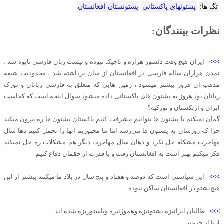
تگ ها:
پشتونهای پاکستانی
پشتونستان افغانستان
نظرات بینندگان:
>>>
ایران هیچ وقت دلسوز هزاره و تاجیک نبوده و نیست زبان فارسی نابود شد ،
تمدن هزاران ساله فارسی در افغانستان از میان برداشته شد ، محدودیت شیعه
مذهب آن هروز بیشتر میشود ، زمین هایی‌ که متعلق به فارسی زبانان و تورک
زبانان بود هروز به پشتون های پاکستانی داده میشود سوال اینجه است که کجاست
ایران و ازبکستان و تورکیه؟
گمان نمیکنم با پشتون ها بتوانیم پیشرفت کنیم پاکستان پشتون ها ره بیرون میکند
چرا که زورشان به پشتون ها می‌رسد اما ما مجبوریم آنها را تحمل کنیم دها سال
مهاجرت مشکله حل نکرد و دهان سال مهاجرت دیگر هم مشکلات ره حل نمیکند
فکر میکنم بهتر است به افغانستان رفت و با قدرت از حقمان دفاع کنیم.
>>>
این سیاستی است که دوصد و هفتاد و پنج سال در بلاد ما میکنند پیشتر از این
هیچ‌پشتو در افغانستان ساکن نبوده
>>>
طالبان ایرانیزه پشتونیزه وهموژنیزه وپاستوریزه شده اند.
آریا از جرمنی