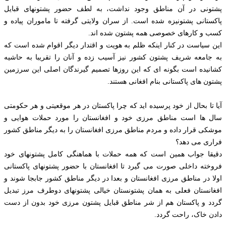
پشتونی در آن مناطق وجود نداشت، به لطف حضور پشتونهای قبایل
پاکستانی پشتونیزه شده است. از سران ولایتی گرفته تا ماموران پیاده و
کسب و کارهای خصوصی همه پشتون شده اند.
این سیاست در کنار اینکه ظلم به هویت و اقتدار دیگر اقوام شده است که
به جامعه شریف پشتون کشور نیز آسیب زده و آنان را تقریبا به حاشیه
کشانیده است بگونه ای که این روزها تصمیم گیرندگان اصلی این سرزمین
پشتون های پاکستانی بنام افغانی هستند.
آیا تا بحال از خود پرسیده اید که چرا پاکستان در هر موقعیتی و هر حکومتی
سال ها است مناطق مرزی خود و افغانستان را مورد حملات هوایی و
موشکی قرار داده و مردم مناطق مرزی افغانستان را به دیگر مناطق کشور
فراری می دهد؟
دقیقا جواب همین است که همه حملات با هماهنگی کامل پشتونهای خود
فروخته داخلی صورت می گیرد تا افغانستان با حضور پشتونهای پاکستانی
اولا در مناطق مرزی افغانستان و بعدا در دیگر مناطق کشور جابجا شوند و
افغانستان فعلی به همان پشتونستان خیالی پشتونهای دوطرف مرز تبدیل
گردد و پاکستان هم از شر مناطق قبایل پشتون مرزی خود بدون از دست
دادن خاک، راحت گردد.