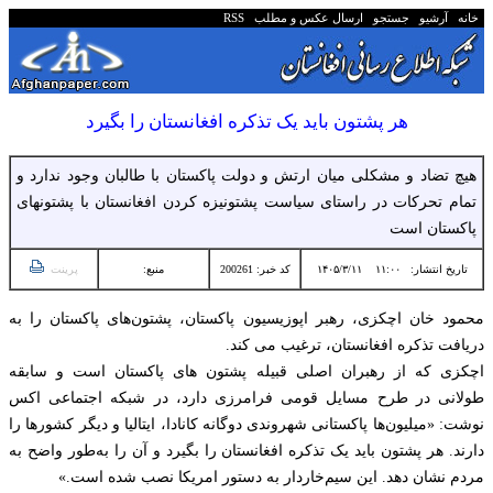
خانه
آرشیو
جستجو
ارسال عکس و مطلب
RSS
هر پشتون باید یک تذکره افغانستان را بگیرد
هیچ تضاد و مشکلی میان ارتش و دولت پاکستان با طالبان وجود ندارد و
تمام تحرکات در راستای سیاست پشتونیزه کردن افغانستان با پشتونهای
پاکستان است
تاریخ انتشار:
۱۱:۰۰ ۱۴۰۵/۳/۱۱
کد خبر: 200261
منبع:
پرینت
محمود خان اچکزی، رهبر اپوزیسیون پاکستان، پشتون‌های پاکستان را به
دریافت تذکره افغانستان، ترغیب می کند.
اچکزی که از رهبران اصلی قبیله پشتون های پاکستان است و سابقه
طولانی در طرح مسایل قومی فرامرزی دارد، در شبکه اجتماعی اکس
نوشت: «میلیون‌ها پاکستانی شهروندی دوگانه کانادا، ایتالیا و دیگر کشورها را
دارند. هر پشتون باید یک تذکره افغانستان را بگیرد و آن را به‌طور واضح به
مردم نشان دهد. این سیم‌خاردار به دستور امریکا نصب شده است.»