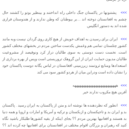
>>>
پشتنونها در پاکستان جنگ داخلی راه انداختند و بینظیر بوتو را کشتند حال
چشم به افغانستان دوخته اند ....بر بیوطنان که وطن ندارند و از هندوستان فراری
شده اند به دستور انگلیس.
>>>
ایران برای رسیدن به اهداف خویش از هیچ کاری روی گردان نیست وبه مانند
کشور چتلستان تمامی هم وغمش یکدست ساختن مردم در بخشهای مختلف کشور
است. نخست دست دوستی به سوی طالبان دراز کرد ونوفیصد از مشروعیت
طالبان مدیون حمایت ایران از این گروهک تروریستی است وپس از بهره برداری از
استعدادها ومنابع ثروتمند زیرزمینی افغانستان در لباس یگانه دوست پاکستان خود
را نشان داده است ودراین میان از هردو کشور سود می کند
>>>
هههههههههههههههههههههههههه
آفرین هیچ مکروب ندارند خیر
>>>
انطور که نظردهنده ها نوشته اند و متن از پاکستان به ایران رسید . پاکستان
بد و ایران بد و تاجیکستان و ازبکستان و ترکیه و آمریکا و امارات و اروپا و همه دنیا
بد هستند و افغانیها بهترین مردم ؟؟ بجای اینکه از بقیه کشورها طلبکار باشید نگاه
کنید که رهبران و بزرگان اقوام مختلف در افغانستان برای افغانیها چه کرده اند ؟؟