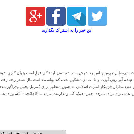
این خبر را به اشتراک بگذارید
باشد درمقابل چرس وناس وحشیش به چشم نمی آید.تا‌کی قراراست پنهان کاری شود و
نیشه آور روی آورده وجامعه ای تشکیل شده که بواسطه استعمال مخدر رفته رفته
ردمداران فریبکار امارت اسلامی به همین منظور برای کنترول پخش وفراگیرشدن ا
 این همی راه برای نابودی حس جنگندگی ومقاومت مردم با قاچاقچیان کشورای همس
پربیننده ترین اخبار 48 ساعت گذشته